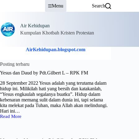
Skip
Menu
Search
to
content
Air Kehidupan
Kumpulan Khotbah Kristen Protestan
AirKehidupan.blogspot.com
Posting terbaru
Yesus dan Daud by Pdt.Gilbert L – RPK FM
28 September 2022 Yesus adalah yang terutama dalam
hidup ini. Milikilah hati yang bersih dan katakanlah,
“Yesus engkaulah segalanya buatku”. Hidup dalam
kebenaran memang sulit dalam dunia ini, tapi selama
kita melekat pada Tuhan, maka Allah akan melindungi.
Hari ini…
Read More
Yesus
dan
Daud
by