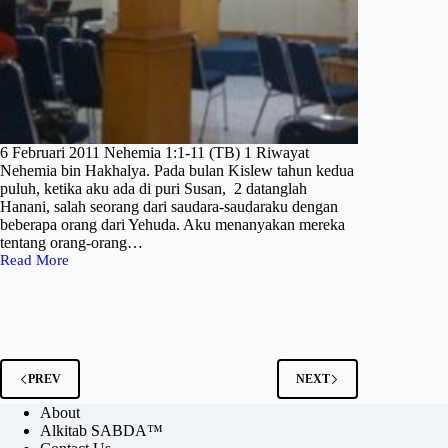
6 Februari 2011 Nehemia 1:1-11 (TB) 1 Riwayat
Nehemia bin Hakhalya. Pada bulan Kislew tahun kedua
puluh, ketika aku ada di puri Susan, 2 datanglah
Hanani, salah seorang dari saudara-saudaraku dengan
beberapa orang dari Yehuda. Aku menanyakan mereka
tentang orang-orang…
Read More
Doa
membawa
perubahan
by
Ps.
Jonatan
Sutopo
PREV
NEXT
–
IFGF
About
KA-
Alkitab SABDA™
22