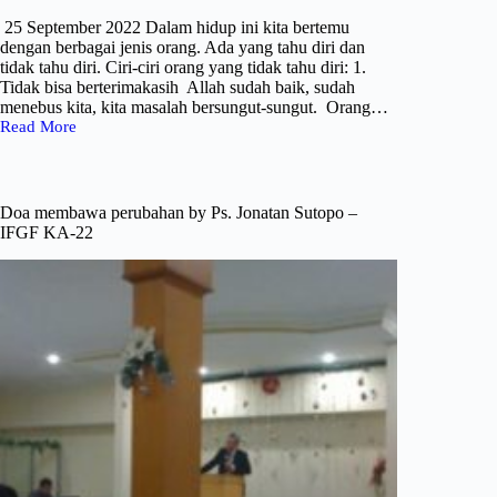
–
RPK
25 September 2022 Dalam hidup ini kita bertemu
FM
dengan berbagai jenis orang. Ada yang tahu diri dan
tidak tahu diri. Ciri-ciri orang yang tidak tahu diri: 1.
Tidak bisa berterimakasih Allah sudah baik, sudah
menebus kita, kita masalah bersungut-sungut. Orang…
Read More
Tahu
diri
By
Pdt.Gilbert
Lumoindong
Doa membawa perubahan by Ps. Jonatan Sutopo –
–
IFGF KA-22
RPK
FM