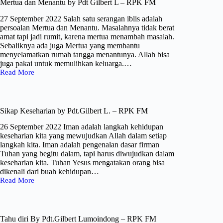
Pdt.Gilbert
Mertua dan Menantu by Pdt Gilbert L – RPK FM
L
–
27 September 2022 Salah satu serangan iblis adalah
RPK
persoalan Mertua dan Menantu. Masalahnya tidak berat
FM
amat tapi jadi rumit, karena mertua menambah masalah.
Sebaliknya ada juga Mertua yang membantu
menyelamatkan rumah tangga menantunya. Allah bisa
juga pakai untuk memulihkan keluarga.…
Read More
Mertua
dan
Menantu
by
Pdt
Sikap Keseharian by Pdt.Gilbert L. – RPK FM
Gilbert
L
26 September 2022 Iman adalah langkah kehidupan
–
keseharian kita yang mewujudkan Allah dalam setiap
RPK
langkah kita. Iman adalah pengenalan dasar firman
FM
Tuhan yang begitu dalam, tapi harus diwujudkan dalam
keseharian kita. Tuhan Yesus mengatakan orang bisa
dikenali dari buah kehidupan…
Read More
Sikap
Keseharian
by
Pdt.Gilbert
L.
Tahu diri By Pdt.Gilbert Lumoindong – RPK FM