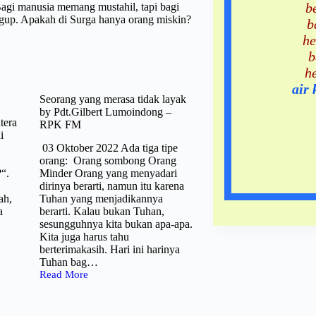
b
Bagi manusia memang mustahil, tapi bagi
gup. Apakah di Surga hanya orang miskin?
b
…
he
b
h
air
Seorang yang merasa tidak layak
by Pdt.Gilbert Lumoindong –
tera
RPK FM
i
03 Oktober 2022 Ada tiga tipe
orang: Orang sombong Orang
?“.
Minder Orang yang menyadari
dirinya berarti, namun itu karena
ah,
Tuhan yang menjadikannya
a
berarti. Kalau bukan Tuhan,
sesungguhnya kita bukan apa-apa.
Kita juga harus tahu
berterimakasih. Hari ini harinya
Tuhan bag…
Read More
Seorang
yang
merasa
tidak