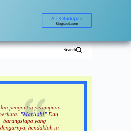
Air Kehidupan
Blogspot.com
Search
dan pengantin perempuan
 berkata:
"Marilah!"
Dan
barangsiapa yang
dengarnya, hendaklah ia