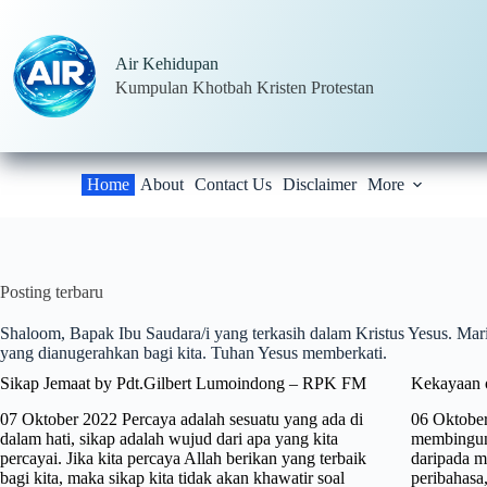
Skip
to
content
Air Kehidupan
Kumpulan Khotbah Kristen Protestan
Home
About
Contact Us
Disclaimer
More
Posting terbaru
Shaloom, Bapak Ibu Saudara/i yang terkasih dalam Kristus Yesus. Ma
yang dianugerahkan bagi kita. Tuhan Yesus memberkati.
Sikap Jemaat by Pdt.Gilbert Lumoindong – RPK FM
Kekayaan 
07 Oktober 2022 Percaya adalah sesuatu yang ada di
06 Oktober
dalam hati, sikap adalah wujud dari apa yang kita
membingung
percayai. Jika kita percaya Allah berikan yang terbaik
daripada m
bagi kita, maka sikap kita tidak akan khawatir soal
peribahasa