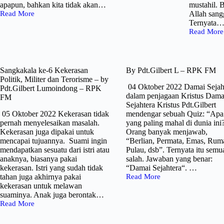
apapun, bahkan kita tidak akan…
mustahil. 
Read More
Allah sang
Sikap
Ternyata
Jemaat
Read More
by
Kekayaan
Pdt.Gilbert
oleh
Lumoindong
Pdt.Gilbert
–
L
RPK
–
Sangkakala ke-6 Kekerasan
By Pdt.Gilbert L – RPK FM
FM
RPK
Politik, Militer dan Terorisme – by
FM
04 Oktober 2022 Damai Sejah
Pdt.Gilbert Lumoindong – RPK
dalam penjagaan Kristus Dama
FM
Sejahtera Kristus Pdt.Gilbert
05 Oktober 2022 Kekerasan tidak
mendengar sebuah Quiz: “Apa
pernah menyelesaikan masalah.
yang paling mahal di dunia ini
Kekerasan juga dipakai untuk
Orang banyak menjawab,
mencapai tujuannya. Suami ingin
“Berlian, Permata, Emas, Rum
mendapatkan sesuatu dari istri atau
Pulau, dsb”. Ternyata itu semu
anaknya, biasanya pakai
salah. Jawaban yang benar:
kekerasan. Istri yang sudah tidak
“Damai Sejahtera“. …
tahan juga akhirnya pakai
Read More
By
kekerasan untuk melawan
Pdt.Gilbert
suaminya. Anak juga berontak…
L
Read More
–
Sangkakala
RPK
ke-
FM
6