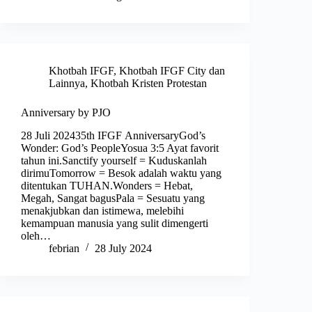
Khotbah IFGF
,
Khotbah IFGF City dan
Lainnya
,
Khotbah Kristen Protestan
Anniversary by PJO
28 Juli 202435th IFGF AnniversaryGod’s
Wonder: God’s PeopleYosua 3:5 Ayat favorit
tahun ini.Sanctify yourself = Kuduskanlah
dirimuTomorrow = Besok adalah waktu yang
ditentukan TUHAN.Wonders = Hebat,
Megah, Sangat bagusPala = Sesuatu yang
menakjubkan dan istimewa, melebihi
kemampuan manusia yang sulit dimengerti
oleh…
febrian
28 July 2024