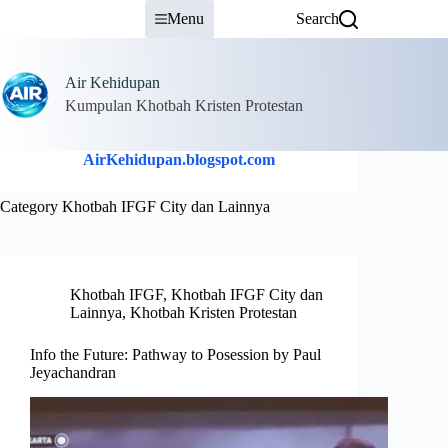
Skip
Menu
Search
to
content
Air Kehidupan
Kumpulan Khotbah Kristen Protestan
AirKehidupan.blogspot.com
Category
Khotbah IFGF City dan Lainnya
Khotbah IFGF
,
Khotbah IFGF City dan
Lainnya
,
Khotbah Kristen Protestan
Info the Future: Pathway to Posession by Paul
Jeyachandran