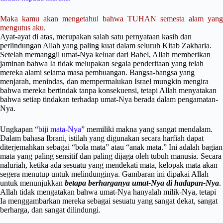
Maka kamu akan mengetahui bahwa TUHAN semesta alam yang
mengutus aku
.
Ayat-ayat di atas, merupakan salah satu pernyataan kasih dan
perlindungan Allah yang paling kuat dalam seluruh Kitab Zakharia.
Setelah memanggil umat-Nya keluar dari Babel, Allah memberikan
jaminan bahwa Ia tidak melupakan segala penderitaan yang telah
mereka alami selama masa pembuangan. Bangsa-bangsa yang
menjarah, menindas, dan mempermalukan Israel mungkin mengira
bahwa mereka bertindak tanpa konsekuensi, tetapi Allah menyatakan
bahwa setiap tindakan terhadap umat-Nya berada dalam pengamatan-
Nya.
Ungkapan “
biji mata-Nya
” memiliki makna yang sangat mendalam.
Dalam bahasa Ibrani, istilah yang digunakan secara harfiah dapat
diterjemahkan sebagai “bola mata” atau “anak mata.” Ini adalah bagian
mata yang paling sensitif dan paling dijaga oleh tubuh manusia. Secara
naluriah, ketika ada sesuatu yang mendekati mata, kelopak mata akan
segera menutup untuk melindunginya. Gambaran ini dipakai Allah
untuk menunjukkan
betapa berharganya umat-Nya di hadapan-Nya
.
Allah tidak mengatakan bahwa umat-Nya hanyalah milik-Nya, tetapi
Ia menggambarkan mereka sebagai sesuatu yang sangat dekat, sangat
berharga, dan sangat dilindungi.