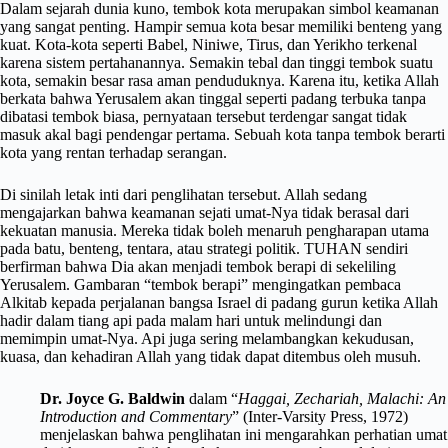
Dalam sejarah dunia kuno, tembok kota merupakan simbol keamanan
yang sangat penting. Hampir semua kota besar memiliki benteng yang
kuat. Kota-kota seperti Babel, Niniwe, Tirus, dan Yerikho terkenal
karena sistem pertahanannya. Semakin tebal dan tinggi tembok suatu
kota, semakin besar rasa aman penduduknya. Karena itu, ketika Allah
berkata bahwa Yerusalem akan tinggal seperti padang terbuka tanpa
dibatasi tembok biasa, pernyataan tersebut terdengar sangat tidak
masuk akal bagi pendengar pertama. Sebuah kota tanpa tembok berarti
kota yang rentan terhadap serangan.
Di sinilah letak inti dari penglihatan tersebut. Allah sedang
mengajarkan bahwa keamanan sejati umat-Nya tidak berasal dari
kekuatan manusia. Mereka tidak boleh menaruh pengharapan utama
pada batu, benteng, tentara, atau strategi politik. TUHAN sendiri
berfirman bahwa Dia akan menjadi tembok berapi di sekeliling
Yerusalem. Gambaran “tembok berapi” mengingatkan pembaca
Alkitab kepada perjalanan bangsa Israel di padang gurun ketika Allah
hadir dalam tiang api pada malam hari untuk melindungi dan
memimpin umat-Nya. Api juga sering melambangkan kekudusan,
kuasa, dan kehadiran Allah yang tidak dapat ditembus oleh musuh.
Dr. Joyce G. Baldwin
dalam “
Haggai, Zechariah, Malachi: An
Introduction and Commentary
” (Inter-Varsity Press, 1972)
menjelaskan bahwa penglihatan ini mengarahkan perhatian umat