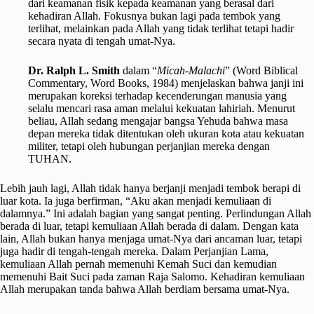
dari keamanan fisik kepada keamanan yang berasal dari
kehadiran Allah. Fokusnya bukan lagi pada tembok yang
terlihat, melainkan pada Allah yang tidak terlihat tetapi hadir
secara nyata di tengah umat-Nya.
Dr. Ralph L. Smith
dalam “
Micah-Malachi
” (Word Biblical
Commentary, Word Books, 1984) menjelaskan bahwa janji ini
merupakan koreksi terhadap kecenderungan manusia yang
selalu mencari rasa aman melalui kekuatan lahiriah. Menurut
beliau, Allah sedang mengajar bangsa Yehuda bahwa masa
depan mereka tidak ditentukan oleh ukuran kota atau kekuatan
militer, tetapi oleh hubungan perjanjian mereka dengan
TUHAN.
Lebih jauh lagi, Allah tidak hanya berjanji menjadi tembok berapi di
luar kota. Ia juga berfirman, “Aku akan menjadi kemuliaan di
dalamnya.” Ini adalah bagian yang sangat penting. Perlindungan Allah
berada di luar, tetapi kemuliaan Allah berada di dalam. Dengan kata
lain, Allah bukan hanya menjaga umat-Nya dari ancaman luar, tetapi
juga hadir di tengah-tengah mereka. Dalam Perjanjian Lama,
kemuliaan Allah pernah memenuhi Kemah Suci dan kemudian
memenuhi Bait Suci pada zaman Raja Salomo. Kehadiran kemuliaan
Allah merupakan tanda bahwa Allah berdiam bersama umat-Nya.