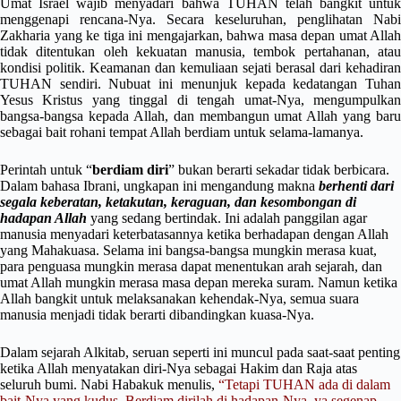
Umat Israel wajib menyadari bahwa TUHAN telah bangkit untuk
menggenapi rencana-Nya. Secara keseluruhan, penglihatan Nabi
Zakharia yang ke tiga ini mengajarkan, bahwa masa depan umat Allah
tidak ditentukan oleh kekuatan manusia, tembok pertahanan, atau
kondisi politik. Keamanan dan kemuliaan sejati berasal dari kehadiran
TUHAN sendiri. Nubuat ini menunjuk kepada kedatangan Tuhan
Yesus Kristus yang tinggal di tengah umat-Nya, mengumpulkan
bangsa-bangsa kepada Allah, dan membangun umat Allah yang baru
sebagai bait rohani tempat Allah berdiam untuk selama-lamanya.
Perintah untuk “
berdiam diri
” bukan berarti sekadar tidak berbicara.
Dalam bahasa Ibrani, ungkapan ini mengandung makna
berhenti dari
segala keberatan, ketakutan, keraguan, dan kesombongan di
hadapan Allah
yang sedang bertindak. Ini adalah panggilan agar
manusia menyadari keterbatasannya ketika berhadapan dengan Allah
yang Mahakuasa. Selama ini bangsa-bangsa mungkin merasa kuat,
para penguasa mungkin merasa dapat menentukan arah sejarah, dan
umat Allah mungkin merasa masa depan mereka suram. Namun ketika
Allah bangkit untuk melaksanakan kehendak-Nya, semua suara
manusia menjadi tidak berarti dibandingkan kuasa-Nya.
Dalam sejarah Alkitab, seruan seperti ini muncul pada saat-saat penting
ketika Allah menyatakan diri-Nya sebagai Hakim dan Raja atas
seluruh bumi. Nabi Habakuk menulis,
“Tetapi TUHAN ada di dalam
bait-Nya yang kudus. Berdiam dirilah di hadapan-Nya, ya segenap