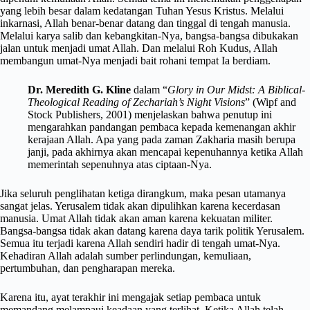
yang lebih besar dalam kedatangan Tuhan Yesus Kristus. Melalui
inkarnasi, Allah benar-benar datang dan tinggal di tengah manusia.
Melalui karya salib dan kebangkitan-Nya, bangsa-bangsa dibukakan
jalan untuk menjadi umat Allah. Dan melalui Roh Kudus, Allah
membangun umat-Nya menjadi bait rohani tempat Ia berdiam.
Dr. Meredith G. Kline
dalam “
Glory in Our Midst: A Biblical-
Theological Reading of Zechariah’s Night Visions
” (Wipf and
Stock Publishers, 2001) menjelaskan bahwa penutup ini
mengarahkan pandangan pembaca kepada kemenangan akhir
kerajaan Allah. Apa yang pada zaman Zakharia masih berupa
janji, pada akhirnya akan mencapai kepenuhannya ketika Allah
memerintah sepenuhnya atas ciptaan-Nya.
Jika seluruh penglihatan ketiga dirangkum, maka pesan utamanya
sangat jelas. Yerusalem tidak akan dipulihkan karena kecerdasan
manusia. Umat Allah tidak akan aman karena kekuatan militer.
Bangsa-bangsa tidak akan datang karena daya tarik politik Yerusalem.
Semua itu terjadi karena Allah sendiri hadir di tengah umat-Nya.
Kehadiran Allah adalah sumber perlindungan, kemuliaan,
pertumbuhan, dan pengharapan mereka.
Karena itu, ayat terakhir ini mengajak setiap pembaca untuk
memandang melampaui keadaan yang terlihat. Ketika Allah telah