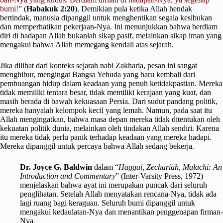
bumi!”
(
Habakuk 2:20
). Demikian pula ketika Allah hendak
bertindak, manusia dipanggil untuk menghentikan segala kesibukan
dan memperhatikan pekerjaan-Nya. Ini menunjukkan bahwa berdiam
diri di hadapan Allah bukanlah sikap pasif, melainkan sikap iman yang
mengakui bahwa Allah memegang kendali atas sejarah.
Jika dilihat dari konteks sejarah nabi Zakharia, pesan ini sangat
menghibur, mengingat Bangsa Yehuda yang baru kembali dari
pembuangan hidup dalam keadaan yang penuh ketidakpastian. Mereka
tidak memiliki tentara besar, tidak memiliki kerajaan yang kuat, dan
masih berada di bawah kekuasaan Persia. Dari sudut pandang politik,
mereka hanyalah kelompok kecil yang lemah. Namun, pada saat itu
Allah mengingatkan, bahwa masa depan mereka tidak ditentukan oleh
kekuatan politik dunia, melainkan oleh tindakan Allah sendiri. Karena
itu mereka tidak perlu panik terhadap keadaan yang mereka hadapi.
Mereka dipanggil untuk percaya bahwa Allah sedang bekerja.
Dr. Joyce G. Baldwin
dalam “
Haggai, Zechariah, Malachi: An
Introduction and Commentary
” (Inter-Varsity Press, 1972)
menjelaskan bahwa ayat ini merupakan puncak dari seluruh
penglihatan. Setelah Allah menyatakan rencana-Nya, tidak ada
lagi ruang bagi keraguan. Seluruh bumi dipanggil untuk
mengakui kedaulatan-Nya dan menantikan penggenapan firman-
Nya.