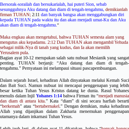
Bersorak-sorailah dan bersukarialah, hai puteri Sion, sebab
sesungguhnya Aku datang dan diam di tengah-tengahmu,
demikianlah
firman TUHAN;
2:11
dan banyak bangsa akan menggabungkan diri
kepada TUHAN pada waktu itu dan akan menjadi umat-Ku dan Aku
akan diam di tengah-tengahmu.
“
Maka engkau akan mengetahui, bahwa TUHAN semesta alam yang
mengutus aku kepadamu. 2:12 Dan TUHAN akan mengambil Yehuda
sebagai milik-Nya di tanah yang kudus, dan Ia akan memilih
Yerusalem pula
.
Bagian ayat 10-12 merupakan salah satu nubuat Mesianik yang sangat
penting. TUHAN berjanji: “Aku datang dan diam di tengah-
tengahmu.” Pernyataan ini melampaui situasi pascapembuangan.
Dalam sejarah Israel, kehadiran Allah dinyatakan melalui Kemah Suci
dan Bait Suci. Namun nubuat ini mencapai penggenapan yang lebih
besar ketika Tuhan Yesus Kristus datang ke dunia. Rasul Yohanes
menulis dalam Injil
Yohanes 1:14
bahwa Firman itu “
menjadi manusi
dan diam di antara kita.
” Kata “diam” di sini secara harfiah berart
“
berkemah
” atau “
bertabernakel
.” Dengan demikian, maka kehadira
Allah yang dijanjikan dalam Zakharia menemukan penggenapan
utamanya dalam inkarnasi Tuhan Yesus.
Lebih jauh lagi, di dalam ayat 11 dikatakan, bahwa “
banyak bangs