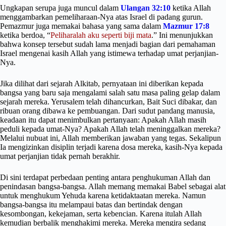
Ungkapan serupa juga muncul dalam
Ulangan 32:10
ketika Allah
menggambarkan pemeliharaan-Nya atas Israel di padang gurun.
Pemazmur juga memakai bahasa yang sama dalam
Mazmur 17:8
ketika berdoa, “
Peliharalah aku seperti biji mata
.” Ini menunjukkan
bahwa konsep tersebut sudah lama menjadi bagian dari pemahaman
Israel mengenai kasih Allah yang istimewa terhadap umat perjanjian-
Nya.
Jika dilihat dari sejarah Alkitab, pernyataan ini diberikan kepada
bangsa yang baru saja mengalami salah satu masa paling gelap dalam
sejarah mereka. Yerusalem telah dihancurkan, Bait Suci dibakar, dan
ribuan orang dibawa ke pembuangan. Dari sudut pandang manusia,
keadaan itu dapat menimbulkan pertanyaan: Apakah Allah masih
peduli kepada umat-Nya? Apakah Allah telah meninggalkan mereka?
Melalui nubuat ini, Allah memberikan jawaban yang tegas. Sekalipun
Ia mengizinkan disiplin terjadi karena dosa mereka, kasih-Nya kepada
umat perjanjian tidak pernah berakhir.
Di sini terdapat perbedaan penting antara penghukuman Allah dan
penindasan bangsa-bangsa. Allah memang memakai Babel sebagai alat
untuk menghukum Yehuda karena ketidaktaatan mereka. Namun
bangsa-bangsa itu melampaui batas dan bertindak dengan
kesombongan, kekejaman, serta kebencian. Karena itulah Allah
kemudian berbalik menghakimi mereka. Mereka mengira sedang