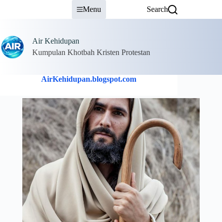
Skip
Menu
Search
to
content
Air Kehidupan
Kumpulan Khotbah Kristen Protestan
AirKehidupan.blogspot.com