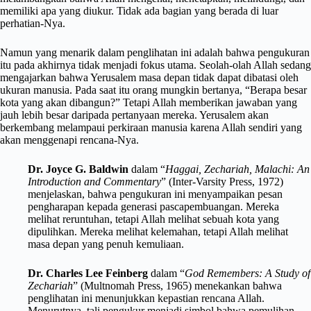
memiliki apa yang diukur. Tidak ada bagian yang berada di luar
perhatian-Nya.
Namun yang menarik dalam penglihatan ini adalah bahwa pengukuran
itu pada akhirnya tidak menjadi fokus utama. Seolah-olah Allah sedang
mengajarkan bahwa Yerusalem masa depan tidak dapat dibatasi oleh
ukuran manusia. Pada saat itu orang mungkin bertanya, “Berapa besar
kota yang akan dibangun?” Tetapi Allah memberikan jawaban yang
jauh lebih besar daripada pertanyaan mereka. Yerusalem akan
berkembang melampaui perkiraan manusia karena Allah sendiri yang
akan menggenapi rencana-Nya.
Dr. Joyce G. Baldwin
dalam “
Haggai, Zechariah, Malachi: An
Introduction and Commentary
” (Inter-Varsity Press, 1972)
menjelaskan, bahwa pengukuran ini menyampaikan pesan
pengharapan kepada generasi pascapembuangan. Mereka
melihat reruntuhan, tetapi Allah melihat sebuah kota yang
dipulihkan. Mereka melihat kelemahan, tetapi Allah melihat
masa depan yang penuh kemuliaan.
Dr. Charles Lee Feinberg
dalam “
God Remembers: A Study of
Zechariah
” (Multnomah Press, 1965) menekankan bahwa
penglihatan ini menunjukkan kepastian rencana Allah.
Menurutnya, tali pengukur menjadi simbol bahwa pemulihan