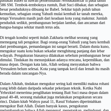
pasukan Babel di bawah pemerintahan Nebukadnezar II pada tahun
586 SM. Tembok-temboknya runtuh, Bait Suci dibakar, dan sebagian
besar penduduknya dibuang ke Babel. Sekitar tujuh puluh tahun
kemudian, sebagian orang Yahudi mulai kembali ke tanah mereka,
tetapi Yerusalem masih jauh dari keadaan kota yang makmur. Jumlah
penduduk sedikit, pembangunan berjalan lambat, dan ancaman dari
bangsa-bangsa sekitar masih terus ada.
Di tengah kondisi seperti itulah Zakharia melihat seorang yang
memegang tali pengukur. Bagi orang-orang Yahudi yang baru kembali
dari pembuangan, pemandangan ini sangat berarti. Dalam dunia kuno,
mengukur suatu kota bukan sekadar menghitung panjang dan lebar
wilayah. Pengukuran biasanya dilakukan sebelum pembangunan besar
dimulai. Tindakan itu menunjukkan adanya rencana, kepemilikan, dan
masa depan. Dengan kata lain, Allah sedang menyatakan bahwa
Yerusalem belum selesai. Kota yang tampak kecil dan lemah itu masih
berada dalam rancangan-Nya.
Dalam Alkitab, tindakan mengukur sering kali memiliki makna rohani
yang lebih dalam daripada sekadar pekerjaan teknik. Ketika Nabi
Yehezkiel menerima penglihatan tentang Bait Suci masa depan dalam
pasal 40-48, seorang malaikat juga melakukan pengukuran secara
rinci. Dalam kitab Wahyu pasal 11, Rasul Yohanes diperintahkan
mengukur Bait Allah. Dalam banyak kasus, pengukuran
melambangkan bahwa Allah mengenal, menetapkan, melindungi, dan