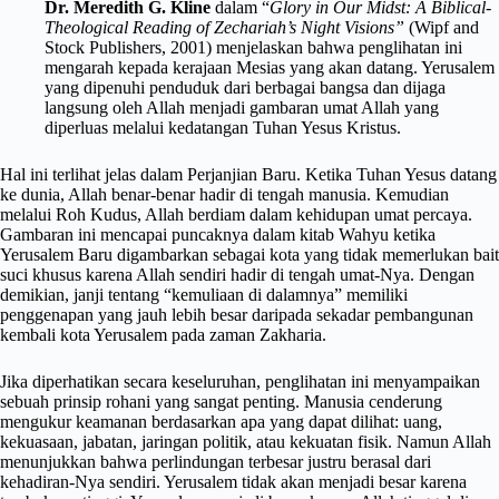
Dr. Meredith G. Kline
dalam “
Glory in Our Midst: A Biblical-
Theological Reading of Zechariah’s Night Visions”
(Wipf and
Stock Publishers, 2001) menjelaskan bahwa penglihatan ini
mengarah kepada kerajaan Mesias yang akan datang. Yerusalem
yang dipenuhi penduduk dari berbagai bangsa dan dijaga
langsung oleh Allah menjadi gambaran umat Allah yang
diperluas melalui kedatangan Tuhan Yesus Kristus.
Hal ini terlihat jelas dalam Perjanjian Baru. Ketika Tuhan Yesus datang
ke dunia, Allah benar-benar hadir di tengah manusia. Kemudian
melalui Roh Kudus, Allah berdiam dalam kehidupan umat percaya.
Gambaran ini mencapai puncaknya dalam kitab Wahyu ketika
Yerusalem Baru digambarkan sebagai kota yang tidak memerlukan bait
suci khusus karena Allah sendiri hadir di tengah umat-Nya. Dengan
demikian, janji tentang “kemuliaan di dalamnya” memiliki
penggenapan yang jauh lebih besar daripada sekadar pembangunan
kembali kota Yerusalem pada zaman Zakharia.
Jika diperhatikan secara keseluruhan, penglihatan ini menyampaikan
sebuah prinsip rohani yang sangat penting. Manusia cenderung
mengukur keamanan berdasarkan apa yang dapat dilihat: uang,
kekuasaan, jabatan, jaringan politik, atau kekuatan fisik. Namun Allah
menunjukkan bahwa perlindungan terbesar justru berasal dari
kehadiran-Nya sendiri. Yerusalem tidak akan menjadi besar karena