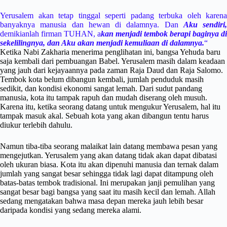
Yerusalem akan tetap tinggal seperti padang terbuka oleh karena
banyaknya manusia dan hewan di dalamnya. Dan
Aku sendiri,
demikianlah firman TUHAN, a
kan menjadi tembok berapi baginya di
sekelilingnya, dan Aku akan menjadi kemuliaan di dalamnya.
“
Ketika Nabi Zakharia menerima penglihatan ini, bangsa Yehuda baru
saja kembali dari pembuangan Babel. Yerusalem masih dalam keadaan
yang jauh dari kejayaannya pada zaman Raja Daud dan Raja Salomo.
Tembok kota belum dibangun kembali, jumlah penduduk masih
sedikit, dan kondisi ekonomi sangat lemah. Dari sudut pandang
manusia, kota itu tampak rapuh dan mudah diserang oleh musuh.
Karena itu, ketika seorang datang untuk mengukur Yerusalem, hal itu
tampak masuk akal. Sebuah kota yang akan dibangun tentu harus
diukur terlebih dahulu.
Namun tiba-tiba seorang malaikat lain datang membawa pesan yang
mengejutkan. Yerusalem yang akan datang tidak akan dapat dibatasi
oleh ukuran biasa. Kota itu akan dipenuhi manusia dan ternak dalam
jumlah yang sangat besar sehingga tidak lagi dapat ditampung oleh
batas-batas tembok tradisional. Ini merupakan janji pemulihan yang
sangat besar bagi bangsa yang saat itu masih kecil dan lemah. Allah
sedang mengatakan bahwa masa depan mereka jauh lebih besar
daripada kondisi yang sedang mereka alami.