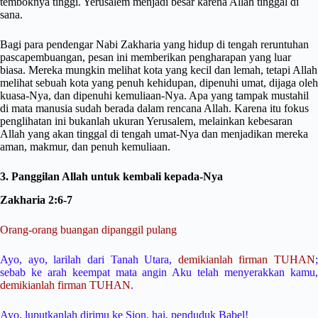
temboknya tinggi. Yerusalem menjadi besar karena Allah tinggal di
sana.
Bagi para pendengar Nabi Zakharia yang hidup di tengah reruntuhan
pascapembuangan, pesan ini memberikan pengharapan yang luar
biasa. Mereka mungkin melihat kota yang kecil dan lemah, tetapi Allah
melihat sebuah kota yang penuh kehidupan, dipenuhi umat, dijaga oleh
kuasa-Nya, dan dipenuhi kemuliaan-Nya. Apa yang tampak mustahil
di mata manusia sudah berada dalam rencana Allah. Karena itu fokus
penglihatan ini bukanlah ukuran Yerusalem, melainkan kebesaran
Allah yang akan tinggal di tengah umat-Nya dan menjadikan mereka
aman, makmur, dan penuh kemuliaan.
3. Panggilan Allah untuk kembali kepada-Nya
Zakharia 2:6-7
Orang-orang buangan dipanggil pulang
Ayo, ayo, larilah dari Tanah Utara,
demikianlah firman TUHAN
;
sebab ke arah keempat mata angin Aku telah menyerakkan kamu,
demikianlah firman TUHAN
.
Ayo, luputkanlah dirimu ke Sion, hai, penduduk Babel!