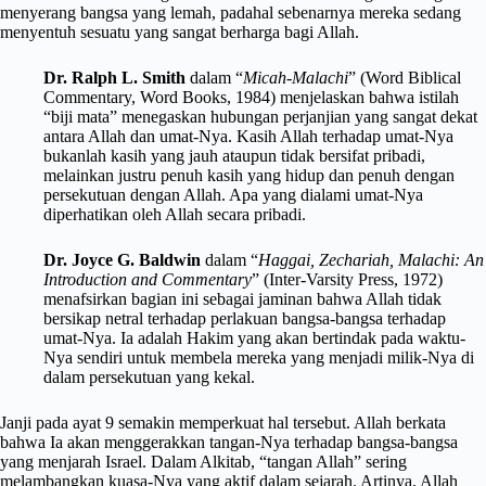
menyerang bangsa yang lemah, padahal sebenarnya mereka sedang
menyentuh sesuatu yang sangat berharga bagi Allah.
Dr. Ralph L. Smith
dalam “
Micah-Malachi
” (Word Biblical
Commentary, Word Books, 1984) menjelaskan bahwa istilah
“biji mata” menegaskan hubungan perjanjian yang sangat dekat
antara Allah dan umat-Nya. Kasih Allah terhadap umat-Nya
bukanlah kasih yang jauh ataupun tidak bersifat pribadi,
melainkan justru penuh kasih yang hidup dan penuh dengan
persekutuan dengan Allah. Apa yang dialami umat-Nya
diperhatikan oleh Allah secara pribadi.
Dr. Joyce G. Baldwin
dalam “
Haggai, Zechariah, Malachi: An
Introduction and Commentary
” (Inter-Varsity Press, 1972)
menafsirkan bagian ini sebagai jaminan bahwa Allah tidak
bersikap netral terhadap perlakuan bangsa-bangsa terhadap
umat-Nya. Ia adalah Hakim yang akan bertindak pada waktu-
Nya sendiri untuk membela mereka yang menjadi milik-Nya di
dalam persekutuan yang kekal.
Janji pada ayat 9 semakin memperkuat hal tersebut. Allah berkata
bahwa Ia akan menggerakkan tangan-Nya terhadap bangsa-bangsa
yang menjarah Israel. Dalam Alkitab, “tangan Allah” sering
melambangkan kuasa-Nya yang aktif dalam sejarah. Artinya, Allah