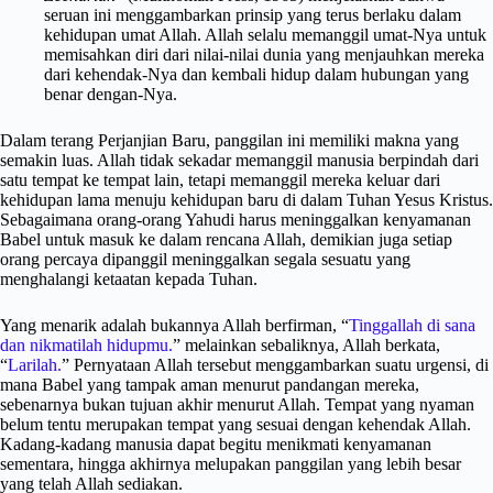
seruan ini menggambarkan prinsip yang terus berlaku dalam
kehidupan umat Allah. Allah selalu memanggil umat-Nya untuk
memisahkan diri dari nilai-nilai dunia yang menjauhkan mereka
dari kehendak-Nya dan kembali hidup dalam hubungan yang
benar dengan-Nya.
Dalam terang Perjanjian Baru, panggilan ini memiliki makna yang
semakin luas. Allah tidak sekadar memanggil manusia berpindah dari
satu tempat ke tempat lain, tetapi memanggil mereka keluar dari
kehidupan lama menuju kehidupan baru di dalam Tuhan Yesus Kristus.
Sebagaimana orang-orang Yahudi harus meninggalkan kenyamanan
Babel untuk masuk ke dalam rencana Allah, demikian juga setiap
orang percaya dipanggil meninggalkan segala sesuatu yang
menghalangi ketaatan kepada Tuhan.
Yang menarik adalah bukannya Allah berfirman, “
Tinggallah di sana
dan nikmatilah hidupmu.
” melainkan sebaliknya, Allah berkata,
“
Larilah.
” Pernyataan Allah tersebut menggambarkan suatu urgensi, di
mana Babel yang tampak aman menurut pandangan mereka,
sebenarnya bukan tujuan akhir menurut Allah. Tempat yang nyaman
belum tentu merupakan tempat yang sesuai dengan kehendak Allah.
Kadang-kadang manusia dapat begitu menikmati kenyamanan
sementara, hingga akhirnya melupakan panggilan yang lebih besar
yang telah Allah sediakan.