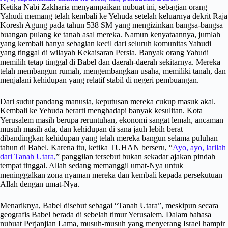
Ketika Nabi Zakharia menyampaikan nubuat ini, sebagian orang
Yahudi memang telah kembali ke Yehuda setelah keluarnya dekrit Raja
Koresh Agung pada tahun 538 SM yang mengizinkan bangsa-bangsa
buangan pulang ke tanah asal mereka. Namun kenyataannya, jumlah
yang kembali hanya sebagian kecil dari seluruh komunitas Yahudi
yang tinggal di wilayah Kekaisaran Persia. Banyak orang Yahudi
memilih tetap tinggal di Babel dan daerah-daerah sekitarnya. Mereka
telah membangun rumah, mengembangkan usaha, memiliki tanah, dan
menjalani kehidupan yang relatif stabil di negeri pembuangan.
Dari sudut pandang manusia, keputusan mereka cukup masuk akal.
Kembali ke Yehuda berarti menghadapi banyak kesulitan. Kota
Yerusalem masih berupa reruntuhan, ekonomi sangat lemah, ancaman
musuh masih ada, dan kehidupan di sana jauh lebih berat
dibandingkan kehidupan yang telah mereka bangun selama puluhan
tahun di Babel. Karena itu, ketika TUHAN berseru, “
Ayo, ayo, larilah
dari Tanah Utara,
” panggilan tersebut bukan sekadar ajakan pindah
tempat tinggal. Allah sedang memanggil umat-Nya untuk
meninggalkan zona nyaman mereka dan kembali kepada persekutuan
Allah dengan umat-Nya.
Menariknya, Babel disebut sebagai “Tanah Utara”, meskipun secara
geografis Babel berada di sebelah timur Yerusalem. Dalam bahasa
nubuat Perjanjian Lama, musuh-musuh yang menyerang Israel hampir