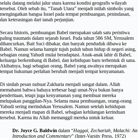
selalu datang melalui jalur utara karena kondisi geografis wilayah
tersebut. Oleh sebab itu, “Tanah Utara” menjadi istilah simbolis yang
mengingatkan bangsa Israel pada tempat pembuangan, penindasan,
dan keterasingan dari tanah perjanjian.
Secara historis, pembuangan Babel merupakan salah satu peristiwa
paling traumatis dalam sejarah Israel. Pada tahun 586 SM, Yerusalem
dihancurkan, Bait Suci dibakar, dan banyak penduduk dibawa ke
Babel. Namun selama hampir tujuh puluh tahun hidup di negeri asing,
sebagian orang Yahudi mulai beradaptasi. Anak-anak lahir di Babel,
keluarga berkembang di Babel, dan kehidupan baru terbentuk di sana.
Akibatnya, bagi sebagian orang, Babel yang awalnya merupakan
tempat hukuman perlahan berubah menjadi tempat kenyamanan.
Di sinilah pesan nubuat Zakharia menjadi sangat dalam. Allah
memahami bahwa bahaya terbesar bagi umat-Nya bukan hanya
penderitaan, tetapi juga kenyamanan yang membuat mereka
melupakan panggilan-Nya. Selama masa pembuangan, orang-orang
Yahudi sering merindukan Yerusalem. Namun setelah kehidupan
mereka menjadi mapan di Babel, sebagian kehilangan kerinduan
tersebut. Karena itu Allah memanggil mereka untuk keluar.
Dr. Joyce G. Baldwin
dalam “
Haggai, Zechariah, Malachi: An
Introduction and Commentary
” (Inter-Varsity Press, 1972)