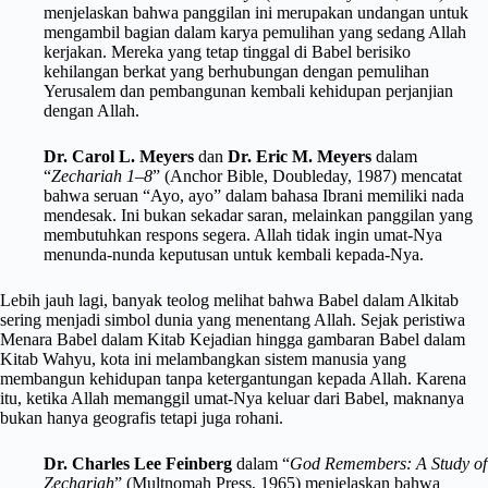
menjelaskan bahwa panggilan ini merupakan undangan untuk
mengambil bagian dalam karya pemulihan yang sedang Allah
kerjakan. Mereka yang tetap tinggal di Babel berisiko
kehilangan berkat yang berhubungan dengan pemulihan
Yerusalem dan pembangunan kembali kehidupan perjanjian
dengan Allah.
Dr. Carol L. Meyers
dan
Dr. Eric M. Meyers
dalam
“
Zechariah 1–8
” (Anchor Bible, Doubleday, 1987) mencatat
bahwa seruan “Ayo, ayo” dalam bahasa Ibrani memiliki nada
mendesak. Ini bukan sekadar saran, melainkan panggilan yang
membutuhkan respons segera. Allah tidak ingin umat-Nya
menunda-nunda keputusan untuk kembali kepada-Nya.
Lebih jauh lagi, banyak teolog melihat bahwa Babel dalam Alkitab
sering menjadi simbol dunia yang menentang Allah. Sejak peristiwa
Menara Babel dalam Kitab Kejadian hingga gambaran Babel dalam
Kitab Wahyu, kota ini melambangkan sistem manusia yang
membangun kehidupan tanpa ketergantungan kepada Allah. Karena
itu, ketika Allah memanggil umat-Nya keluar dari Babel, maknanya
bukan hanya geografis tetapi juga rohani.
Dr. Charles Lee Feinberg
dalam “
God Remembers: A Study of
Zechariah
” (Multnomah Press, 1965) menjelaskan bahwa