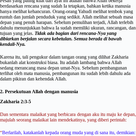
Pesan yang paling kuat dari ayat ini adalah bahwa Allah bekerja
berdasarkan rencana yang sudah Ia tetapkan, bahkan ketika manusia
hanya melihat kehancuran. Orang-orang Yahudi melihat tembok yang
runtuh dan jumlah penduduk yang sedikit. Allah melihat sebuah masa
depan yang penuh harapan. Sebelum pemulihan terjadi, Allah terlebih
dahulu menunjukkan bahwa Ia sudah memiliki ukuran, rancangan, dan
tujuan yang jelas.
Tidak ada bagian dari rencana-Nya yang
dibiarkan berjalan secara kebetulan. Semua berada di bawah
kendali-Nya.
Karena itu, tali pengukur dalam tangan orang yang dilihat Zakharia
bukanlah alat konstruksi biasa. Itu adalah lambang bahwa Allah
sedang merancang masa depan umat-Nya. Sebelum pembangunan
terlihat oleh mata manusia, pembangunan itu sudah lebih dahulu ada
dalam pikiran dan kehendak Allah.
2. Persekutuan Allah dengan manusia
Zakharia 2:3-5
Dan sementara malaikat yang berbicara dengan aku itu maju ke depan,
majulah seorang malaikat lain mendekatinya, yang diberi perintah:
“
Berlarilah, katakanlah kepada orang muda yang di sana itu, demikian: