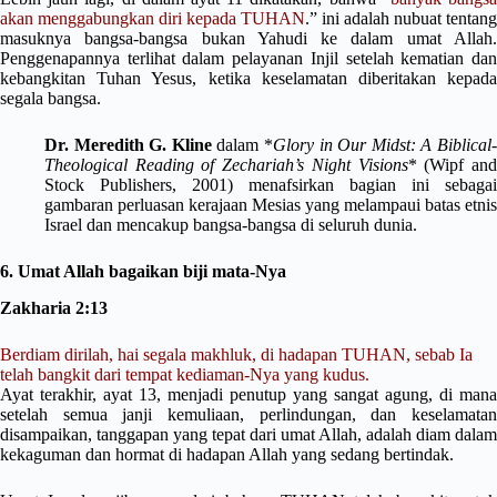
akan menggabungkan diri kepada TUHAN
.” ini adalah nubuat tentang
masuknya bangsa-bangsa bukan Yahudi ke dalam umat Allah.
Penggenapannya terlihat dalam pelayanan Injil setelah kematian dan
kebangkitan Tuhan Yesus, ketika keselamatan diberitakan kepada
segala bangsa.
Dr. Meredith G. Kline
dalam *
Glory in Our Midst: A Biblical
Theological Reading of Zechariah’s Night Visions
* (Wipf an
Stock Publishers, 2001) menafsirkan bagian ini sebagai
gambaran perluasan kerajaan Mesias yang melampaui batas etnis
Israel dan mencakup bangsa-bangsa di seluruh dunia.
6. Umat Allah bagaikan biji mata-Nya
Zakharia 2:13
Berdiam dirilah, hai segala makhluk, di hadapan TUHAN, sebab Ia
telah bangkit dari tempat kediaman-Nya yang kudus.
Ayat terakhir, ayat 13, menjadi penutup yang sangat agung, di mana
setelah semua janji kemuliaan, perlindungan, dan keselamatan
disampaikan, tanggapan yang tepat dari umat Allah, adalah diam dalam
kekaguman dan hormat di hadapan Allah yang sedang bertindak.