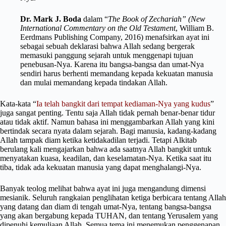
Dr. Mark J. Boda
dalam “
The Book of Zechariah” (New
International Commentary on the Old Testament
, William B.
Eerdmans Publishing Company, 2016) menafsirkan ayat ini
sebagai sebuah deklarasi bahwa Allah sedang bergerak
memasuki panggung sejarah untuk menggenapi tujuan
penebusan-Nya. Karena itu bangsa-bangsa dan umat-Nya
sendiri harus berhenti memandang kepada kekuatan manusia
dan mulai memandang kepada tindakan Allah.
Kata-kata “
Ia telah bangkit dari tempat kediaman-Nya yang kudus
”
juga sangat penting. Tentu saja Allah tidak pernah benar-benar tidur
atau tidak aktif. Namun bahasa ini menggambarkan Allah yang kini
bertindak secara nyata dalam sejarah. Bagi manusia, kadang-kadang
Allah tampak diam ketika ketidakadilan terjadi. Tetapi Alkitab
berulang kali mengajarkan bahwa ada saatnya Allah bangkit untuk
menyatakan kuasa, keadilan, dan keselamatan-Nya. Ketika saat itu
tiba, tidak ada kekuatan manusia yang dapat menghalangi-Nya.
Banyak teolog melihat bahwa ayat ini juga mengandung dimensi
mesianik. Seluruh rangkaian penglihatan ketiga berbicara tentang Allah
yang datang dan diam di tengah umat-Nya, tentang bangsa-bangsa
yang akan bergabung kepada TUHAN, dan tentang Yerusalem yang
dipenuhi kemuliaan Allah. Semua tema ini menemukan penggenapan