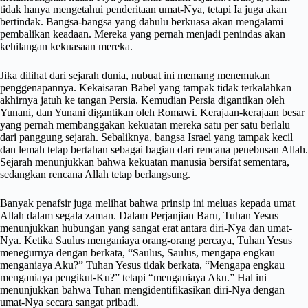
tidak hanya mengetahui penderitaan umat-Nya, tetapi Ia juga akan
bertindak. Bangsa-bangsa yang dahulu berkuasa akan mengalami
pembalikan keadaan. Mereka yang pernah menjadi penindas akan
kehilangan kekuasaan mereka.
Jika dilihat dari sejarah dunia, nubuat ini memang menemukan
penggenapannya. Kekaisaran Babel yang tampak tidak terkalahkan
akhirnya jatuh ke tangan Persia. Kemudian Persia digantikan oleh
Yunani, dan Yunani digantikan oleh Romawi. Kerajaan-kerajaan besar
yang pernah membanggakan kekuatan mereka satu per satu berlalu
dari panggung sejarah. Sebaliknya, bangsa Israel yang tampak kecil
dan lemah tetap bertahan sebagai bagian dari rencana penebusan Allah.
Sejarah menunjukkan bahwa kekuatan manusia bersifat sementara,
sedangkan rencana Allah tetap berlangsung.
Banyak penafsir juga melihat bahwa prinsip ini meluas kepada umat
Allah dalam segala zaman. Dalam Perjanjian Baru, Tuhan Yesus
menunjukkan hubungan yang sangat erat antara diri-Nya dan umat-
Nya. Ketika Saulus menganiaya orang-orang percaya, Tuhan Yesus
menegurnya dengan berkata, “Saulus, Saulus, mengapa engkau
menganiaya Aku?” Tuhan Yesus tidak berkata, “Mengapa engkau
menganiaya pengikut-Ku?” tetapi “menganiaya Aku.” Hal ini
menunjukkan bahwa Tuhan mengidentifikasikan diri-Nya dengan
umat-Nya secara sangat pribadi.