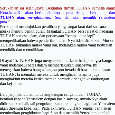
Serukanlah ini selanjutnya: Beginilah firman TUHAN semesta alam:
Kota-kota-Ku akan berlimpah-limpah pula dengan kebajikan, dan
TUHAN akan menghiburkan Sion
dan akan memilih Yerusale
pula.”
Perikop ini menunjukkan peralihan yang sangat kuat dari suasana
murka menuju penghiburan. Malaikat TUHAN bersyafaat di hadapan
TUHAN semesta alam, dan pertanyaan “berapa lama lagi”
memperlihatkan bahwa penderitaan umat-Nya tidak diabaikan. Murka
TUHAN bukanlah murka yang liar, melainkan murka yang bertujuan
mendidik dan memulihkan.
Di ayat 15, TUHAN juga menyatakan murka terhadap bangsa-bangsa
yang melampaui batas dalam memperlakukan umat-Nya. Ini
menegaskan bahwa bangsa-bangsa pun berada di bawah kedaulatan
TUHAN. Ia memakai mereka untuk menghajar, tetapi Ia juga
menghakimi mereka ketika mereka bertindak dengan kesombongan
dan kejahatan.
Lalu janji pemulihan itu datang dengan sangat indah: TUHAN
kembali kepada Yerusalem dengan kasih sayang, rumah-Nya akan
didirikan kembali, tali pengukur akan direntangkan lagi, dan Yerusalem
akan dipenuhi kebajikan. Pada akhirnya, TUHAN sendiri yang akan
memberikan penghiburan bagi Sion dan memilih Yerusalem kembali.