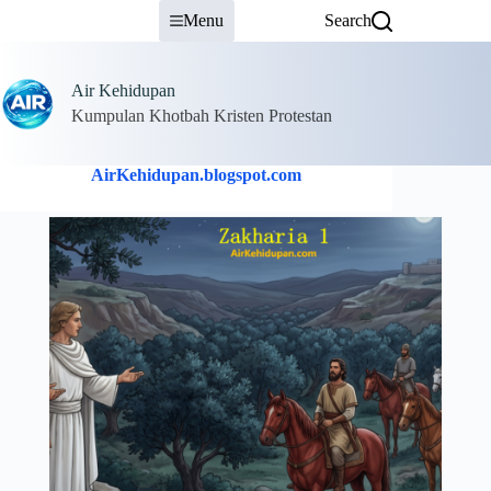
Skip
Menu
Search
to
content
Air Kehidupan
Kumpulan Khotbah Kristen Protestan
AirKehidupan.blogspot.com