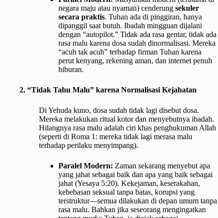
negara maju atau nyaman) cenderung
sekuler
secara praktis
. Tuhan ada di pinggiran, hanya
dipanggil saat butuh. Ibadah mingguan dijalani
dengan “autopilot.” Tidak ada rasa gentar, tidak ada
rasa malu karena dosa sudah dinormalisasi. Mereka
“acuh tak acuh” terhadap firman Tuhan karena
perut kenyang, rekening aman, dan internet penuh
hiburan.
2. “Tidak Tahu Malu” karena Normalisasi Kejahatan
Di Yehuda kuno, dosa sudah tidak lagi disebut dosa.
Mereka melakukan ritual kotor dan menyebutnya ibadah.
Hilangnya rasa malu adalah ciri khas penghukuman Allah
(seperti di Roma 1: mereka tidak lagi merasa malu
terhadap perilaku menyimpang).
Paralel Modern:
Zaman sekarang menyebut apa
yang jahat sebagai baik dan apa yang baik sebagai
jahat (Yesaya 5:20). Kekejaman, keserakahan,
kebebasan seksual tanpa batas, korupsi yang
terstruktur—semua dilakukan di depan umum tanpa
rasa malu. Bahkan jika seseorang mengingatkan