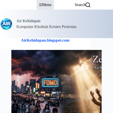
Skip
Menu
Search
to
content
Air Kehidupan
Kumpulan Khotbah Kristen Protestan
AirKehidupan.blogspot.com