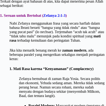
Terkait dengan ayat bahasan di atas, kita dapat menerima pesan Allah
sebagai berikut:
1. Seruan untuk Bertobat (
Zefanya 2:1-3
)
Nabi Zefanya menggunakan frasa yang secara harfiah dalam
bahasa Ibrani berarti “bangsa yang tidak rindu” atau “bangsa
yang pucat pasi” (lo nechsar). Terjemahan “acuh tak acuh” atau
“tidak tahu malu” menunjuk pada kondisi spiritual yang
mati
rasa
terhadap kemuliaan dan peringatan Tuhan.
Jika kita menarik benang merah ke
zaman modern
, ada
beberapa paralel yang mengerikan sekaligus menjadi peringatan
keras:
1. Mati Rasa karena “Kenyamanan” (Complacency)
Zefanya bernubuat di zaman Raja Yosia. Secara politis
dan ekonomi, Yehuda sedang aman. Mereka tidak sedang
perang besar. Namun secara rohani, mereka sudah
menyatu dengan budaya sekitar (menyembah Milkom,
Baal, dan tentara langit).
Paralel Modern:
Masyarakat modern (terutama di