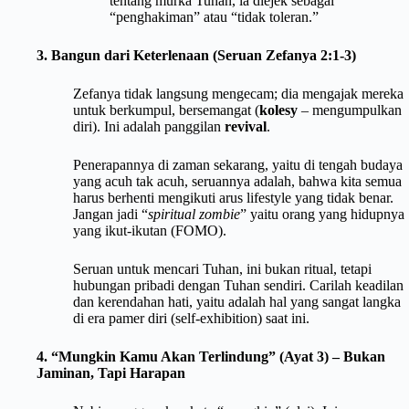
tentang murka Tuhan, ia diejek sebagai
“penghakiman” atau “tidak toleran.”
3. Bangun dari Keterlenaan (Seruan Zefanya 2:1-3)
Zefanya tidak langsung mengecam; dia mengajak
mereka
untuk berkumpul, bersemangat (
kolesy
– mengumpulkan
diri). Ini adalah panggilan
revival
.
Penerapannya di zaman sekarang, yaitu
di tengah budaya
yang acuh tak acuh, seruannya adalah, bahwa kita semua
harus
berhenti mengikuti arus lifestyle yang tidak benar.
Jangan jadi “
spiritual zombie
” yaitu orang yang hidupnya
yang ikut-ikutan (FOMO).
Seruan untuk
mencari Tuhan, ini
bukan ritual, tetapi
hubungan pribadi dengan Tuhan sendiri.
Carilah keadilan
dan kerendahan hati, yaitu adalah
hal yang sangat langka
di era pamer diri (self-exhibition) saat ini.
4. “Mungkin Kamu Akan Terlindung” (Ayat 3) – Bukan
Jaminan, Tapi Harapan