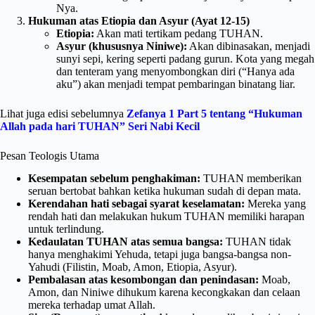
Nya.
Hukuman atas Etiopia dan Asyur (Ayat 12-15)
Etiopia:
Akan mati tertikam pedang TUHAN.
Asyur (khususnya Niniwe):
Akan dibinasakan, menjadi
sunyi sepi, kering seperti padang gurun. Kota yang megah
dan tenteram yang menyombongkan diri (“Hanya ada
aku”) akan menjadi tempat pembaringan binatang liar.
Lihat juga edisi sebelumnya
Zefanya 1 Part 5 tentang “Hukuman
Allah pada hari TUHAN” Seri Nabi Kecil
Pesan Teologis Utama
Kesempatan sebelum penghakiman:
TUHAN memberikan
seruan bertobat bahkan ketika hukuman sudah di depan mata.
Kerendahan hati sebagai syarat keselamatan:
Mereka yang
rendah hati dan melakukan hukum TUHAN memiliki harapan
untuk terlindung.
Kedaulatan TUHAN atas semua bangsa:
TUHAN tidak
hanya menghakimi Yehuda, tetapi juga bangsa-bangsa non-
Yahudi (Filistin, Moab, Amon, Etiopia, Asyur).
Pembalasan atas kesombongan dan penindasan:
Moab,
Amon, dan Niniwe dihukum karena kecongkakan dan celaan
mereka terhadap umat Allah.