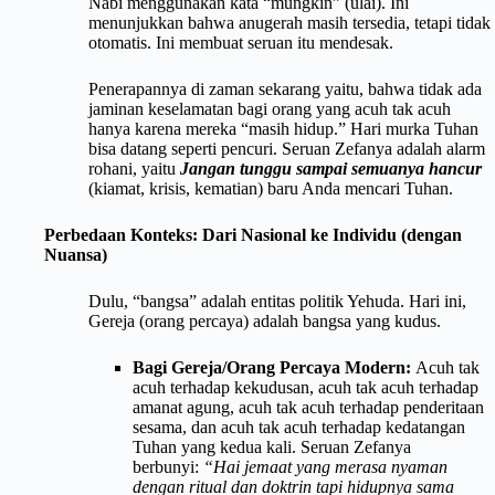
Nabi menggunakan kata “mungkin” (ulai). Ini
menunjukkan bahwa anugerah masih tersedia, tetapi tidak
otomatis. Ini membuat seruan itu mendesak.
Penerapannya di zaman sekarang yaitu, bahwa tidak ada
jaminan keselamatan bagi orang yang acuh tak acuh
hanya karena mereka “masih hidup.” Hari murka Tuhan
bisa datang seperti pencuri. Seruan Zefanya adalah
alarm
rohani
, yaitu
Jangan tunggu sampai semuanya hancur
(kiamat, krisis, kematian) baru Anda mencari Tuhan.
Perbedaan Konteks: Dari Nasional ke Individu (dengan
Nuansa)
Dulu, “bangsa” adalah entitas politik Yehuda. Hari ini,
Gereja (orang percaya) adalah bangsa yang kudus.
Bagi Gereja/Orang Percaya Modern:
Acuh tak
acuh terhadap kekudusan, acuh tak acuh terhadap
amanat agung, acuh tak acuh terhadap penderitaan
sesama, dan acuh tak acuh terhadap kedatangan
Tuhan yang kedua kali. Seruan Zefanya
berbunyi:
“Hai jemaat yang merasa nyaman
dengan ritual dan doktrin tapi hidupnya sama