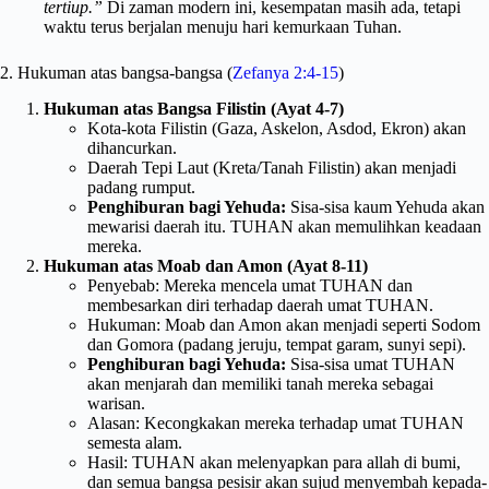
tertiup.”
Di zaman modern ini, kesempatan masih ada, tetapi
waktu terus berjalan menuju hari kemurkaan Tuhan.
2. Hukuman atas bangsa-bangsa (
Zefanya 2:4-15
)
Hukuman atas Bangsa Filistin (Ayat 4-7)
Kota-kota Filistin (Gaza, Askelon, Asdod, Ekron) akan
dihancurkan.
Daerah Tepi Laut (Kreta/Tanah Filistin) akan menjadi
padang rumput.
Penghiburan bagi Yehuda:
Sisa-sisa kaum Yehuda akan
mewarisi daerah itu. TUHAN akan memulihkan keadaan
mereka.
Hukuman atas Moab dan Amon (Ayat 8-11)
Penyebab: Mereka mencela umat TUHAN dan
membesarkan diri terhadap daerah umat TUHAN.
Hukuman: Moab dan Amon akan menjadi seperti Sodom
dan Gomora (padang jeruju, tempat garam, sunyi sepi).
Penghiburan bagi Yehuda:
Sisa-sisa umat TUHAN
akan menjarah dan memiliki tanah mereka sebagai
warisan.
Alasan: Kecongkakan mereka terhadap umat TUHAN
semesta alam.
Hasil: TUHAN akan melenyapkan para allah di bumi,
dan semua bangsa pesisir akan sujud menyembah kepada-