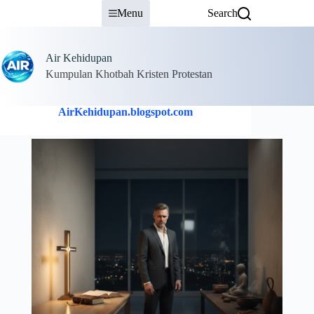
Skip
Menu
Search
to
content
Air Kehidupan
Kumpulan Khotbah Kristen Protestan
AirKehidupan.blogspot.com