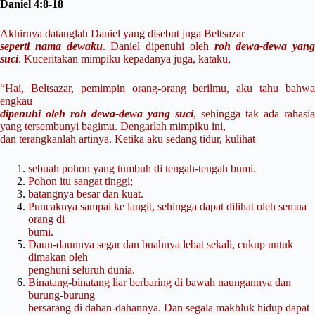
Daniel 4:8-18
Akhirnya datanglah Daniel yang disebut juga Beltsazar
seperti nama dewaku
. Daniel dipenuhi oleh
roh dewa-dewa yang
suci
. Kuceritakan mimpiku kepadanya juga, kataku,
“Hai, Beltsazar, pemimpin orang-orang berilmu, aku tahu bahwa
engkau
dipenuhi oleh roh dewa-dewa yang suci
, sehingga tak ada rahasia
yang tersembunyi bagimu. Dengarlah mimpiku ini,
dan terangkanlah artinya. Ketika aku sedang tidur, kulihat
sebuah pohon yang tumbuh di tengah-tengah bumi.
Pohon itu sangat tinggi;
batangnya besar dan kuat.
Puncaknya sampai ke langit, sehingga dapat dilihat oleh semua
orang di
bumi.
Daun-daunnya segar dan buahnya lebat sekali, cukup untuk
dimakan oleh
penghuni seluruh dunia.
Binatang-binatang liar berbaring di bawah naungannya dan
burung-burung
bersarang di dahan-dahannya. Dan segala makhluk hidup dapat