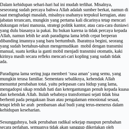
Dalam kehidupan sehari-hari hal ini mudah terlihat. Misalnya,
seseorang sudah percaya bahwa Allah adalah sumber berkat, namun di
saat menghadapi masalah, misalnya usahanya terpukul kerugian, atau
jabatan terancam, mungkin yang pertama kali dicarinya tetap mencari
dukungan relasi manusia, strategi politik kantor, atau cara-cara duniawi
yang dulu biasanya ia pakai. Itu bukan karena ia tidak percaya kepada
Allah, namun lebih ke arah paradigma lama lebih cepat berperan
dibanding imannya yang baru bertumbuh. Ibaratnya begini, seorang
yang sudah bertahun-tahun mengemudikan mobil dengan transmisi
manual, suatu ketika ia ganti mobil menjadi transmisi otomatis, kaki
kirinya masih secara refleks mencari-cari kopling yang sudah tidak
ada.
Paradigma lama sering juga memberi ‘rasa aman’ yang semu, yang
mungkin terasa familiar. Sementara sebaliknya, kehendak Allah
menuntut perubahan total, yaitu pelepasan cara hidup yang lama,
mengadopsi sikap rendah hati dan ketergantungan penuh kepada kuasa
dan kehendak Allah. Itulah sebabnya transformasi sejati tidak bisa
berhenti pada pengakuan lisan atau pengalaman emosional sesaat,
tetapi lebih ke arah pembaruan akal budi yang terus-menerus dalam
kehidupan keseharian.
Sesungguhnya, baik perubahan radikal sekejap maupun perubahan
secara perlahan, semuanya tidak akan sanggup dikerjakan oleh