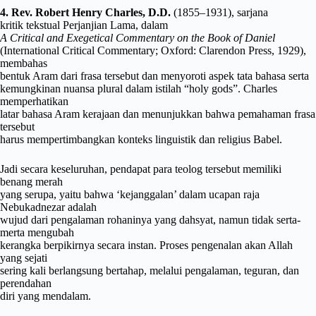
4. Rev. Robert Henry Charles, D.D.
(1855–1931), sarjana
kritik tekstual Perjanjian Lama, dalam
A Critical and Exegetical Commentary on the Book of Daniel
(International Critical Commentary; Oxford: Clarendon Press, 1929),
membahas
bentuk Aram dari frasa tersebut dan menyoroti aspek tata bahasa serta
kemungkinan nuansa plural dalam istilah “holy gods”. Charles
memperhatikan
latar bahasa Aram kerajaan dan menunjukkan bahwa pemahaman frasa
tersebut
harus mempertimbangkan konteks linguistik dan religius Babel.
Jadi secara keseluruhan, pendapat para teolog tersebut memiliki
benang merah
yang serupa, yaitu bahwa ‘kejanggalan’ dalam ucapan raja
Nebukadnezar adalah
wujud dari pengalaman rohaninya yang dahsyat, namun tidak serta-
merta mengubah
kerangka berpikirnya secara instan. Proses pengenalan akan Allah
yang sejati
sering kali berlangsung bertahap, melalui pengalaman, teguran, dan
perendahan
diri yang mendalam.