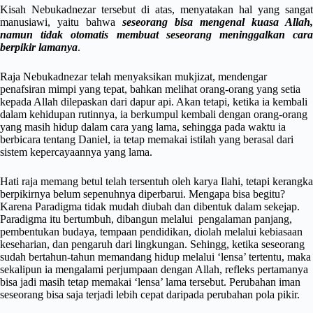
Kisah Nebukadnezar tersebut di atas, menyatakan hal yang sangat
manusiawi, yaitu bahwa
seseorang bisa mengenal kuasa Allah,
namun tidak otomatis membuat seseorang meninggalkan cara
berpikir lamanya
.
Raja Nebukadnezar telah menyaksikan mukjizat, mendengar
penafsiran mimpi yang tepat, bahkan melihat orang-orang yang setia
kepada Allah dilepaskan dari dapur api. Akan tetapi, ketika ia kembali
dalam kehidupan rutinnya, ia berkumpul kembali dengan orang-orang
yang masih hidup dalam cara yang lama, sehingga pada waktu ia
berbicara tentang Daniel, ia tetap memakai istilah yang berasal dari
sistem kepercayaannya yang lama.
Hati raja memang betul telah tersentuh oleh karya Ilahi, tetapi kerangka
berpikirnya belum sepenuhnya diperbarui. Mengapa bisa begitu?
Karena Paradigma tidak mudah diubah dan dibentuk dalam sekejap.
Paradigma itu bertumbuh, dibangun melalui pengalaman panjang,
pembentukan budaya, tempaan pendidikan, diolah melalui kebiasaan
keseharian, dan pengaruh dari lingkungan. Sehingg, ketika seseorang
sudah bertahun-tahun memandang hidup melalui ‘lensa’ tertentu, maka
sekalipun ia mengalami perjumpaan dengan Allah, refleks pertamanya
bisa jadi masih tetap memakai ‘lensa’ lama tersebut. Perubahan iman
seseorang bisa saja terjadi lebih cepat daripada perubahan pola pikir.