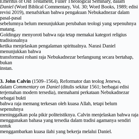
Emeritus of Old Testament, Fuller Theological Seminary, dalam
Daniel
(Word Biblical Commentary, Vol. 30; Word Books, 1989; edisi
revisi 2019), menafsirkan bahwa pengakuan Nebukadnezar dalam
pasal-pasal
sebelumnya belum menunjukkan perubahan teologi yang sepenuhnya
matang.
Goldingay menyoroti bahwa raja tetap memakai kategori religius
tradisionalnya
ketika menjelaskan pengalaman spiritualnya. Narasi Daniel
menunjukkan bahwa
transformasi rohani raja Nebukadnezar berlangsung secara bertahap,
bukan
instan.
3. John Calvin
(1509–1564), Reformator dan teolog Jenewa,
dalam
Commentary on Daniel
(ditulis sekitar 1561; berbagai edisi
terjemahan modern tersedia), memahami perkataan Nebukadnezar
sebagai bukti
bahwa raja memang terkesan oleh kuasa Allah, tetapi belum
sepenuhnya
meninggalkan pola pikir politeistiknya. Calvin menjelaskan bahwa raja
menggunakan bahasa yang tersedia dalam tradisi agamanya sendiri
untuk
menggambarkan kuasa ilahi yang bekerja melalui Daniel.