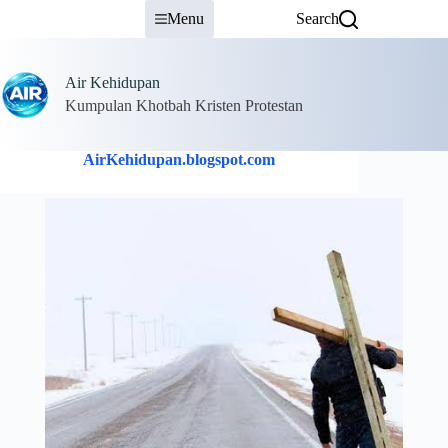
Skip
Menu
Search
to
content
Air Kehidupan
Kumpulan Khotbah Kristen Protestan
AirKehidupan.blogspot.com