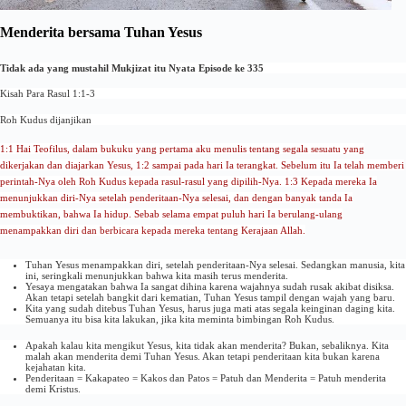
Menderita bersama Tuhan Yesus
Tidak ada yang mustahil Mukjizat itu Nyata Episode ke 335
Kisah Para Rasul 1:1-3
Roh Kudus dijanjikan
1:1 Hai Teofilus, dalam bukuku yang pertama aku menulis tentang segala sesuatu yang
dikerjakan dan diajarkan Yesus, 1:2 sampai pada hari Ia terangkat. Sebelum itu Ia telah memberi
perintah-Nya oleh Roh Kudus kepada rasul-rasul yang dipilih-Nya. 1:3 Kepada mereka Ia
menunjukkan diri-Nya setelah penderitaan-Nya selesai, dan dengan banyak tanda Ia
membuktikan, bahwa Ia hidup. Sebab selama empat puluh hari Ia berulang-ulang
menampakkan diri dan berbicara kepada mereka tentang Kerajaan Allah.
Tuhan Yesus menampakkan diri, setelah penderitaan-Nya selesai. Sedangkan manusia, kita
ini, seringkali menunjukkan bahwa kita masih terus menderita.
Yesaya mengatakan bahwa Ia sangat dihina karena wajahnya sudah rusak akibat disiksa.
Akan tetapi setelah bangkit dari kematian, Tuhan Yesus tampil dengan wajah yang baru.
Kita yang sudah ditebus Tuhan Yesus, harus juga mati atas segala keinginan daging kita.
Semuanya itu bisa kita lakukan, jika kita meminta bimbingan Roh Kudus.
Apakah kalau kita mengikut Yesus, kita tidak akan menderita? Bukan, sebaliknya. Kita
malah akan menderita demi Tuhan Yesus. Akan tetapi penderitaan kita bukan karena
kejahatan kita.
Penderitaan = Kakapateo = Kakos dan Patos = Patuh dan Menderita = Patuh menderita
demi Kristus.