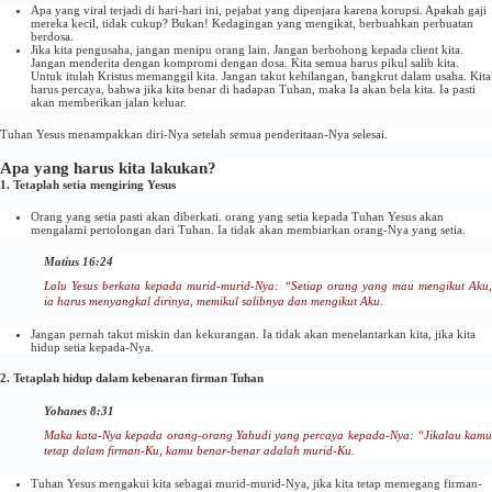
Apa yang viral terjadi di hari-hari ini, pejabat yang dipenjara karena korupsi. Apakah gaji
mereka kecil, tidak cukup? Bukan! Kedagingan yang mengikat, berbuahkan perbuatan
berdosa.
Jika kita pengusaha, jangan menipu orang lain. Jangan berbohong kepada client kita.
Jangan menderita dengan kompromi dengan dosa. Kita semua harus pikul salib kita.
Untuk itulah Kristus memanggil kita. Jangan takut kehilangan, bangkrut dalam usaha. Kita
harus percaya, bahwa jika kita benar di hadapan Tuhan, maka Ia akan bela kita. Ia pasti
akan memberikan jalan keluar.
Tuhan Yesus menampakkan diri-Nya setelah semua penderitaan-Nya selesai.
Apa yang harus kita lakukan?
1. Tetaplah setia mengiring Yesus
Orang yang setia pasti akan diberkati. orang yang setia kepada Tuhan Yesus akan
mengalami pertolongan dari Tuhan. Ia tidak akan membiarkan orang-Nya yang setia.
Matius 16:24
Lalu Yesus berkata kepada murid-murid-Nya: “Setiap orang yang mau mengikut Aku,
ia harus menyangkal dirinya, memikul salibnya dan mengikut Aku.
Jangan pernah takut miskin dan kekurangan. Ia tidak akan menelantarkan kita, jika kita
hidup setia kepada-Nya.
2. Tetaplah hidup dalam kebenaran firman Tuhan
Yohanes 8:31
Maka kata-Nya kepada orang-orang Yahudi yang percaya kepada-Nya: “Jikalau kamu
tetap dalam firman-Ku, kamu benar-benar adalah murid-Ku.
Tuhan Yesus mengakui kita sebagai murid-murid-Nya, jika kita tetap memegang firman-