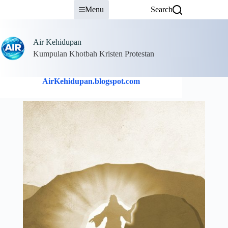
Skip
Menu
Search
to
content
Air Kehidupan
Kumpulan Khotbah Kristen Protestan
AirKehidupan.blogspot.com