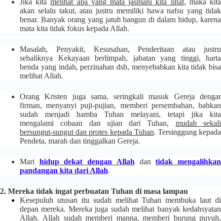
Jika kita
melihat apa yang mata jasmani kita lihat
, maka kit
akan selalu takut, atau justru memiliki hawa nafsu yang tidak
benar.
Banyak orang yang jatuh bangun di dalam hidup, karen
mata kita tidak fokus kepada Allah.
Masalah, Penyakit, Kesusahan, Penderitaan atau justru
sebaliknya Kekayaan berlimpah, jabatan yang tinggi, harta
benda yang indah, perzinahan dsb, menyebabkan kita tidak bisa
melihat Allah.
Orang Kristen juga sama, seringkali masuk Gereja dengar
firman, menyanyi puji-pujian, memberi persembahan, bahkan
sudah menjadi hamba Tuhan melayani, tetapi jika kita
mengalami cobaan dan ujian dari Tuhan,
mudah sekal
bersungut-sungut dan protes kepada Tuhan
. Tersinggung kepad
Pendeta, marah dan tinggalkan Gereja.
Mari
hidup dekat dengan Allah
dan
tidak mengalihka
pandangan kita dari Allah
.
2. Mereka tidak ingat perbuatan Tuhan di masa lampau
Kesepuluh utusan itu sudah melihat Tuhan membuka laut di
depan mereka. Mereka juga sudah melihat banyak kedahsyatan
Allah.
Allah sudah memberi manna, memberi burung puyuh