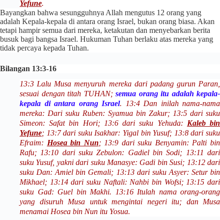
Yefune
.
Bayangkan bahwa sesungguhnya Allah mengutus 12 orang yang
adalah Kepala-kepala di antara orang Israel, bukan orang biasa. Akan
tetapi hampir semua dari mereka, ketakutan dan menyebarkan berita
busuk bagi bangsa Israel. Hukuman Tuhan berlaku atas mereka yang
tidak percaya kepada Tuhan.
Bilangan 13:3-16
13:3 Lalu Musa menyuruh mereka dari padang gurun Paran,
sesuai dengan titah TUHAN;
semua orang itu adalah kepala-
kepala di antara orang Israel
. 13:4 Dan inilah nama-nama
mereka: Dari suku Ruben: Syamua bin Zakur; 13:5 dari suku
Simeon: Safat bin Hori; 13:6 dari suku Yehuda:
Kaleb bi
Yefune
; 13:7 dari suku Isakhar: Yigal bin Yusuf; 13:8 dari suku
Efraim:
Hosea bin Nun
; 13:9 dari suku Benyamin: Palti bi
Rafu; 13:10 dari suku Zebulon: Gadiel bin Sodi; 13:11 dari
suku Yusuf, yakni dari suku Manasye: Gadi bin Susi; 13:12 dari
suku Dan: Amiel bin Gemali; 13:13 dari suku Asyer: Setur bin
Mikhael; 13:14 dari suku Naftali: Nahbi bin Wofsi; 13:15 dari
suku Gad: Guel bin Makhi. 13:16 Itulah nama orang-orang
yang disuruh Musa untuk mengintai negeri itu; dan Musa
menamai Hosea bin Nun itu Yosua.