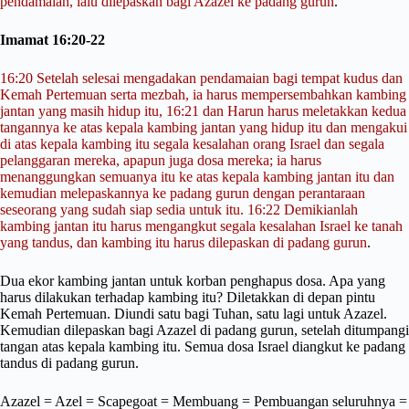
pendamaian, lalu dilepaskan bagi Azazel ke padang gurun
.
Imamat 16:20-22
16:20 Setelah selesai mengadakan pendamaian bagi tempat kudus dan
Kemah Pertemuan serta mezbah, ia harus mempersembahkan kambing
jantan yang masih hidup itu, 16:21 dan Harun harus meletakkan kedua
tangannya ke atas kepala kambing jantan yang hidup itu dan mengakui
di atas kepala kambing itu segala kesalahan orang Israel dan segala
pelanggaran mereka, apapun juga dosa mereka; ia harus
menanggungkan semuanya itu ke atas kepala kambing jantan itu dan
kemudian melepaskannya ke padang gurun dengan perantaraan
seseorang yang sudah siap sedia untuk itu. 16:22 Demikianlah
kambing jantan itu harus mengangkut segala kesalahan Israel ke tanah
yang tandus, dan kambing itu harus dilepaskan di padang gurun
.
Dua ekor kambing jantan untuk korban penghapus dosa. Apa yang
harus dilakukan terhadap kambing itu? Diletakkan di depan pintu
Kemah Pertemuan. Diundi satu bagi Tuhan, satu lagi untuk Azazel.
Kemudian dilepaskan bagi Azazel di padang gurun, setelah ditumpangi
tangan atas kepala kambing itu. Semua dosa Israel diangkut ke padang
tandus di padang gurun.
Azazel = Azel = Scapegoat = Membuang = Pembuangan seluruhnya =