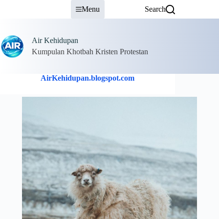
Skip
Menu
Search
to
content
Air Kehidupan
Kumpulan Khotbah Kristen Protestan
AirKehidupan.blogspot.com