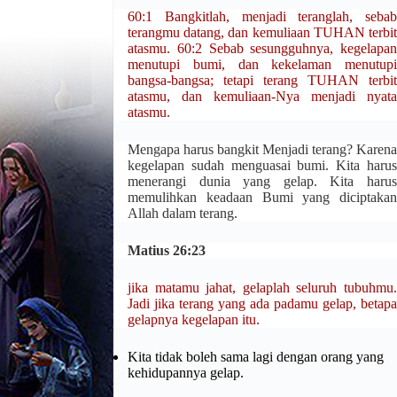
60:1 Bangkitlah, menjadi teranglah, sebab
terangmu datang, dan kemuliaan TUHAN terbit
atasmu. 60:2 Sebab sesungguhnya, kegelapan
menutupi bumi, dan kekelaman menutupi
bangsa-bangsa; tetapi terang TUHAN terbit
atasmu, dan kemuliaan-Nya menjadi nyata
atasmu.
Mengapa harus bangkit Menjadi terang? Karena
kegelapan sudah menguasai bumi. Kita harus
menerangi dunia yang gelap. Kita harus
memulihkan keadaan Bumi yang diciptakan
Allah dalam terang.
Matius 26:23
jika matamu jahat, gelaplah seluruh tubuhmu.
Jadi jika terang yang ada padamu gelap, betapa
gelapnya kegelapan itu.
Kita tidak boleh sama lagi dengan orang yang
kehidupannya gelap.