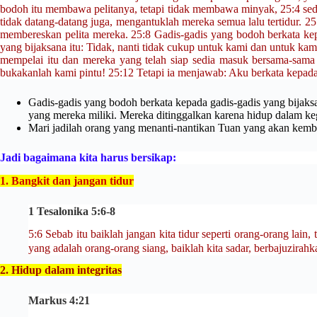
bodoh itu membawa pelitanya, tetapi tidak membawa minyak, 25:4 s
tidak datang-datang juga, mengantuklah mereka semua lalu tertidur. 
membereskan pelita mereka. 25:8 Gadis-gadis yang bodoh berkata kepa
yang bijaksana itu: Tidak, nanti tidak cukup untuk kami dan untuk ka
mempelai itu dan mereka yang telah siap sedia masuk bersama-sama d
bukakanlah kami pintu! 25:12 Tetapi ia menjawab: Aku berkata kepa
Gadis-gadis yang bodoh berkata kepada gadis-gadis yang bijaksa
yang mereka miliki. Mereka ditinggalkan karena hidup dalam k
Mari jadilah orang yang menanti-nantikan Tuan yang akan kembal
Jadi bagaimana kita harus bersikap:
1. Bangkit dan jangan tidur
1 Tesalonika 5:6-8
5:6 Sebab itu baiklah jangan kita tidur seperti orang-orang lai
yang adalah orang-orang siang, baiklah kita sadar, berbajuzira
2. Hidup dalam integritas
Markus 4:21