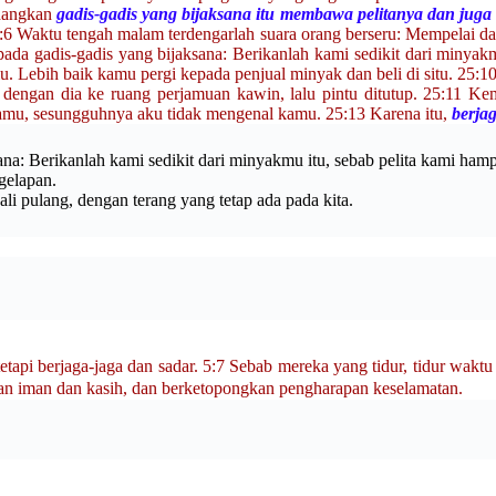
edangkan
gadis-gadis yang bijaksana itu membawa pelitanya dan juga
25:6 Waktu tengah malam terdengarlah suara orang berseru: Mempelai d
da gadis-gadis yang bijaksana: Berikanlah kami sedikit dari minyakm
mu. Lebih baik kamu pergi kepada penjual minyak dan beli di situ. 25:
engan dia ke ruang perjamuan kawin, lalu pintu ditutup. 25:11 Kemu
damu, sesungguhnya aku tidak mengenal kamu. 25:13 Karena itu,
berja
na: Berikanlah kami sedikit dari minyakmu itu, sebab pelita kami ham
egelapan.
i pulang, dengan terang yang tetap ada pada kita.
n, tetapi berjaga-jaga dan sadar. 5:7 Sebab mereka yang tidur, tidur 
hkan iman dan kasih, dan berketopongkan pengharapan keselamatan.