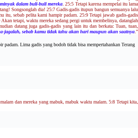
 minyak dalam buli-buli mereka
. 25:5 Tetapi karena mempelai itu lam
atang! Songsonglah dia! 25:7 Gadis-gadis itupun bangun semuanya lalu
u itu, sebab pelita kami hampir padam. 25:9 Tetapi jawab gadis-gadis
10 Akan tetapi, waktu mereka sedang pergi untuk membelinya, datanglah
dian datang juga gadis-gadis yang lain itu dan berkata: Tuan, tuan,
ga-jagalah, sebab kamu tidak tahu akan hari maupun akan saatnya
.”
pir padam.
Lima gadis yang bodoh tidak bisa mempertahankan Terang
waktu malam dan mereka yang mabuk, mabuk waktu malam. 5:8 Tetapi kita,