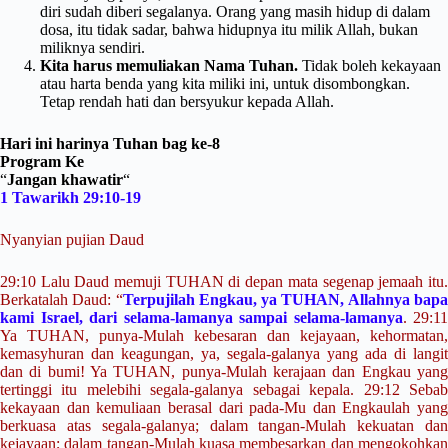
diri sudah diberi segalanya. Orang yang masih hidup di dalam
dosa, itu tidak sadar, bahwa hidupnya itu milik Allah, bukan
miliknya sendiri.
Kita harus memuliakan Nama Tuhan.
Tidak boleh kekayaan
atau harta benda yang kita miliki ini, untuk disombongkan.
Tetap rendah hati dan bersyukur kepada Allah.
Hari ini harinya Tuhan bag ke-8
Program Ke
“
Jangan khawatir
“
1 Tawarikh 29:10-19
Nyanyian pujian Daud
29:10 Lalu Daud memuji TUHAN di depan mata segenap jemaah itu.
Berkatalah Daud: “
Terpujilah Engkau, ya TUHAN, Allahnya bap
kami Israel, dari selama-lamanya sampai selama-lamanya
. 29:11
Ya TUHAN, punya-Mulah kebesaran dan kejayaan, kehormatan,
kemasyhuran dan keagungan, ya, segala-galanya yang ada di langit
dan di bumi! Ya TUHAN, punya-Mulah kerajaan dan Engkau yang
tertinggi itu melebihi segala-galanya sebagai kepala. 29:12 Sebab
kekayaan dan kemuliaan berasal dari pada-Mu dan Engkaulah yang
berkuasa atas segala-galanya; dalam tangan-Mulah kekuatan dan
kejayaan; dalam tangan-Mulah kuasa membesarkan dan mengokohkan