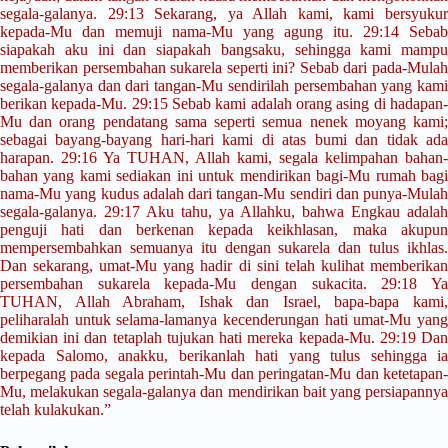
segala-galanya. 29:13 Sekarang, ya Allah kami, kami bersyukur
kepada-Mu dan memuji nama-Mu yang agung itu. 29:14 Sebab
siapakah aku ini dan siapakah bangsaku, sehingga kami mampu
memberikan persembahan sukarela seperti ini? Sebab dari pada-Mulah
segala-galanya dan dari tangan-Mu sendirilah persembahan yang kami
berikan kepada-Mu. 29:15 Sebab kami adalah orang asing di hadapan-
Mu dan orang pendatang sama seperti semua nenek moyang kami;
sebagai bayang-bayang hari-hari kami di atas bumi dan tidak ada
harapan. 29:16 Ya TUHAN, Allah kami, segala kelimpahan bahan-
bahan yang kami sediakan ini untuk mendirikan bagi-Mu rumah bagi
nama-Mu yang kudus adalah dari tangan-Mu sendiri dan punya-Mulah
segala-galanya. 29:17 Aku tahu, ya Allahku, bahwa Engkau adalah
penguji hati dan berkenan kepada keikhlasan, maka akupun
mempersembahkan semuanya itu dengan sukarela dan tulus ikhlas.
Dan sekarang, umat-Mu yang hadir di sini telah kulihat memberikan
persembahan sukarela kepada-Mu dengan sukacita. 29:18 Ya
TUHAN, Allah Abraham, Ishak dan Israel, bapa-bapa kami,
peliharalah untuk selama-lamanya kecenderungan hati umat-Mu yang
demikian ini dan tetaplah tujukan hati mereka kepada-Mu. 29:19 Dan
kepada Salomo, anakku, berikanlah hati yang tulus sehingga ia
berpegang pada segala perintah-Mu dan peringatan-Mu dan ketetapan-
Mu, melakukan segala-galanya dan mendirikan bait yang persiapannya
telah kulakukan.”