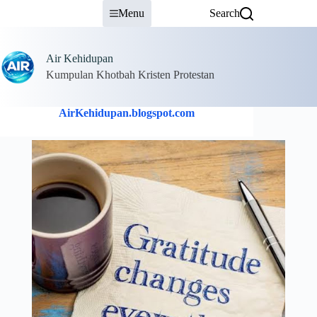
Skip
Menu
Search
to
content
Air Kehidupan
Kumpulan Khotbah Kristen Protestan
AirKehidupan.blogspot.com