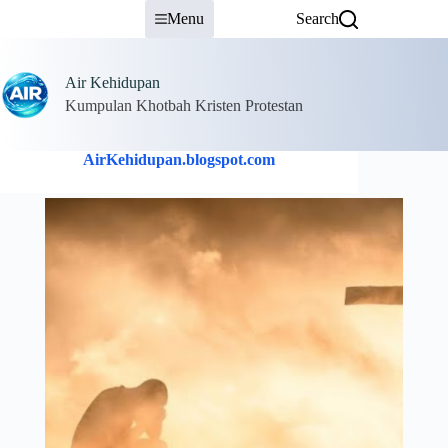
Skip
Menu
Search
to
content
Air Kehidupan
Kumpulan Khotbah Kristen Protestan
AirKehidupan.blogspot.com