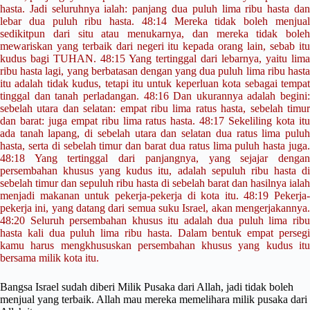
hasta. Jadi seluruhnya ialah: panjang dua puluh lima ribu hasta dan
lebar dua puluh ribu hasta. 48:14 Mereka tidak boleh menjual
sedikitpun dari situ atau menukarnya, dan mereka tidak boleh
mewariskan yang terbaik dari negeri itu kepada orang lain, sebab itu
kudus bagi TUHAN. 48:15 Yang tertinggal dari lebarnya, yaitu lima
ribu hasta lagi, yang berbatasan dengan yang dua puluh lima ribu hasta
itu adalah tidak kudus, tetapi itu untuk keperluan kota sebagai tempat
tinggal dan tanah perladangan. 48:16 Dan ukurannya adalah begini:
sebelah utara dan selatan: empat ribu lima ratus hasta, sebelah timur
dan barat: juga empat ribu lima ratus hasta. 48:17 Sekeliling kota itu
ada tanah lapang, di sebelah utara dan selatan dua ratus lima puluh
hasta, serta di sebelah timur dan barat dua ratus lima puluh hasta juga.
48:18 Yang tertinggal dari panjangnya, yang sejajar dengan
persembahan khusus yang kudus itu, adalah sepuluh ribu hasta di
sebelah timur dan sepuluh ribu hasta di sebelah barat dan hasilnya ialah
menjadi makanan untuk pekerja-pekerja di kota itu. 48:19 Pekerja-
pekerja ini, yang datang dari semua suku Israel, akan mengerjakannya.
48:20 Seluruh persembahan khusus itu adalah dua puluh lima ribu
hasta kali dua puluh lima ribu hasta. Dalam bentuk empat persegi
kamu harus mengkhususkan persembahan khusus yang kudus itu
bersama milik kota itu.
Bangsa Israel sudah diberi Milik Pusaka dari Allah, jadi tidak boleh
menjual yang terbaik. Allah mau mereka memelihara milik pusaka dari