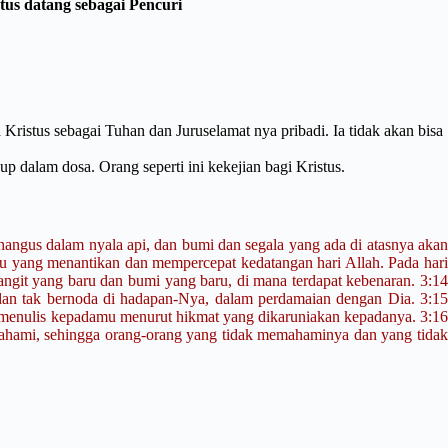
tus datang sebagai Pencuri
ristus sebagai Tuhan dan Juruselamat nya pribadi. Ia tidak akan bisa
p dalam dosa. Orang seperti ini kekejian bagi Kristus.
 hangus dalam nyala api, dan bumi dan segala yang ada di atasnya akan
u yang menantikan dan mempercepat kedatangan hari Allah. Pada har
langit yang baru dan bumi yang baru, di mana terdapat kebenaran. 3:14
 dan tak bernoda di hadapan-Nya, dalam perdamaian dengan Dia. 3:15
lah menulis kepadamu menurut hikmat yang dikaruniakan kepadanya. 3:1
 difahami, sehingga orang-orang yang tidak memahaminya dan yang tidak
.