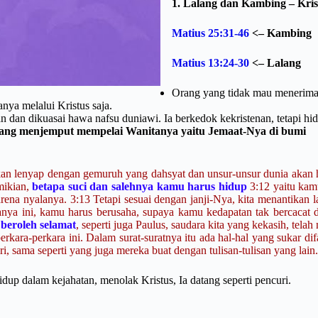
1. Lalang dan Kambing – Kris
Matius 25:31-46
<– Kambing
Matius 13:24-30
<– Lalang
Orang yang tidak mau menerima K
anya melalui Kristus saja.
 dan dikuasai hawa nafsu duniawi. Ia berkedok kekristenan, tetapi hidu
yang menjemput mempelai Wanitanya yaitu Jemaat-Nya di bumi
it akan lenyap dengan gemuruh yang dahsyat dan unsur-unsur dunia akan
emikian,
betapa suci dan salehnya kamu harus hidup
3:12 yaitu kam
arena nyalanya. 3:13 Tetapi sesuai dengan janji-Nya, kita menantikan 
anya ini, kamu harus berusaha, supaya kamu kedapatan tak bercacat
beroleh selamat
, seperti juga Paulus, saudara kita yang kekasih, te
 perkara-perkara ini. Dalam surat-suratnya itu ada hal-hal yang sukar
 sama seperti yang juga mereka buat dengan tulisan-tulisan yang lain
dup dalam kejahatan, menolak Kristus, Ia datang seperti pencuri.