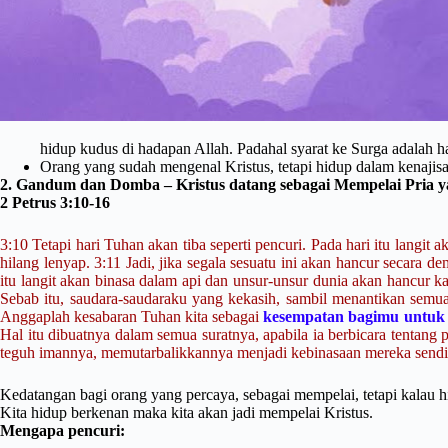
hidup kudus di hadapan Allah. Padahal syarat ke Surga adalah h
Orang yang sudah mengenal Kristus, tetapi hidup dalam kenajisan
2. Gandum dan Domba – Kristus datang sebagai Mempelai Pria 
2 Petrus 3:10-16
3:10 Tetapi hari Tuhan akan tiba seperti pencuri. Pada hari itu lang
hilang lenyap. 3:11 Jadi, jika segala sesuatu ini akan hancur secara d
itu langit akan binasa dalam api dan unsur-unsur dunia akan hancur k
Sebab itu, saudara-saudaraku yang kekasih, sambil menantikan semu
Anggaplah kesabaran Tuhan kita sebagai
kesempatan bagimu untuk 
Hal itu dibuatnya dalam semua suratnya, apabila ia berbicara tentang
teguh imannya, memutarbalikkannya menjadi kebinasaan mereka sendiri,
Kedatangan bagi orang yang percaya, sebagai mempelai, tetapi kalau hi
Kita hidup berkenan maka kita akan jadi mempelai Kristus.
Mengapa pencuri: