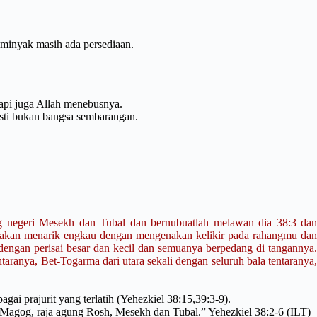
.
, minyak masih ada persediaan.
tapi juga Allah menebusnya.
pasti bukan bangsa sembarangan.
 negeri Mesekh dan Tubal dan bernubuatlah melawan dia 38:3 dan
 akan menarik engkau dengan mengenakan kelikir pada rahangmu dan
engan perisai besar dan kecil dan semuanya berpedang di tangannya.
aranya, Bet-Togarma dari utara sekali dengan seluruh bala tentaranya,
gai prajurit yang terlatih (Yehezkiel 38:15,39:3-9).
Magog, raja agung Rosh, Mesekh dan Tubal.” Yehezkiel 38:2-6 (ILT)