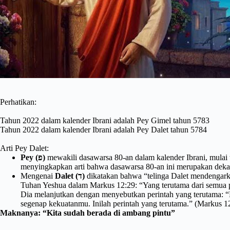
Perhatikan:
Tahun 2022 dalam kalender Ibrani adalah Pey Gimel tahun 5783
Tahun 2022 dalam kalender Ibrani adalah Pey Dalet tahun 5784
Arti Pey Dalet:
mewakili dasawarsa 80-an dalam kalender Ibrani, mulai tahun 5780 hingga tahun 5789. Huruf (פ) berbentuk se
Pey (פ)
menyingkapkan arti bahwa dasawarsa 80-an ini merupakan dekade
Mengenai
Dalet (ד)
dikatakan bahwa “telinga Dalet mendengarkan
Tuhan Yeshua dalam Markus 12:29: “Yang terutama dari semua p
Dia melanjutkan dengan menyebutkan perintah yang terutama:
segenap kekuatanmu. Inilah perintah yang terutama.” (Markus 1
Maknanya: “
Kita sudah berada di ambang pintu”