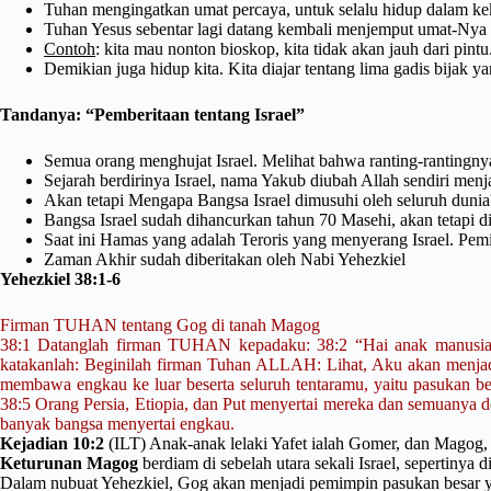
Tuhan mengingatkan umat percaya, untuk selalu hidup dalam kek
Tuhan Yesus sebentar lagi datang kembali menjemput umat-Nya
Contoh
: kita mau nonton bioskop, kita tidak akan jauh dari pin
Demikian juga hidup kita. Kita diajar tentang lima gadis bija
Tandanya: “Pemberitaan tentang Israel”
Semua orang menghujat Israel. Melihat bahwa ranting-rantingn
Sejarah berdirinya Israel, nama Yakub diubah Allah sendiri menj
Akan tetapi Mengapa Bangsa Israel dimusuhi oleh seluruh dunia
Bangsa Israel sudah dihancurkan tahun 70 Masehi, akan tetapi 
Saat ini Hamas yang adalah Teroris yang menyerang Israel. Pemi
Zaman Akhir sudah diberitakan oleh Nabi Yehezkiel
Yehezkiel 38:1-6
Firman TUHAN tentang Gog di tanah Magog
38:1 Datanglah firman TUHAN kepadaku: 38:2 “Hai anak manusia,
katakanlah: Beginilah firman Tuhan ALLAH: Lihat, Aku akan menja
membawa engkau ke luar beserta seluruh tentaramu, yaitu pasukan b
38:5 Orang Persia, Etiopia, dan Put menyertai mereka dan semuanya de
banyak bangsa menyertai engkau.
Kejadian 10:2
(ILT) Anak-anak lelaki Yafet ialah Gomer, dan Magog,
Keturunan Magog
berdiam di sebelah utara sekali Israel, sepertinya
Dalam nubuat Yehezkiel, Gog akan menjadi pemimpin pasukan besar y