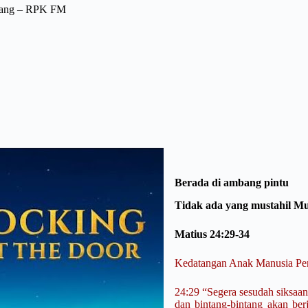
upang – RPK FM
Berada di ambang pintu
Tidak ada yang mustahil Muk
Matius 24:29-34
Kedatangan Anak Manusia Pe
24:29 “Segera sesudah siksaan
dan bintang-bintang akan ber