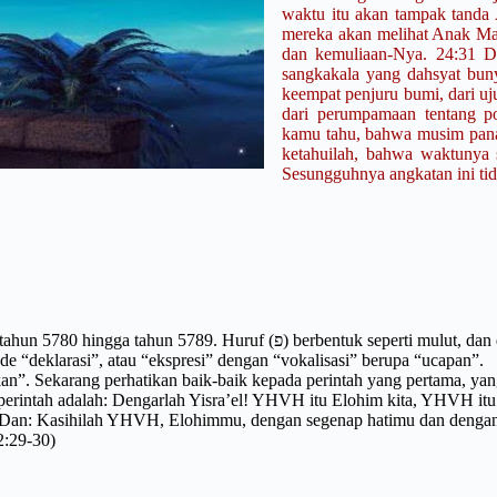
waktu itu akan tampak tanda
mereka akan melihat Anak Man
dan kemuliaan-Nya. 24:31 D
sangkakala yang dahsyat bun
keempat penjuru bumi, dari uju
dari perumpamaan tentang po
kamu tahu, bahwa musim panas
ketahuilah, bahwa waktunya 
Sesungguhnya angkatan ini tida
perti mulut, dan dalam bahasa Ibrani kata פה (Peh), artinya “mulut”, yang
 “deklarasi”, atau “ekspresi” dengan “vokalisasi” berupa “ucapan”.
”. Sekarang perhatikan baik-baik kepada perintah yang pertama, yang 
erintah adalah: Dengarlah Yisra’el! YHVH itu Elohim kita, YHVH itu 
 “Dan: Kasihilah YHVH, Elohimmu, dengan segenap hatimu dan denga
2:29-30)