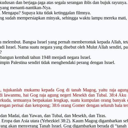
udusan dan berjaga-jaga atas segala serangan iblis dan bujuk rayunya
 yang menanti-nantikan-Nya.
tu. Mengapa? Supaya kita tidak ketinggalan filmnya.
k yang sudah mempersiapkan minyak, sehingga waktu lampu mereka mati
ya melembut. Bangsa Israel yang pernah memberontak kepada Allah, te
adi Israel. Nama suatu negara yang disebut oleh Mulut Allah sendiri, 
?
dibangun kembali tahun 1948 menjadi negara Israel.
mpin Palestina sendiri tidak menghendaki perang dengan Israel.
 tujukanlah mukamu kepada Gog di tanah Magog, yaitu raja agung
di lawanmu, hai Gog raja agung negeri Mesekh dan Tubal. 38:4 Aku
erkuda, semuanya berpakaian lengkap, suatu kumpulan orang banyak d
ngan perisai dan ketopong; 38:6 orang Gomer dengan seluruh bala tent
 dan Madai, dan Yawan, dan Tubal, dan Mesekh, dan Tiras.
 di Eropa dan Asia utara (Yehezkiel 38:2). Kaum Magog digambarkan seba
ang akan menyerang Tanah Israel. Gog digambarkan berada di “tanah 