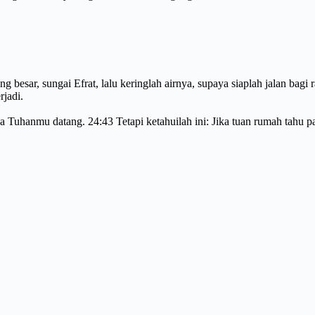
ar, sungai Efrat, lalu keringlah airnya, supaya siaplah jalan bagi ra
rjadi.
na Tuhanmu datang. 24:43 Tetapi ketahuilah ini: Jika tuan rumah tahu 