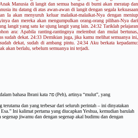
 Anak Manusia di langit dan semua bangsa di bumi akan meratap dan
usia itu datang di atas awan-awan di langit dengan segala kekuasaan
an Ia akan menyuruh keluar malaikat-malaikat-Nya dengan meniup
yinya dan mereka akan mengumpulkan orang-orang pilihan-Nya dari
ng langit yang satu ke ujung langit yang lain. 24:32 Tariklah pelajaran
hon ara: Apabila ranting-rantingnya melembut dan mulai bertunas,
 sudah dekat. 24:33 Demikian juga, jika kamu melihat semuanya ini,
sudah dekat, sudah di ambang pintu. 24:34 Aku berkata kepadamu:
k akan berlalu, sebelum semuanya ini terjadi.
terutama dan yang terbesar dari seluruh perintah – ini dinyatakan
Esa.” Ini kalimat pertama yang diucapkan Yeshua, kemudian barulah
n segenap jiwamu dan dengan segenap akal budimu dan dengan