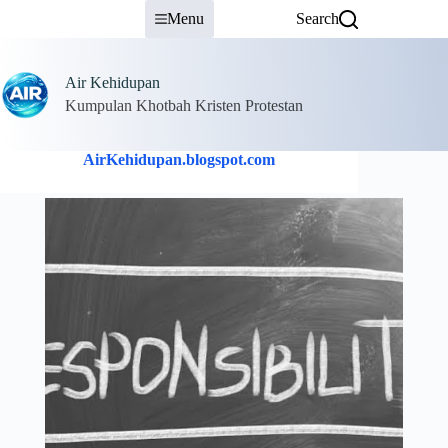
Skip
Menu
Search
to
content
Air Kehidupan
Kumpulan Khotbah Kristen Protestan
AirKehidupan.blogspot.com