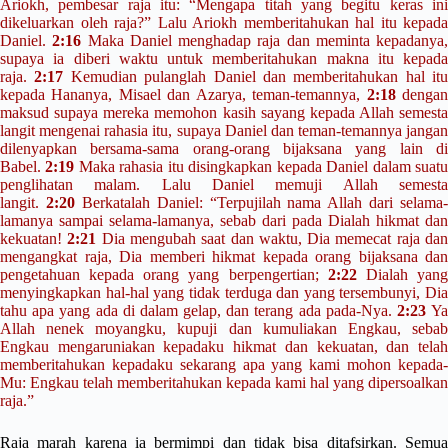
Ariokh, pembesar raja itu: “Mengapa titah yang begitu keras ini
dikeluarkan oleh raja?” Lalu Ariokh memberitahukan hal itu kepada
Daniel.
2:16
Maka Daniel menghadap raja dan meminta kepadanya,
supaya ia diberi waktu untuk memberitahukan makna itu kepada
raja.
2:17
Kemudian pulanglah Daniel dan memberitahukan hal itu
kepada Hananya, Misael dan Azarya, teman-temannya,
2:18
denga
maksud supaya mereka memohon kasih sayang kepada Allah semesta
langit mengenai rahasia itu, supaya Daniel dan teman-temannya jangan
dilenyapkan bersama-sama orang-orang bijaksana yang lain di
Babel.
2:19
Maka rahasia itu disingkapkan kepada Daniel dalam suat
penglihatan malam. Lalu Daniel memuji Allah semesta
langit.
2:20
Berkatalah Daniel: “Terpujilah nama Allah dari selama-
lamanya sampai selama-lamanya, sebab dari pada Dialah hikmat dan
kekuatan!
2:21
Dia mengubah saat dan waktu, Dia memecat raja da
mengangkat raja, Dia memberi hikmat kepada orang bijaksana dan
pengetahuan kepada orang yang berpengertian;
2:22
Dialah yan
menyingkapkan hal-hal yang tidak terduga dan yang tersembunyi, Dia
tahu apa yang ada di dalam gelap, dan terang ada pada-Nya.
2:23
Y
Allah nenek moyangku, kupuji dan kumuliakan Engkau, sebab
Engkau mengaruniakan kepadaku hikmat dan kekuatan, dan telah
memberitahukan kepadaku sekarang apa yang kami mohon kepada-
Mu: Engkau telah memberitahukan kepada kami hal yang dipersoalkan
raja.”
Raja marah karena ia bermimpi dan tidak bisa ditafsirkan. Semua