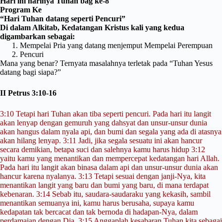
Hari ini harinya Tuhan bag ke-8
Program Ke
“Hari Tuhan datang seperti Pencuri”
Di dalam Alkitab, Kedatangan Kristus kali yang kedua
digambarkan sebagai:
Mempelai Pria yang datang menjemput Mempelai Perempuan
Pencuri
Mana yang benar? Ternyata masalahnya terletak pada “Tuhan Yesus
datang bagi siapa?”
II Petrus 3:10-16
3:10 Tetapi hari Tuhan akan tiba seperti pencuri. Pada hari itu langit
akan lenyap dengan gemuruh yang dahsyat dan unsur-unsur dunia
akan hangus dalam nyala api, dan bumi dan segala yang ada di atasnya
akan hilang lenyap. 3:11 Jadi, jika segala sesuatu ini akan hancur
secara demikian, betapa suci dan salehnya kamu harus hidup 3:12
yaitu kamu yang menantikan dan mempercepat kedatangan hari Allah.
Pada hari itu langit akan binasa dalam api dan unsur-unsur dunia akan
hancur karena nyalanya. 3:13 Tetapi sesuai dengan janji-Nya, kita
menantikan langit yang baru dan bumi yang baru, di mana terdapat
kebenaran. 3:14 Sebab itu, saudara-saudaraku yang kekasih, sambil
menantikan semuanya ini, kamu harus berusaha, supaya kamu
kedapatan tak bercacat dan tak bernoda di hadapan-Nya, dalam
perdamaian dengan Dia. 3:15 Anggaplah kesabaran Tuhan kita sebagai