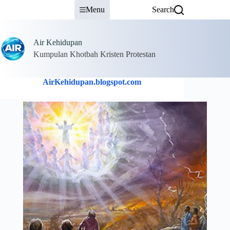
Skip
Menu
Search
to
content
Air Kehidupan
Kumpulan Khotbah Kristen Protestan
AirKehidupan.blogspot.com