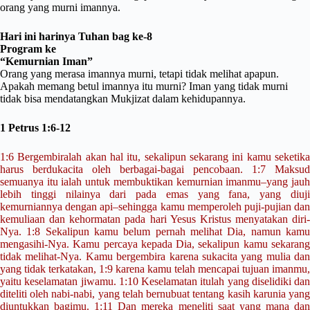
orang yang murni imannya.
Hari ini harinya Tuhan bag ke-8
Program ke
“Kemurnian Iman”
Orang yang merasa imannya murni, tetapi tidak melihat apapun.
Apakah memang betul imannya itu murni? Iman yang tidak murni
tidak bisa mendatangkan Mukjizat dalam kehidupannya.
1 Petrus 1:6-12
1:6 Bergembiralah akan hal itu, sekalipun sekarang ini kamu seketika
harus berdukacita oleh berbagai-bagai pencobaan. 1:7 Maksud
semuanya itu ialah untuk membuktikan kemurnian imanmu–yang jauh
lebih tinggi nilainya dari pada emas yang fana, yang diuji
kemurniannya dengan api–sehingga kamu memperoleh puji-pujian dan
kemuliaan dan kehormatan pada hari Yesus Kristus menyatakan diri-
Nya. 1:8 Sekalipun kamu belum pernah melihat Dia, namun kamu
mengasihi-Nya. Kamu percaya kepada Dia, sekalipun kamu sekarang
tidak melihat-Nya. Kamu bergembira karena sukacita yang mulia dan
yang tidak terkatakan, 1:9 karena kamu telah mencapai tujuan imanmu,
yaitu keselamatan jiwamu. 1:10 Keselamatan itulah yang diselidiki dan
diteliti oleh nabi-nabi, yang telah bernubuat tentang kasih karunia yang
diuntukkan bagimu. 1:11 Dan mereka meneliti saat yang mana dan