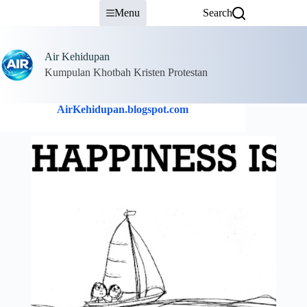
Skip
Menu
Search
to
content
Air Kehidupan
Kumpulan Khotbah Kristen Protestan
AirKehidupan.blogspot.com