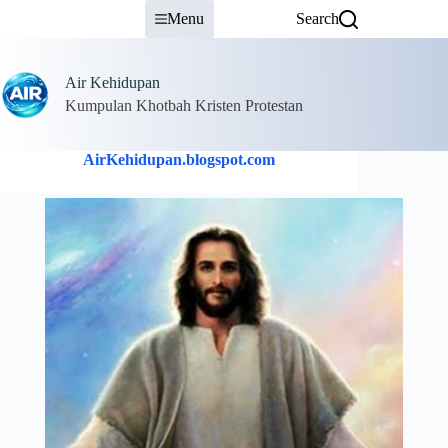
Skip
Menu
Search
to
content
Air Kehidupan
Kumpulan Khotbah Kristen Protestan
AirKehidupan.blogspot.com