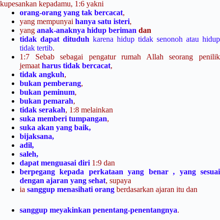
kupesankan kepadamu, 1:6 yakni
orang-orang yang tak bercacat
,
yang mempunyai
hanya satu isteri
,
yang
anak-anaknya hidup beriman
dan
tidak dapat dituduh
karena hidup tidak senonoh atau hidup
tidak tertib
.
1:7 Sebab sebagai pengatur rumah Allah seorang penilik
jemaat
harus tidak bercacat
,
tidak angkuh
,
bukan pemberang
,
bukan peminum
,
bukan pemarah
,
tidak serakah
, 1:8 melainkan
suka memberi tumpangan
,
suka akan yang baik,
bijaksana,
adil,
saleh,
dapat menguasai diri
1:9 dan
berpegang kepada perkataan yang benar , yang sesuai
dengan ajaran yang sehat
, supaya
ia
sanggup menasihati orang
berdasarkan ajaran itu dan
sanggup meyakinkan penentang-penentangnya
.