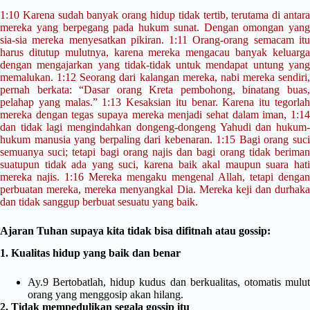
1:10 Karena sudah banyak orang hidup tidak tertib, terutama di antara
mereka yang berpegang pada hukum sunat. Dengan omongan yang
sia-sia mereka menyesatkan pikiran. 1:11 Orang-orang semacam itu
harus ditutup mulutnya, karena mereka mengacau banyak keluarga
dengan mengajarkan yang tidak-tidak untuk mendapat untung yang
memalukan. 1:12 Seorang dari kalangan mereka, nabi mereka sendiri,
pernah berkata: “Dasar orang Kreta pembohong, binatang buas,
pelahap yang malas.” 1:13 Kesaksian itu benar. Karena itu tegorlah
mereka dengan tegas supaya mereka menjadi sehat dalam iman, 1:14
dan tidak lagi mengindahkan dongeng-dongeng Yahudi dan hukum-
hukum manusia yang berpaling dari kebenaran. 1:15 Bagi orang suci
semuanya suci; tetapi bagi orang najis dan bagi orang tidak beriman
suatupun tidak ada yang suci, karena baik akal maupun suara hati
mereka najis. 1:16 Mereka mengaku mengenal Allah, tetapi dengan
perbuatan mereka, mereka menyangkal Dia. Mereka keji dan durhaka
dan tidak sanggup berbuat sesuatu yang baik.
Ajaran Tuhan supaya kita tidak bisa difitnah atau gossip:
1. Kualitas hidup yang baik dan benar
Ay.9 Bertobatlah, hidup kudus dan berkualitas, otomatis mulut
orang yang menggosip akan hilang.
2. Tidak mempedulikan segala gossip itu