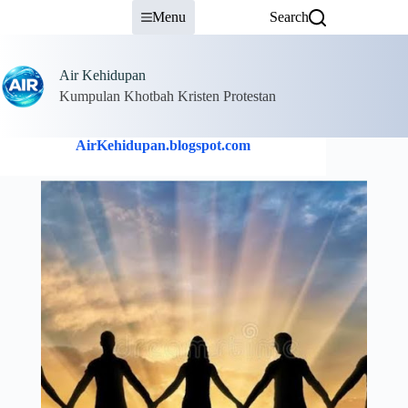
Skip
Menu
Search
to
content
Air Kehidupan
Kumpulan Khotbah Kristen Protestan
AirKehidupan.blogspot.com