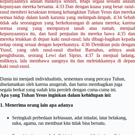
kepunyaannya adalah miliknya sendiri, tetapi segala sesuatu adalah
kepunyaan mereka bersama.
4:33
Dan dengan kuasa yang besar rasul
rasul memberi kesaksian tentang kebangkitan Tuhan Yesus dan mereka
semua hidup dalam kasih karunia yang melimpah-limpah.
4:34
Sebab
tidak ada seorangpun yang berkekurangan di antara mereka; karena
semua orang yang mempunyai tanah atau rumah, menjual
kepunyaannya itu, dan hasil penjualan itu mereka bawa
4:35
da
mereka letakkan di depan kaki rasul-rasul; lalu dibagi-bagikan kepada
setiap orang sesuai dengan keperluannya.
4:36
Demikian pula dengan
Yusuf, yang oleh rasul-rasul disebut Barnabas, artinya anak
penghiburan, seorang Lewi dari Siprus.
4:37
Ia menjual ladang,
miliknya, lalu membawa uangnya itu dan meletakkannya di depan
kaki rasul-rasul.
Dunia ini menjadi individualistis, sementara orang percaya Tuhan,
diselamatkan oleh karena anugerah, dan harus membagikan juga
segala berkat yang sudah kita peroleh dengan cuma-cuma ini.
Apa yang Tuhan Yesus inginkan dalam kehidupan ini:
1. Menerima orang lain apa adanya
Seringkali perbedaan kebiasaan, adat istiadat, latar belakang,
suku, agama, ras membuat kita tidak bisa bersatu.