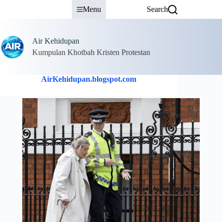
Skip
Menu
Search
to
content
Air Kehidupan
Kumpulan Khotbah Kristen Protestan
AirKehidupan.blogspot.com