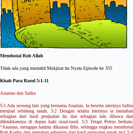
Mendustai Roh Allah
Tidak ada yang mustahil Mukjizat itu Nyata Episode ke 355
Kisah Para Rasul 5:1-11
Ananias dan Safira
5:1 Ada seorang lain yang bernama Ananias. Ia beserta isterinya Safira
menjual sebidang tanah. 5:2 Dengan setahu isterinya ia menahan
sebagian dari hasil penjualan itu dan sebagian lain dibawa dan
diletakkannya di depan kaki rasul-rasul. 5:3 Tetapi Petrus berkata:
“Ananias, mengapa hatimu dikuasai Iblis, sehingga engkau mendustai
Roh Kudus dan menahan sebagian dari hasil penjualan tanah itu? 5:4