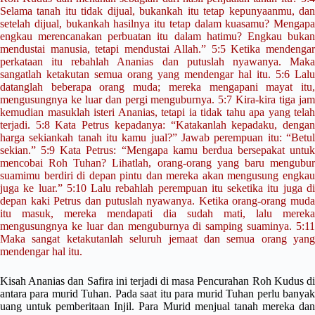
Selama tanah itu tidak dijual, bukankah itu tetap kepunyaanmu, dan
setelah dijual, bukankah hasilnya itu tetap dalam kuasamu? Mengapa
engkau merencanakan perbuatan itu dalam hatimu? Engkau bukan
mendustai manusia, tetapi mendustai Allah.” 5:5 Ketika mendengar
perkataan itu rebahlah Ananias dan putuslah nyawanya. Maka
sangatlah ketakutan semua orang yang mendengar hal itu. 5:6 Lalu
datanglah beberapa orang muda; mereka mengapani mayat itu,
mengusungnya ke luar dan pergi menguburnya. 5:7 Kira-kira tiga jam
kemudian masuklah isteri Ananias, tetapi ia tidak tahu apa yang telah
terjadi. 5:8 Kata Petrus kepadanya: “Katakanlah kepadaku, dengan
harga sekiankah tanah itu kamu jual?” Jawab perempuan itu: “Betul
sekian.” 5:9 Kata Petrus: “Mengapa kamu berdua bersepakat untuk
mencobai Roh Tuhan? Lihatlah, orang-orang yang baru mengubur
suamimu berdiri di depan pintu dan mereka akan mengusung engkau
juga ke luar.” 5:10 Lalu rebahlah perempuan itu seketika itu juga di
depan kaki Petrus dan putuslah nyawanya. Ketika orang-orang muda
itu masuk, mereka mendapati dia sudah mati, lalu mereka
mengusungnya ke luar dan menguburnya di samping suaminya. 5:11
Maka sangat ketakutanlah seluruh jemaat dan semua orang yang
mendengar hal itu.
Kisah Ananias dan Safira ini terjadi di masa Pencurahan Roh Kudus di
antara para murid Tuhan. Pada saat itu para murid Tuhan perlu banyak
uang untuk pemberitaan Injil. Para Murid menjual tanah mereka dan