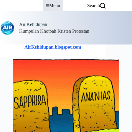
Skip
Menu
Search
to
content
Air Kehidupan
Kumpulan Khotbah Kristen Protestan
AirKehidupan.blogspot.com