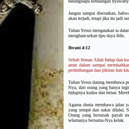
barangsiapa kehilangan nyawany
Jangan sampai disesatkan, bahwa 
akan terjadi, tetapi jika itu jadi
Tuhan Yesus mengatakan ia dat
menghancurkan tipu daya iblis.
Ibrani 4:12
Sebab firman Allah hidup dan ku
amat dalam sampai memisahkan
pertimbangan dan pikiran hati kit
Tuhan Yesus datang membawa pem
Nya, dari orang yang hanya ing
hidupnya kudus dan benar. Mere
Agama dunia membawa jalan yan
yang sempit dan sukar dilalui
Orang yang bersusah payah me
selamanya bersama-Nya kelak.