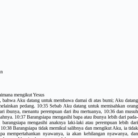
an
imana mengikut Yesus
 bahwa Aku datang untuk membawa damai di atas bumi; Aku datan
elainkan pedang.
10:35
Sebab Aku datang untuk memisahkan oran
ari ibunya, menantu perempuan dari ibu mertuanya,
10:36
dan musu
mahnya.
10:37
Barangsiapa mengasihi bapa atau ibunya lebih dari pada
 barangsiapa mengasihi anaknya laki-laki atau perempuan lebih dari
10:38
Barangsiapa tidak memikul salibnya dan mengikut Aku, ia tida
apa mempertahankan nyawanya, ia akan kehilangan nyawanya, da