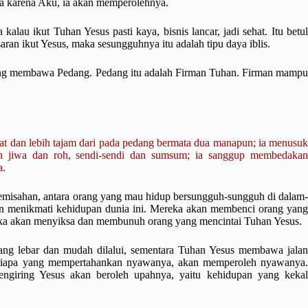
a karena Aku, ia akan memperolehnya.
kalau ikut Tuhan Yesus pasti kaya, bisnis lancar, jadi sehat. Itu betul
 sasaran ikut Yesus, maka sesungguhnya itu adalah tipu daya iblis.
ang membawa Pedang. Pedang itu adalah Firman Tuhan. Firman mampu
at dan lebih tajam dari pada pedang bermata dua manapun; ia menusuk
 jiwa dan roh, sendi-sendi dan sumsum; ia sanggup membedakan
a.
isahan, antara orang yang mau hidup bersungguh-sungguh di dalam-
in menikmati kehidupan dunia ini. Mereka akan membenci orang yang
ka akan menyiksa dan membunuh orang yang mencintai Tuhan Yesus.
g lebar dan mudah dilalui, sementara Tuhan Yesus membawa jalan
. Siapa yang mempertahankan nyawanya, akan memperoleh nyawanya.
ngiring Yesus akan beroleh upahnya, yaitu kehidupan yang kekal