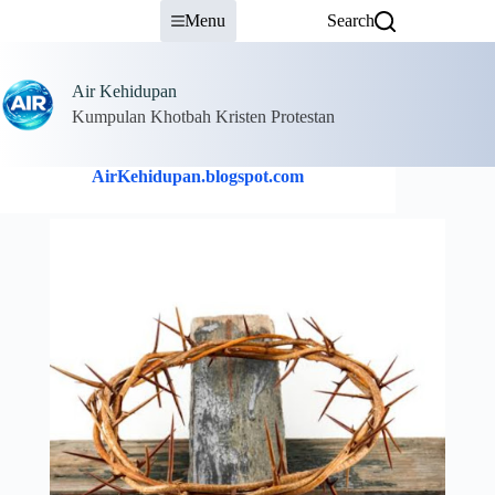
Skip
Menu
Search
to
content
Air Kehidupan
Kumpulan Khotbah Kristen Protestan
AirKehidupan.blogspot.com