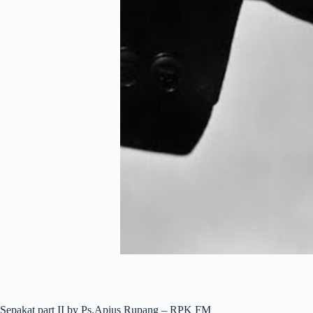
Sepakat part II by Ps.Apius Rupang – RPK FM