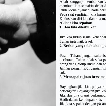
Allah sanggup memberikan ap
membuat kita semakin dekat de
jatuh. Zona nyaman, harta berl
Pada saat sendirian, kita har
Kudus kan diri kita dan kita m
Akibat kita sepakat:
1. Doa kita dikabulkan
Jika kita hidup sesuai kehenda
Tuhan juga naik level.
2. Berkat yang tidak akan p
Pesan Tuhan: jangan suka ber
keributan. Tuhan tidak suka p
orang yang hidup rukun dan se
Jangan pernah ribut dengan me
suka.
3. Mencapai tujuan bersama
Bayangkan jika kita punya ru
bertengkar. Bayangkan jika ki
Jika dua tiga orang berkumpu
Hadir dalam kehidupan kita.
Jika kita sepakat dengan pasa