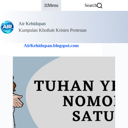
Skip
Menu
Search
to
content
Air Kehidupan
Kumpulan Khotbah Kristen Protestan
AirKehidupan.blogspot.com