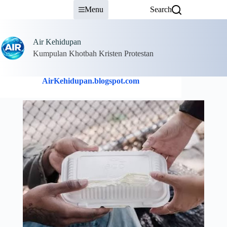
Skip
Menu
Search
to
content
Air Kehidupan
Kumpulan Khotbah Kristen Protestan
AirKehidupan.blogspot.com