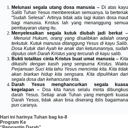
Melunasi segala utang dosa manusia –
Di atas kayu
Salib Tuhan Yesus membereskan semuanya. Ia berteriak
“Sudah Selesai”. Artinya tidak ada lagi ikatan dosa maut
bagi manusia. Kristus lah yang menanggung semua
pembayaran utang itu.
Menyelesaikan segala kutuk diubah jadi berkat –
Menurut Hukum, orang yang disalibkan adalah orang
terkutuk. Kutuk manusia ditanggung Yesus di kayu Salib.
Dosa Kutuk dari Ayah ke anak dan keturunannya, sudah
diputus oleh Darah Kristus yang tercurah di kayu salib.
Bukti totalitas cinta Kristus buat umat manusia –
Kita
dikasihi dengan kasih yang sempurna Kristus.
Waktu
Perjamuan Suci kita tahu Yesus mencintai kita. Kita tidak
akan biarkan hidup kita sengsara. Kita dipulihkan dari
segala dosa dan kehancuran kita.
Darah Yesus menghancurkan segala kuasa
kegelapan –
Doa kita harus selalu minta dibungku
darah Yesus. Setiap anak Tuhan yang mengerti kuasa
Darah Yesus, tidak akan bisa diserang iblis bagaimana
pun caranya.
Hari ini harinya Tuhan bag ke-8
Program Ke
“Pengantin Darah”