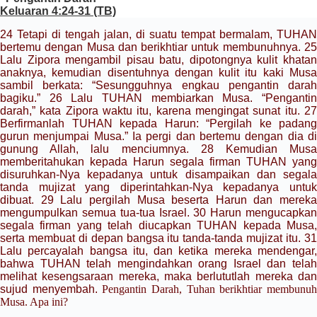
Keluaran 4:24-31 (TB)
24 Tetapi di tengah jalan, di suatu tempat bermalam, TUHAN
bertemu dengan Musa dan berikhtiar untuk membunuhnya.
25
Lalu Zipora mengambil pisau batu, dipotongnya kulit khatan
anaknya, kemudian disentuhnya dengan kulit itu kaki Musa
sambil berkata: “Sesungguhnya engkau pengantin darah
bagiku.”
26 Lalu TUHAN membiarkan Musa. “Penganti
darah,” kata Zipora waktu itu, karena mengingat sunat itu.
27
Berfirmanlah TUHAN kepada Harun: “Pergilah ke padang
gurun menjumpai Musa.” Ia pergi dan bertemu dengan dia di
gunung Allah, lalu menciumnya.
28 Kemudian Mus
memberitahukan kepada Harun segala firman TUHAN yang
disuruhkan-Nya kepadanya untuk disampaikan dan segala
tanda mujizat yang diperintahkan-Nya kepadanya untuk
dibuat.
29 Lalu pergilah Musa beserta Harun dan mereka
mengumpulkan semua tua-tua Israel.
30 Harun mengucapka
segala firman yang telah diucapkan TUHAN kepada Musa,
serta membuat di depan bangsa itu tanda-tanda mujizat itu.
31
Lalu percayalah bangsa itu, dan ketika mereka mendengar,
bahwa TUHAN telah mengindahkan orang Israel dan telah
melihat kesengsaraan mereka, maka berlututlah mereka dan
sujud menyembah.
Pengantin Darah, Tuhan berikhtiar membunu
Musa. Apa ini?