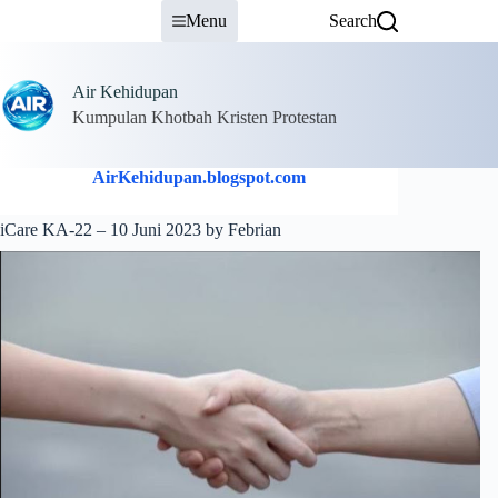
Skip
Menu
Search
to
content
Air Kehidupan
Kumpulan Khotbah Kristen Protestan
AirKehidupan.blogspot.com
iCare KA-22 – 10 Juni 2023 by Febrian