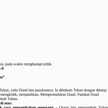
si, pada waktu menghadapi kritik.
e-8
an”
uhan, yaitu Daud dan pasukannya. Ia dihukum Tuhan dengan ditutup
 mengkritik, menjatuhkan, Mempermalukan Daud. Padahal Daud
mbah Tuhan.
di atas:
tik cara penyembahan seseorang –
Orang lain menyembah Tuha