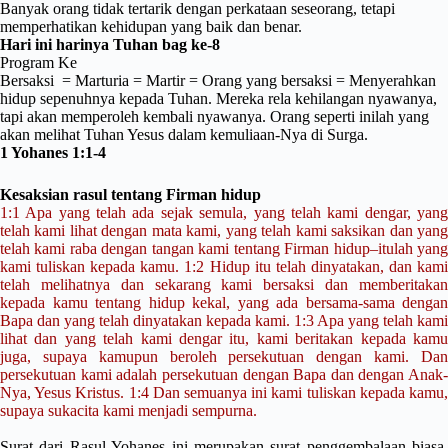
Banyak orang tidak tertarik dengan perkataan seseorang, tetapi
memperhatikan kehidupan yang baik dan benar.
Hari ini harinya Tuhan bag ke-8
Program Ke
Bersaksi = Marturia = Martir = Orang yang bersaksi = Menyerahkan
hidup sepenuhnya kepada Tuhan. Mereka rela kehilangan nyawanya,
tapi akan memperoleh kembali nyawanya. Orang seperti inilah yang
akan melihat Tuhan Yesus dalam kemuliaan-Nya di Surga.
1 Yohanes 1:1-4
Kesaksian rasul tentang Firman hidup
1:1 Apa yang telah ada sejak semula, yang telah kami dengar, yang
telah kami lihat dengan mata kami, yang telah kami saksikan dan yang
telah kami raba dengan tangan kami tentang Firman hidup–itulah yang
kami tuliskan kepada kamu. 1:2 Hidup itu telah dinyatakan, dan kami
telah melihatnya dan sekarang kami bersaksi dan memberitakan
kepada kamu tentang hidup kekal, yang ada bersama-sama dengan
Bapa dan yang telah dinyatakan kepada kami. 1:3 Apa yang telah kami
lihat dan yang telah kami dengar itu, kami beritakan kepada kamu
juga, supaya kamupun beroleh persekutuan dengan kami. Dan
persekutuan kami adalah persekutuan dengan Bapa dan dengan Anak-
Nya, Yesus Kristus. 1:4 Dan semuanya ini kami tuliskan kepada kamu,
supaya sukacita kami menjadi sempurna.
Surat dari Rasul Yohanes ini merupakan surat penggembalaan biasa,