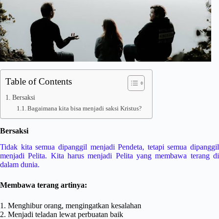
Table of Contents
Bersaksi
Bagaimana kita bisa menjadi saksi Kristus?
Bersaksi
Tidak kita semua dipanggil menjadi Pendeta, tetapi semua dipanggil
menjadi Pelita. Kita harus menjadi Pelita yang membawa terang di
dalam dunia.
Membawa terang artinya:
1. Menghibur orang, mengingatkan kesalahan
2. Menjadi teladan lewat perbuatan baik