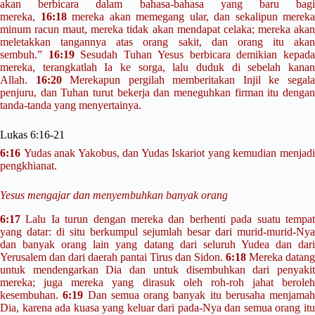
akan berbicara dalam bahasa-bahasa yang baru bagi
mereka,
16:18
mereka akan memegang ular, dan sekalipun mereka
minum racun maut, mereka tidak akan mendapat celaka; mereka akan
meletakkan tangannya atas orang sakit, dan orang itu akan
sembuh.”
16:19
Sesudah Tuhan Yesus berbicara demikian kepad
mereka, terangkatlah Ia ke sorga,
lalu duduk di sebelah kana
Allah.
16:20
Merekapun pergilah memberitakan Injil ke segal
penjuru, dan Tuhan turut bekerja dan meneguhkan firman itu dengan
tanda-tanda yang menyertainya.
Lukas 6:16-21
6:16
Yudas anak Yakobus, dan Yudas Iskariot yang kemudian menjadi
pengkhianat.
Yesus mengajar dan menyembuhkan banyak orang
6:17
Lalu Ia turun dengan mereka dan berhenti pada suatu tempat
yang datar: di situ berkumpul sejumlah besar dari murid-murid-Nya
dan banyak orang lain yang datang dari seluruh Yudea dan dari
Yerusalem dan dari daerah pantai Tirus dan Sidon.
6:18
Mereka datang
untuk mendengarkan Dia dan untuk disembuhkan dari penyakit
mereka; juga mereka yang dirasuk oleh roh-roh jahat beroleh
kesembuhan.
6:19
Dan semua orang banyak itu berusaha menjamah
Dia, karena ada kuasa yang keluar dari pada-Nya dan semua orang itu