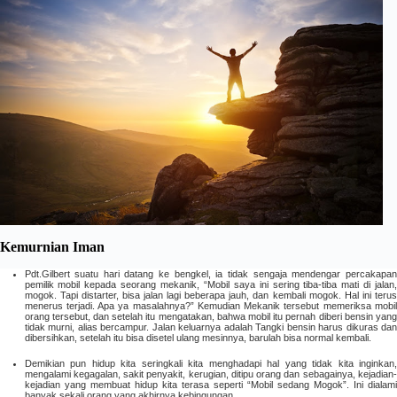
Kemurnian Iman
Pdt.Gilbert suatu hari datang ke bengkel, ia tidak sengaja mendengar percakapan
pemilik mobil kepada seorang mekanik, “Mobil saya ini sering tiba-tiba mati di jalan,
mogok. Tapi distarter, bisa jalan lagi beberapa jauh, dan kembali mogok. Hal ini terus
menerus terjadi. Apa ya masalahnya?” Kemudian Mekanik tersebut memeriksa mobil
orang tersebut, dan setelah itu mengatakan, bahwa mobil itu pernah diberi bensin yang
tidak murni, alias bercampur. Jalan keluarnya adalah Tangki bensin harus dikuras dan
dibersihkan, setelah itu bisa disetel ulang mesinnya, barulah bisa normal kembali.
Demikian pun hidup kita seringkali kita menghadapi hal yang tidak kita inginkan,
mengalami kegagalan, sakit penyakit, kerugian, ditipu orang dan sebagainya, kejadian-
kejadian yang membuat hidup kita terasa seperti “Mobil sedang Mogok”. Ini dialami
banyak sekali orang yang akhirnya kebingungan.