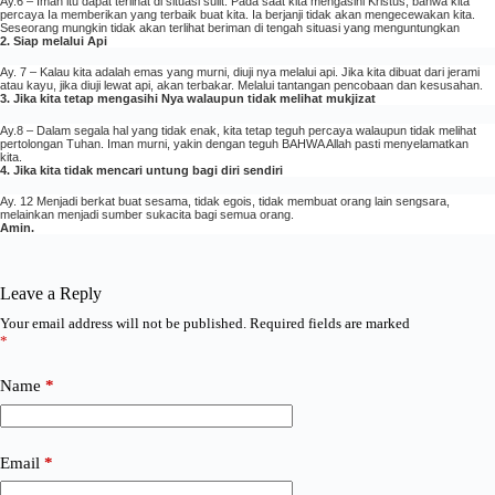
Ay.6 – Iman itu dapat terlihat di situasi sulit. Pada saat kita mengasihi Kristus, bahwa kita
percaya Ia memberikan yang terbaik buat kita. Ia berjanji tidak akan mengecewakan kita.
Seseorang mungkin tidak akan terlihat beriman di tengah situasi yang menguntungkan
2. Siap melalui Api
Ay. 7 – Kalau kita adalah emas yang murni, diuji nya melalui api. Jika kita dibuat dari jerami
atau kayu, jika diuji lewat api, akan terbakar. Melalui tantangan pencobaan dan kesusahan.
3. Jika kita tetap mengasihi Nya walaupun tidak melihat mukjizat
Ay.8 – Dalam segala hal yang tidak enak, kita tetap teguh percaya walaupun tidak melihat
pertolongan Tuhan. Iman murni, yakin dengan teguh BAHWA Allah pasti menyelamatkan
kita.
4. Jika kita tidak mencari untung bagi diri sendiri
Ay. 12 Menjadi berkat buat sesama, tidak egois, tidak membuat orang lain sengsara,
melainkan menjadi sumber sukacita bagi semua orang.
Amin.
Leave a Reply
Your email address will not be published.
Required fields are marked
*
Name
*
Email
*