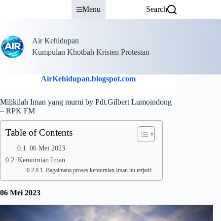
Skip
Menu
Search
to
content
Air Kehidupan
Kumpulan Khotbah Kristen Protestan
AirKehidupan.blogspot.com
Milikilah Iman yang murni by Pdt.Gilbert Lumoindong
– RPK FM
Table of Contents
06 Mei 2023
Kemurnian Iman
Bagaimana proses kemurnian Iman itu terjadi:
06 Mei 2023