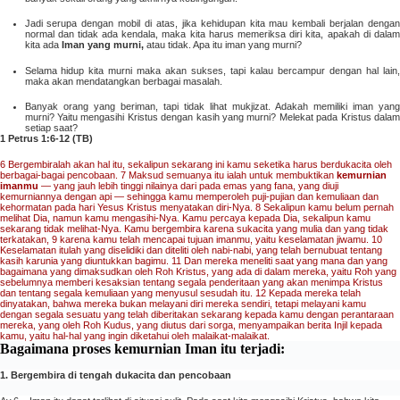
Jadi serupa dengan mobil di atas, jika kehidupan kita mau kembali berjalan dengan
normal dan tidak ada kendala, maka kita harus memeriksa diri kita, apakah di dalam
kita ada
Iman yang murni,
atau tidak. Apa itu iman yang murni?
Selama hidup kita murni maka akan sukses, tapi kalau bercampur dengan hal lain,
maka akan mendatangkan berbagai masalah.
Banyak orang yang beriman, tapi tidak lihat mukjizat. Adakah memiliki iman yang
murni? Yaitu mengasihi Kristus dengan kasih yang murni? Melekat pada Kristus dalam
setiap saat?
1 Petrus 1:6-12 (TB)
6 Bergembiralah akan hal itu, sekalipun sekarang ini kamu seketika harus berdukacita oleh
berbagai-bagai pencobaan.
7 Maksud semuanya itu ialah untuk membuktikan
kemurnian
imanmu
— yang jauh lebih tinggi nilainya dari pada emas yang fana, yang diuji
kemurniannya dengan api — sehingga kamu memperoleh puji-pujian dan kemuliaan dan
kehormatan pada hari Yesus Kristus menyatakan diri-Nya.
8 Sekalipun kamu belum pernah
melihat Dia, namun kamu mengasihi-Nya. Kamu percaya kepada Dia, sekalipun kamu
sekarang tidak melihat-Nya. Kamu bergembira karena sukacita yang mulia dan yang tidak
terkatakan,
9 karena kamu telah mencapai tujuan imanmu, yaitu keselamatan jiwamu.
10
Keselamatan itulah yang diselidiki dan diteliti oleh nabi-nabi, yang telah bernubuat tentang
kasih karunia yang diuntukkan bagimu.
11 Dan mereka meneliti saat yang mana dan yang
bagaimana yang dimaksudkan oleh Roh Kristus, yang ada di dalam mereka, yaitu Roh yang
sebelumnya memberi kesaksian tentang segala penderitaan yang akan menimpa Kristus
dan tentang segala kemuliaan yang menyusul sesudah itu.
12 Kepada mereka telah
dinyatakan, bahwa mereka bukan melayani diri mereka sendiri, tetapi melayani kamu
dengan segala sesuatu yang telah diberitakan sekarang kepada kamu dengan perantaraan
mereka, yang oleh Roh Kudus, yang diutus dari sorga, menyampaikan berita Injil kepada
kamu, yaitu hal-hal yang ingin diketahui oleh malaikat-malaikat.
Bagaimana proses kemurnian Iman itu terjadi:
1. Bergembira di tengah dukacita dan pencobaan