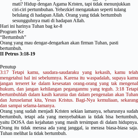
mati? Hidup dengan Agama Kristen, tapi tidak menunjukkan
ciri-ciri pertumbuhan. Yehezkiel mengatakan seperti tulang
belulang di hadapan Allah. Orang yang tidak bertumbuh
sesungguhnya mati di hadapan Allah.
Hari ini harinya Tuhan bag ke-8
Program Ke
“Bertumbuh”
Orang yang mau dengar-dengarkan akan firman Tuhan, pasti
bertumbuh.
II Petrus 3:18-19
Penutup
3:17 Tetapi kamu, saudara-saudaraku yang kekasih, kamu telah
mengetahui hal ini sebelumnya. Karena itu waspadalah, supaya kamu
jangan terseret ke dalam kesesatan orang-orang yang tak mengenal
hukum, dan jangan kehilangan peganganmu yang teguh. 3:18 Tetapi
bertumbuhlah dalam kasih karunia dan dalam pengenalan akan Tuhan
dan Juruselamat kita, Yesus Kristus. Bagi-Nya kemuliaan, sekarang
dan sampai selama-lamanya.
Orang yang sudah menjadi Kristen sekian lamanya, seharusnya sudah
bertumbuh, tetapi ada yang menyebabkan ia tidak bisa bertumbuh,
yaitu DOSA dan kejahatan yang masih tersimpan di dalam hidupnya.
Orang itu tidak merasa ada yang janggal, ia merasa biasa-biasa saja.
Tuhan melihat Ia tidak bertumbuh.