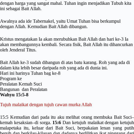
dengan harga yang sangat mahal. Tuhan ingin menjadikan Tubuh kita
ini sebagai Bait Allah.
Awalnya ada ide Tabernakel, yaitu Umat Tuhan bisa berkumpul
dengan Allah. Kemudian Bait Allah dibangun.
Kristus mengatakan Ia akan merubuhkan Bait Allah dan hari ke-3 Ia
akan membangunnya kembali. Secara fisik, Bait Allah itu dihancurkan
oleh Jenderal Titus.
Bait Allah ke-3 sudah dibangun di atas batu karang. Roh yang ada di
dalam kita lebih besar daripada roh yang ada di dunia ini.
Hari ini harinya Tuhan bag ke-8
Program ke
Peralatan Kemah Suci
Bangunan dan Peralatan
Wahyu 15:5-8
Tujuh malaikat dengan tujuh cawan murka Allah
15:5
Kemudian dari pada itu aku melihat orang membuka
Bait Suci–
kemah kesaksian–di sorga.
15:6
Dan ketujuh malaikat dengan ketujuh
malapetaka itu, keluar dari Bait Suci, berpakaian lenan yang putih
bersih dan berkilau-kilauan dan dadanya berlilitkan ikat pinggang dari