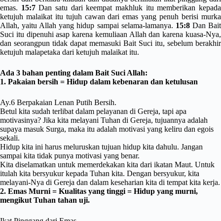
emas.
15:7
Dan satu dari keempat makhluk itu memberikan kepad
ketujuh malaikat itu tujuh cawan dari emas yang penuh berisi murka
Allah, yaitu Allah yang hidup sampai selama-lamanya.
15:8
Dan Bai
Suci itu dipenuhi asap karena kemuliaan Allah dan karena kuasa-Nya,
dan seorangpun tidak dapat memasuki Bait Suci itu, sebelum berakhir
ketujuh malapetaka dari ketujuh malaikat itu.
Ada 3 bahan penting dalam Bait Suci Allah:
1. Pakaian bersih = Hidup dalam kebenaran dan ketulusan
Ay.6 Berpakaian Lenan Putih Bersih.
Betul kita sudah terlibat dalam pelayanan di Gereja, tapi apa
motivasinya? Jika kita melayani Tuhan di Gereja, tujuannya adalah
supaya masuk Surga, maka itu adalah motivasi yang keliru dan egois
sekali.
Hidup kita ini harus meluruskan tujuan hidup kita dahulu. Jangan
sampai kita tidak punya motivasi yang benar.
Kita diselamatkan untuk memerdekakan kita dari ikatan Maut. Untuk
itulah kita bersyukur kepada Tuhan kita. Dengan bersyukur, kita
melayani-Nya di Gereja dan dalam keseharian kita di tempat kita kerja.
2. Emas Murni = Kualitas yang tinggi = Hidup yang murni,
mengikut Tuhan tahan uji.
Ikat Pinggang dari Emas.