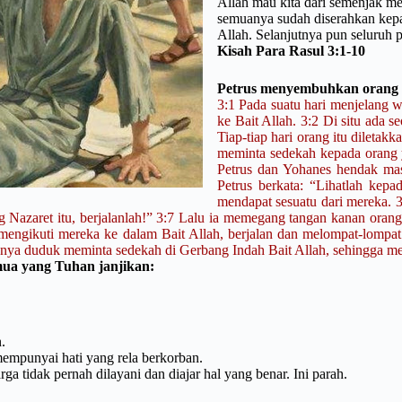
Allah mau kita dari semenjak me
semuanya sudah diserahkan kepa
Allah. Selanjutnya pun seluruh 
Kisah Para Rasul 3:1-10
Petrus menyembuhkan orang
3:1 Pada suatu hari menjelang w
ke Bait Allah. 3:2 Di situ ada s
Tiap-tiap hari orang itu dileta
meminta sedekah kepada orang y
Petrus dan Yohanes hendak mas
Petrus berkata: “Lihatlah kep
mendapat sesuatu dari mereka. 3
azaret itu, berjalanlah!” 3:7 Lalu ia memegang tangan kanan orang i
n mengikuti mereka ke dalam Bait Allah, berjalan dan melompat-lompat 
anya duduk meminta sedekah di Gerbang Indah Bait Allah, sehingga mer
mua yang Tuhan janjikan:
.
 mempunyai hati yang rela berkorban.
a tidak pernah dilayani dan diajar hal yang benar. Ini parah.