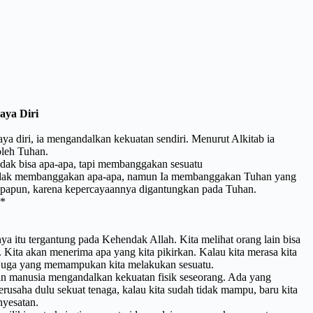
aya Diri
aya diri, ia mengandalkan kekuatan sendiri. Menurut Alkitab ia
oleh Tuhan.
dak bisa apa-apa, tapi membanggakan sesuatu
tidak membanggakan apa-apa, namun Ia membanggakan Tuhan yang
t apapun, karena kepercayaannya digantungkan pada Tuhan.
 *
a itu tergantung pada Kehendak Allah. Kita melihat orang lain bisa
sa. Kita akan menerima apa yang kita pikirkan. Kalau kita merasa kita
 juga yang memampukan kita melakukan sesuatu.
n manusia mengandalkan kekuatan fisik seseorang. Ada yang
rusaha dulu sekuat tenaga, kalau kita sudah tidak mampu, baru kita
nyesatan.