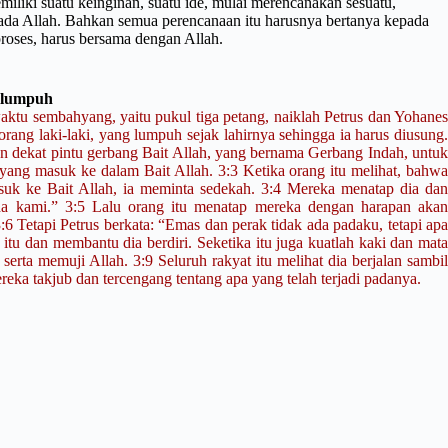
miliki suatu keinginan, suatu ide, mulai merencanakan sesuatu,
da Allah. Bahkan semua perencanaan itu harusnya bertanya kepada
proses, harus bersama dengan Allah.
 lumpuh
aktu sembahyang, yaitu pukul tiga petang, naiklah Petrus dan Yohanes
eorang laki-laki, yang lumpuh sejak lahirnya sehingga ia harus diusung.
kkan dekat pintu gerbang Bait Allah, yang bernama Gerbang Indah, untuk
ang masuk ke dalam Bait Allah. 3:3 Ketika orang itu melihat, bahwa
uk ke Bait Allah, ia meminta sedekah. 3:4 Mereka menatap dia dan
ada kami.” 3:5 Lalu orang itu menatap mereka dengan harapan akan
:6 Tetapi Petrus berkata: “Emas dan perak tidak ada padaku, tetapi apa
tu dan membantu dia berdiri. Seketika itu juga kuatlah kaki dan mata
serta memuji Allah. 3:9 Seluruh rakyat itu melihat dia berjalan sambil
eka takjub dan tercengang tentang apa yang telah terjadi padanya.