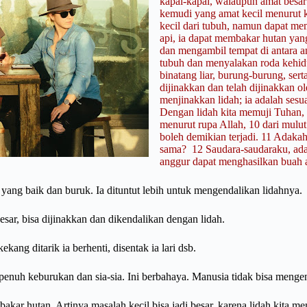
kapal-kapal, walaupun amat besar
kemudi yang amat kecil menurut
kecil dari tubuh, namun dapat me
api, ia dapat membakar hutan yan
dan mengambil tempat di antara a
tubuh dan menyalakan roda kehidup
binatang liar, burung-burung, ser
dijinakkan dan telah dijinakkan ol
menjinakkan lidah; ia adalah ses
Dengan lidah kita memuji Tuhan, 
menurut rupa Allah,
10 dari mulut
boleh demikian terjadi.
11 Adakah 
sama?
12 Saudara-saudaraku, ad
anggur dapat menghasilkan buah a
 yang baik dan buruk. Ia dituntut lebih untuk mengendalikan lidahnya.
esar, bisa dijinakkan dan dikendalikan dengan lidah.
ang ditarik ia berhenti, disentak ia lari dsb.
 penuh keburukan dan sia-sia. Ini berbahaya. Manusia tidak bisa menge
akar hutan. Artinya masalah kecil bisa jadi besar, karena lidah kita m