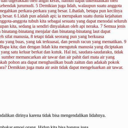
 dan digerakkan oleh angin keras, namun dapat dikendalikan oleh
 kehendak jurumudi.
5 Demikian juga lidah, walaupun suatu anggota
megahkan perkara-perkara yang besar. Lihatlah, betapa pun kecilnya
g besar.
6 Lidah pun adalah api; ia merupakan suatu dunia kejahatan
nggota-anggota tubuh kita sebagai sesuatu yang dapat menodai seluruh
an kita, sedang ia sendiri dinyalakan oleh api neraka.
7 Semua jenis
ta binatang-binatang menjalar dan binatang-binatang laut dapat
eh sifat manusia,
8 tetapi tidak seorang pun yang berkuasa
uatu yang buas, yang tak terkuasai, dan penuh racun yang mematikan.
9
Bapa kita; dan dengan lidah kita mengutuk manusia yang diciptakan
 yang satu keluar berkat dan kutuk. Hal ini, saudara-saudaraku, tidak
sumber memancarkan air tawar dan air pahit dari mata air yang
akah pohon ara dapat menghasilkan buah zaitun dan adakah pokok
ra? Demikian juga mata air asin tidak dapat mengeluarkan air tawar.
ndalikan dirinya karena tidak bisa mengendalikan lidahnya.
embakar emosi orang. Hidup kita bisa hangus juga.