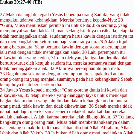
Lukas 20:27-40 (TB)
27 Maka datanglah kepada Yesus beberapa orang Saduki, yang tidak
mengakui adanya kebangkitan. Mereka bertanya kepada-Nya:
28
“Guru, Musa menuliskan perintah ini untuk kita: Jika seorang, yang
mempunyai saudara laki-laki, mati sedang isterinya masih ada, tetapi ia
tidak meninggalkan anak, saudaranya harus kawin dengan isterinya itu
dan membangkitkan keturunan bagi saudaranya itu.
29 Adalah tujuh
orang bersaudara. Yang pertama kawin dengan seorang perempuan
lalu mati dengan tidak meninggalkan anak.
30 Lalu perempuan itu
dikawini oleh yang kedua,
31 dan oleh yang ketiga dan demikianlah
berturut-turut oleh ketujuh saudara itu, mereka semuanya mati dengan
tidak meninggalkan anak.
32 Akhirnya perempuan itu pun mati.
33 Bagaimana sekarang dengan perempuan itu, siapakah di antara
orang-orang itu yang menjadi suaminya pada hari kebangkitan? Sebab
ketujuhnya telah beristerikan dia.”
34 Jawab Yesus kepada mereka: “Orang-orang dunia ini kawin dan
dikawinkan,
35 tetapi mereka yang dianggap layak untuk mendapat
bagian dalam dunia yang lain itu dan dalam kebangkitan dari antara
orang mati, tidak kawin dan tidak dikawinkan.
36 Sebab mereka tidak
dapat mati lagi; mereka sama seperti malaikat-malaikat dan mereka
adalah anak-anak Allah, karena mereka telah dibangkitkan. 37 Tentang
bangkitnya orang-orang mati, Musa telah memberitahukannya dalam
nas tentang semak duri, di mana Tuhan disebut Allah Abraham, Allah
Ishak dan Allah Yakub. 38 Ia bukan Allah orang mati, melainkan Allah