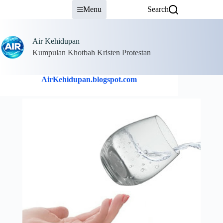
Skip
Menu
Search
to
content
Air Kehidupan
Kumpulan Khotbah Kristen Protestan
AirKehidupan.blogspot.com