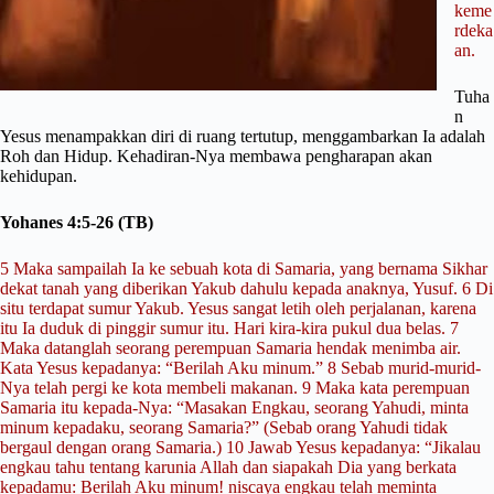
keme
rdeka
an.
Tuha
n
Yesus menampakkan diri di ruang tertutup, menggambarkan Ia adalah
Roh dan Hidup. Kehadiran-Nya membawa pengharapan akan
kehidupan.
Yohanes 4:5-26 (TB)
5 Maka sampailah Ia ke sebuah kota di Samaria, yang bernama Sikhar
dekat tanah yang diberikan Yakub dahulu kepada anaknya, Yusuf. 6 Di
situ terdapat sumur Yakub. Yesus sangat letih oleh perjalanan, karena
itu Ia duduk di pinggir sumur itu. Hari kira-kira pukul dua belas. 7
Maka datanglah seorang perempuan Samaria hendak menimba air.
Kata Yesus kepadanya: “Berilah Aku minum.” 8 Sebab murid-murid-
Nya telah pergi ke kota membeli makanan. 9 Maka kata perempuan
Samaria itu kepada-Nya: “Masakan Engkau, seorang Yahudi, minta
minum kepadaku, seorang Samaria?” (Sebab orang Yahudi tidak
bergaul dengan orang Samaria.) 10 Jawab Yesus kepadanya: “Jikalau
engkau tahu tentang karunia Allah dan siapakah Dia yang berkata
kepadamu: Berilah Aku minum! niscaya engkau telah meminta