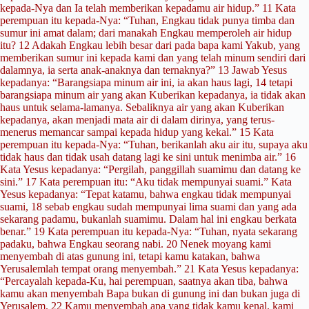
kepada-Nya dan Ia telah memberikan kepadamu air hidup.” 11 Kata
perempuan itu kepada-Nya: “Tuhan, Engkau tidak punya timba dan
sumur ini amat dalam; dari manakah Engkau memperoleh air hidup
itu? 12 Adakah Engkau lebih besar dari pada bapa kami Yakub, yang
memberikan sumur ini kepada kami dan yang telah minum sendiri dari
dalamnya, ia serta anak-anaknya dan ternaknya?” 13 Jawab Yesus
kepadanya: “Barangsiapa minum air ini, ia akan haus lagi, 14 tetapi
barangsiapa minum air yang akan Kuberikan kepadanya, ia tidak akan
haus untuk selama-lamanya. Sebaliknya air yang akan Kuberikan
kepadanya, akan menjadi mata air di dalam dirinya, yang terus-
menerus memancar sampai kepada hidup yang kekal.” 15 Kata
perempuan itu kepada-Nya: “Tuhan, berikanlah aku air itu, supaya aku
tidak haus dan tidak usah datang lagi ke sini untuk menimba air.” 16
Kata Yesus kepadanya: “Pergilah, panggillah suamimu dan datang ke
sini.” 17 Kata perempuan itu: “Aku tidak mempunyai suami.” Kata
Yesus kepadanya: “Tepat katamu, bahwa engkau tidak mempunyai
suami, 18 sebab engkau sudah mempunyai lima suami dan yang ada
sekarang padamu, bukanlah suamimu. Dalam hal ini engkau berkata
benar.” 19 Kata perempuan itu kepada-Nya: “Tuhan, nyata sekarang
padaku, bahwa Engkau seorang nabi. 20 Nenek moyang kami
menyembah di atas gunung ini, tetapi kamu katakan, bahwa
Yerusalemlah tempat orang menyembah.” 21 Kata Yesus kepadanya:
“Percayalah kepada-Ku, hai perempuan, saatnya akan tiba, bahwa
kamu akan menyembah Bapa bukan di gunung ini dan bukan juga di
Yerusalem. 22 Kamu menyembah apa yang tidak kamu kenal, kami