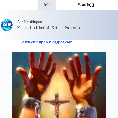
Skip
Menu
Search
to
content
Air Kehidupan
Kumpulan Khotbah Kristen Protestan
AirKehidupan.blogspot.com