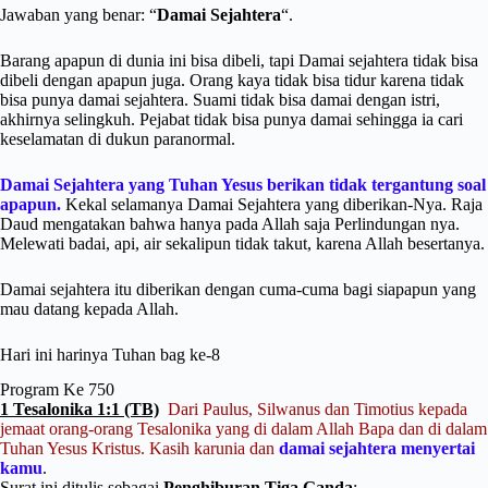
Jawaban yang benar: “
Damai Sejahtera
“.
Barang apapun di dunia ini bisa dibeli, tapi Damai sejahtera tidak bisa
dibeli dengan apapun juga. Orang kaya tidak bisa tidur karena tidak
bisa punya damai sejahtera. Suami tidak bisa damai dengan istri,
akhirnya selingkuh. Pejabat tidak bisa punya damai sehingga ia cari
keselamatan di dukun paranormal.
Damai Sejahtera yang Tuhan Yesus berikan tidak tergantung soal
apapun.
Kekal selamanya Damai Sejahtera yang diberikan-Nya. Raja
Daud mengatakan bahwa hanya pada Allah saja Perlindungan nya.
Melewati badai, api, air sekalipun tidak takut, karena Allah besertanya.
Damai sejahtera itu diberikan dengan cuma-cuma bagi siapapun yang
mau datang kepada Allah.
Hari ini harinya Tuhan bag ke-8
Program Ke 750
1 Tesalonika 1:1 (TB)
Dari Paulus, Silwanus dan Timotius kepada
jemaat orang-orang Tesalonika yang di dalam Allah Bapa dan di dalam
Tuhan Yesus Kristus. Kasih karunia dan
damai sejahtera menyertai
kamu
.
Surat ini ditulis sebagai
Penghiburan Tiga Ganda
: