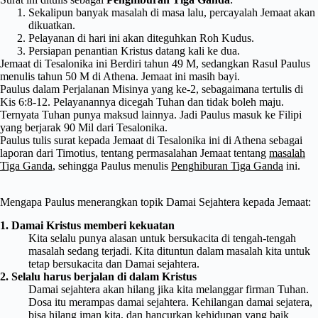
Sekalipun banyak masalah di masa lalu, percayalah Jemaat akan
dikuatkan.
Pelayanan di hari ini akan diteguhkan Roh Kudus.
Persiapan penantian Kristus datang kali ke dua.
Jemaat di Tesalonika ini Berdiri tahun 49 M, sedangkan Rasul Paulus
menulis tahun 50 M di Athena. Jemaat ini masih bayi.
Paulus dalam Perjalanan Misinya yang ke-2, sebagaimana tertulis di
Kis 6:8-12. Pelayanannya dicegah Tuhan dan tidak boleh maju.
Ternyata Tuhan punya maksud lainnya. Jadi Paulus masuk ke Filipi
yang berjarak 90 Mil dari Tesalonika.
Paulus tulis surat kepada Jemaat di Tesalonika ini di Athena sebagai
laporan dari Timotius, tentang permasalahan Jemaat tentang
masalah
Tiga Ganda
, sehingga Paulus menulis
Penghiburan Tiga Ganda
ini.
Mengapa Paulus menerangkan topik Damai Sejahtera kepada Jemaat:
1. Damai Kristus memberi kekuatan
Kita selalu punya alasan untuk bersukacita di tengah-tengah
masalah sedang terjadi. Kita dituntun dalam masalah kita untuk
tetap bersukacita dan Damai sejahtera.
2. Selalu harus berjalan di dalam Kristus
Damai sejahtera akan hilang jika kita melanggar firman Tuhan.
Dosa itu merampas damai sejahtera. Kehilangan damai sejatera,
bisa hilang iman kita, dan hancurkan kehidupan yang baik