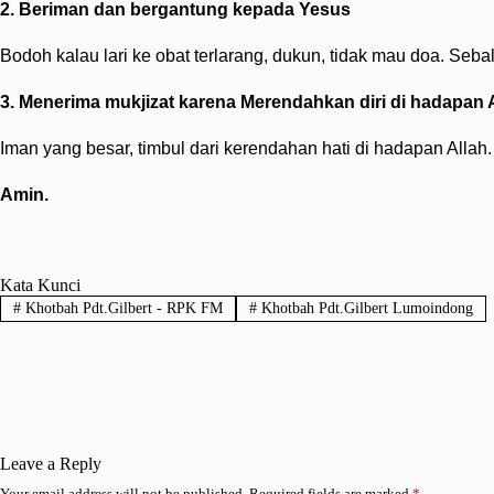
2. Beriman dan bergantung kepada Yesus
Bodoh kalau lari ke obat terlarang, dukun, tidak mau doa. Seb
3. Menerima mukjizat karena Merendahkan diri di hadapan 
Iman yang besar, timbul dari kerendahan hati di hadapan Allah
Amin.
Kata Kunci
#
Khotbah Pdt.Gilbert - RPK FM
#
Khotbah Pdt.Gilbert Lumoindong
Leave a Reply
Your email address will not be published.
Required fields are marked
*