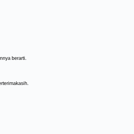
nya berarti.
rterimakasih.