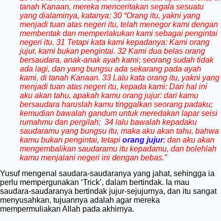
tanah Kanaan, mereka menceritakan segala sesuatu
yang dialaminya, katanya:
30 “Orang itu, yakni yang
menjadi tuan atas negeri itu, telah menegor kami dengan
membentak dan memperlakukan kami sebagai pengintai
negeri itu.
31 Tetapi kata kami kepadanya: Kami orang
jujur, kami bukan pengintai.
32 Kami dua belas orang
bersaudara, anak-anak ayah kami; seorang sudah tidak
ada lagi, dan yang bungsu ada sekarang pada ayah
kami, di tanah Kanaan.
33 Lalu kata orang itu, yakni yang
menjadi tuan atas negeri itu, kepada kami: Dari hal ini
aku akan tahu, apakah kamu orang jujur: dari kamu
bersaudara haruslah kamu tinggalkan seorang padaku;
kemudian bawalah gandum untuk meredakan lapar seisi
rumahmu dan pergilah;
34 lalu bawalah kepadaku
saudaramu yang bungsu itu, maka aku akan tahu, bahwa
kamu bukan pengintai, tetapi
orang jujur
; dan aku akan
mengembalikan saudaramu itu kepadamu, dan bolehlah
kamu menjalani negeri ini dengan bebas.”
Yusuf mengenal saudara-saudaranya yang jahat, sehingga ia
perlu mempergunakan ‘Trick’, dalam bertindak. Ia mau
saudara-saudaranya bertindak jujur-sejujurnya, dan itu sangat
menyusahkan, tujuannya adalah agar mereka
mempermuliakan Allah pada akhirnya.