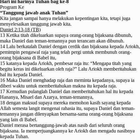
Hari ini harinya Tuhan bag ke-8
Program Ke
“Tanggung jawab anak Tuhan”
Kita jangan sampai hanya melakukan kepentingan kita, tetapi juga
menyelesaikan tanggung jawab kita.
Daniel 2:13-18 (TB)
13 Ketika titah dikeluarkan supaya orang-orang bijaksana dibunuh,
maka Daniel dan teman-temannya pun terancam akan dibunuh.
14 Lalu berkatalah Daniel dengan cerdik dan bijaksana kepada Ariokh,
pemimpin pengawal raja yang telah pergi untuk membunuh orang-
orang bijaksana di Babel itu,
15 katanya kepada Ariokh, pembesar raja itu: “Mengapa titah yang
begitu keras ini dikeluarkan oleh raja?” Lalu Ariokh memberitahukan
hal itu kepada Daniel.
16 Maka Daniel menghadap raja dan meminta kepadanya, supaya ia
diberi waktu untuk memberitahukan makna itu kepada raja.
17 Kemudian pulanglah Daniel dan memberitahukan hal itu kepada
Hananya, Misael dan Azarya, teman-temannya,
18 dengan maksud supaya mereka memohon kasih sayang kepada
Allah semesta langit mengenai rahasia itu, supaya Daniel dan teman-
temannya jangan dilenyapkan bersama-sama orang-orang bijaksana
yang lain di Babel.
Daniel merasa bertanggung-jawab atas nasib dari seluruh orang
bijaksana. Ia memperjuangkannya ke Ariokh dan mengadu nasibnya
kepada Tuhan.