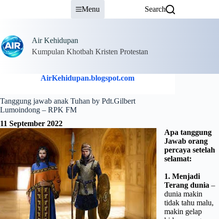
Skip
Menu
Search
to
content
Air Kehidupan
Kumpulan Khotbah Kristen Protestan
AirKehidupan.blogspot.com
Tanggung jawab anak Tuhan by Pdt.Gilbert
Lumoindong – RPK FM
11 September 2022
Apa tanggung
Jawab orang
percaya setelah
selamat:
1. Menjadi
Terang dunia
–
dunia makin
tidak tahu malu,
makin gelap