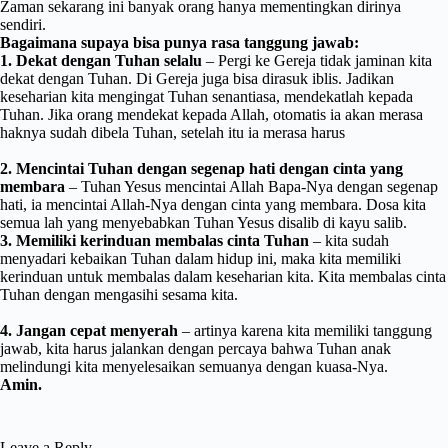
Zaman sekarang ini banyak orang hanya mementingkan dirinya
sendiri.
Bagaimana supaya bisa punya rasa tanggung jawab:
1. Dekat dengan Tuhan selalu
– Pergi ke Gereja tidak jaminan kita
dekat dengan Tuhan. Di Gereja juga bisa dirasuk iblis. Jadikan
keseharian kita mengingat Tuhan senantiasa, mendekatlah kepada
Tuhan. Jika orang mendekat kepada Allah, otomatis ia akan merasa
haknya sudah dibela Tuhan, setelah itu ia merasa harus
2. Mencintai Tuhan dengan segenap hati dengan cinta yang
membara
– Tuhan Yesus mencintai Allah Bapa-Nya dengan segenap
hati, ia mencintai Allah-Nya dengan cinta yang membara. Dosa kita
semua lah yang menyebabkan Tuhan Yesus disalib di kayu salib.
3. Memiliki kerinduan membalas cinta Tuhan
– kita sudah
menyadari kebaikan Tuhan dalam hidup ini, maka kita memiliki
kerinduan untuk membalas dalam keseharian kita. Kita membalas cinta
Tuhan dengan mengasihi sesama kita.
4. Jangan cepat menyerah
– artinya karena kita memiliki tanggung
jawab, kita harus jalankan dengan percaya bahwa Tuhan anak
melindungi kita menyelesaikan semuanya dengan kuasa-Nya.
Amin.
Leave a Reply