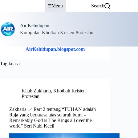
Skip
Menu
Search
to
content
Air Kehidupan
Kumpulan Khotbah Kristen Protestan
AirKehidupan.blogspot.com
Tag
kuasa
Kitab Zakharia
,
Khotbah Kristen
Protestan
Zakharia 14 Part 2 tentang “TUHAN adalah
Raja yang berkuasa atas seluruh bumi –
Remarkably God is The Kings all over the
world” Seri Nabi Kecil