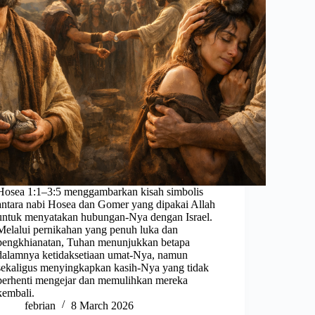
Hosea 1:1–3:5 menggambarkan kisah simbolis
antara nabi Hosea dan Gomer yang dipakai Allah
untuk menyatakan hubungan-Nya dengan Israel.
Melalui pernikahan yang penuh luka dan
pengkhianatan, Tuhan menunjukkan betapa
dalamnya ketidaksetiaan umat-Nya, namun
sekaligus menyingkapkan kasih-Nya yang tidak
berhenti mengejar dan memulihkan mereka
kembali.
febrian
8 March 2026