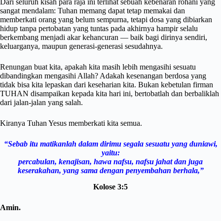
Dari seluruh kisah para raja ini terlihat sebuah kebenaran rohani yang
sangat mendalam: Tuhan memang dapat tetap memakai dan
memberkati orang yang belum sempurna, tetapi dosa yang dibiarkan
hidup tanpa pertobatan yang tuntas pada akhirnya hampir selalu
berkembang menjadi akar kehancuran — baik bagi dirinya sendiri,
keluarganya, maupun generasi-generasi sesudahnya.
Renungan buat kita, apakah kita masih lebih mengasihi sesuatu
dibandingkan mengasihi Allah? Adakah kesenangan berdosa yang
tidak bisa kita lepaskan dari keseharian kita. Bukan kebetulan firman
TUHAN disampaikan kepada kita hari ini, bertobatlah dan berbaliklah
dari jalan-jalan yang salah.
Kiranya Tuhan Yesus memberkati kita semua.
“Sebab itu matikanlah dalam dirimu
segala sesuatu yang duniawi,
yaitu:
percabulan, kenajisan, hawa nafsu,
nafsu jahat dan juga
keserakahan,
yang sama dengan penyembahan berhala,”
Kolose 3:5
Amin.