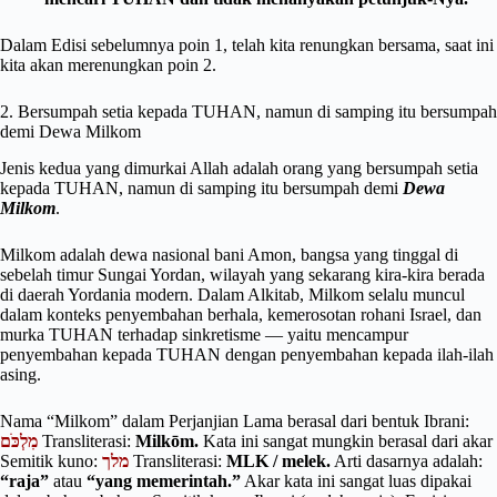
Dalam Edisi sebelumnya poin 1, telah kita renungkan bersama, saat ini
kita akan merenungkan poin 2.
2. Bersumpah setia kepada TUHAN, namun di samping itu bersumpah
demi Dewa Milkom
Jenis kedua yang dimurkai Allah adalah orang yang bersumpah setia
kepada TUHAN, namun di samping itu bersumpah demi
Dewa
Milkom
.
Milkom adalah dewa nasional bani Amon, bangsa yang tinggal di
sebelah timur Sungai Yordan, wilayah yang sekarang kira-kira berada
di daerah Yordania modern. Dalam Alkitab, Milkom selalu muncul
dalam konteks penyembahan berhala, kemerosotan rohani Israel, dan
murka TUHAN terhadap sinkretisme — yaitu mencampur
penyembahan kepada TUHAN dengan penyembahan kepada ilah-ilah
asing.
Nama “Milkom” dalam Perjanjian Lama berasal dari bentuk Ibrani:
מִלְכֹּם
Transliterasi:
Milkōm.
Kata ini sangat mungkin berasal dari akar
Semitik kuno:
מלך
Transliterasi:
MLK / melek.
Arti dasarnya adalah:
“raja”
atau
“yang memerintah.”
Akar kata ini sangat luas dipakai