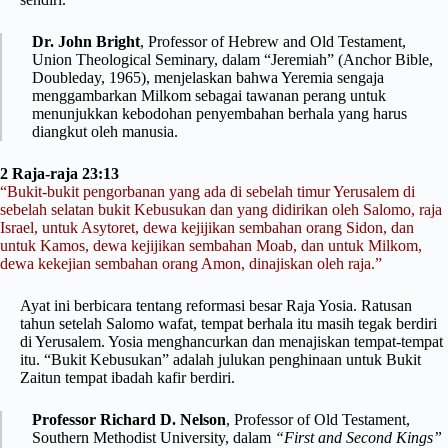
Dr. John Bright
, Professor of Hebrew and Old Testament,
Union Theological Seminary, dalam “Jeremiah” (Anchor Bible,
Doubleday, 1965), menjelaskan bahwa Yeremia sengaja
menggambarkan Milkom sebagai tawanan perang untuk
menunjukkan kebodohan penyembahan berhala yang harus
diangkut oleh manusia.
2 Raja-raja 23:13
“Bukit-bukit pengorbanan yang ada di sebelah timur Yerusalem di
sebelah selatan bukit Kebusukan dan yang didirikan oleh Salomo, raja
Israel, untuk Asytoret, dewa kejijikan sembahan orang Sidon, dan
untuk Kamos, dewa kejijikan sembahan Moab, dan untuk Milkom,
dewa kekejian sembahan orang Amon, dinajiskan oleh raja.”
Ayat ini berbicara tentang reformasi besar Raja Yosia. Ratusan
tahun setelah Salomo wafat, tempat berhala itu masih tegak berdiri
di Yerusalem. Yosia menghancurkan dan menajiskan tempat-tempat
itu. “Bukit Kebusukan” adalah julukan penghinaan untuk Bukit
Zaitun tempat ibadah kafir berdiri.
Professor Richard D. Nelson
, Professor of Old Testament,
Southern Methodist University, dalam
“First and Second Kings”