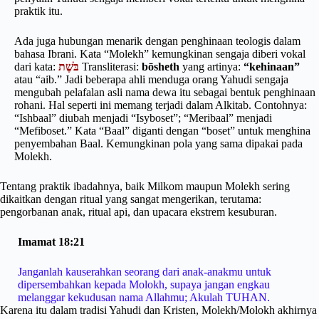
praktik itu.
Ada juga hubungan menarik dengan penghinaan teologis dalam
bahasa Ibrani. Kata “Molekh” kemungkinan sengaja diberi vokal
dari kata:
בֹּשֶׁת
Transliterasi:
bōsheth
yang artinya:
“kehinaan”
atau “aib.” Jadi beberapa ahli menduga orang Yahudi sengaja
mengubah pelafalan asli nama dewa itu sebagai bentuk penghinaan
rohani. Hal seperti ini memang terjadi dalam Alkitab. Contohnya:
“Ishbaal” diubah menjadi “Isyboset”; “Meribaal” menjadi
“Mefiboset.” Kata “Baal” diganti dengan “boset” untuk menghina
penyembahan Baal. Kemungkinan pola yang sama dipakai pada
Molekh.
Tentang praktik ibadahnya, baik Milkom maupun Molekh sering
dikaitkan dengan ritual yang sangat mengerikan, terutama:
pengorbanan anak, ritual api, dan upacara ekstrem kesuburan.
Imamat 18:21
Janganlah kauserahkan seorang dari anak-anakmu untuk
dipersembahkan kepada Molokh, supaya jangan engkau
melanggar kekudusan nama Allahmu; Akulah TUHAN.
Karena itu dalam tradisi Yahudi dan Kristen, Molekh/Molokh akhirnya