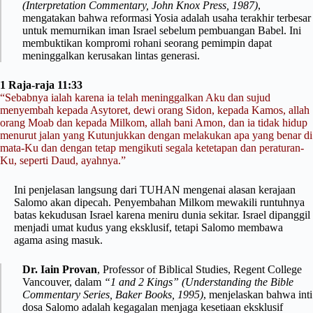
(Interpretation Commentary, John Knox Press, 1987)
,
mengatakan bahwa reformasi Yosia adalah usaha terakhir terbesar
untuk memurnikan iman Israel sebelum pembuangan Babel. Ini
membuktikan kompromi rohani seorang pemimpin dapat
meninggalkan kerusakan lintas generasi.
1 Raja-raja 11:33
“Sebabnya ialah karena ia telah meninggalkan Aku dan sujud
menyembah kepada Asytoret, dewi orang Sidon, kepada Kamos, allah
orang Moab dan kepada Milkom, allah bani Amon, dan ia tidak hidup
menurut jalan yang Kutunjukkan dengan melakukan apa yang benar di
mata-Ku dan dengan tetap mengikuti segala ketetapan dan peraturan-
Ku, seperti Daud, ayahnya.”
Ini penjelasan langsung dari TUHAN mengenai alasan kerajaan
Salomo akan dipecah. Penyembahan Milkom mewakili runtuhnya
batas kekudusan Israel karena meniru dunia sekitar. Israel dipanggil
menjadi umat kudus yang eksklusif, tetapi Salomo membawa
agama asing masuk.
Dr. Iain Provan
, Professor of Biblical Studies, Regent College
Vancouver, dalam
“1 and 2 Kings” (Understanding the Bible
Commentary Series, Baker Books, 1995)
, menjelaskan bahwa inti
dosa Salomo adalah kegagalan menjaga kesetiaan eksklusif