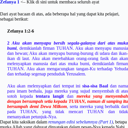
Zefanya 1
<– Klik di sini untuk membaca seluruh ayat
Dari ayat bacaan di atas, ada beberapa hal yang dapat kita pelajari,
sebagai berikut:
Zefanya 1:2-6
2
Aku akan menyapu bersih segala-galanya dari atas muka
bumi
, demikianlah firman TUHAN. Aku akan menyapu manusia
dan hewan; Aku akan menyapu burung-burung di udara dan ikan-
ikan di laut. Aku akan merebahkan orang-orang fasik dan akan
melenyapkan manusia dari atas muka bumi, demikianlah firman
TUHAN. Aku akan mengacungkan tangan-Ku terhadap Yehuda
dan terhadap segenap penduduk Yerusalem.
Aku akan melenyapkan dari tempat ini
sisa-sisa Baal
dan nam
para imam berhala, juga mereka yang sujud menyembah di atas
sotoh kepada
tentara langit
dan
mereka yang menyemba
dengan bersumpah setia kepada TUHAN,
namun di samping itu
bersumpah demi Dewa Milkom
, serta mereka yang berbalik dari
pada TUHAN, yang tidak mencari TUHAN dan tidak
menanyakan petunjuk-Nya.
Dapat kita saksikan dalam
renungan edisi sebelumnya (Part 1)
, betapa
murka Allah yang dahsyat dinyatakan dalam pesan-Nya kepada Nabi