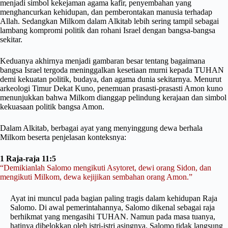
menjadi simbol kekejaman agama kafir, penyembahan yang
menghancurkan kehidupan, dan pemberontakan manusia terhadap
Allah. Sedangkan Milkom dalam Alkitab lebih sering tampil sebagai
lambang kompromi politik dan rohani Israel dengan bangsa-bangsa
sekitar.
Keduanya akhirnya menjadi gambaran besar tentang bagaimana
bangsa Israel tergoda meninggalkan kesetiaan murni kepada TUHAN
demi kekuatan politik, budaya, dan agama dunia sekitarnya. Menurut
arkeologi Timur Dekat Kuno, penemuan prasasti-prasasti Amon kuno
menunjukkan bahwa Milkom dianggap pelindung kerajaan dan simbol
kekuasaan politik bangsa Amon.
Dalam Alkitab, berbagai ayat yang menyinggung dewa berhala
Milkom beserta penjelasan konteksnya:
1 Raja-raja 11:5
“Demikianlah Salomo mengikuti Asytoret, dewi orang Sidon, dan
mengikuti Milkom, dewa kejijikan sembahan orang Amon.”
Ayat ini muncul pada bagian paling tragis dalam kehidupan Raja
Salomo. Di awal pemerintahannya, Salomo dikenal sebagai raja
berhikmat yang mengasihi TUHAN. Namun pada masa tuanya,
hatinya dibelokkan oleh istri-istri asingnya. Salomo tidak langsung