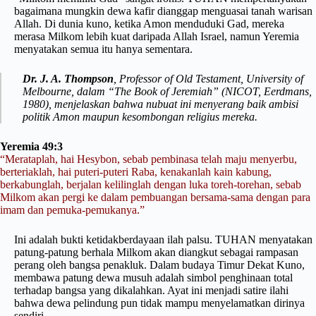
bagaimana mungkin dewa kafir dianggap menguasai tanah warisan
Allah. Di dunia kuno, ketika Amon menduduki Gad, mereka
merasa Milkom lebih kuat daripada Allah Israel, namun Yeremia
menyatakan semua itu hanya sementara.
Dr. J. A. Thompson
, Professor of Old Testament, University of
Melbourne, dalam “The Book of Jeremiah” (NICOT, Eerdmans,
1980), menjelaskan bahwa nubuat ini menyerang baik ambisi
politik Amon maupun kesombongan religius mereka.
Yeremia 49:3
“Merataplah, hai Hesybon, sebab pembinasa telah maju menyerbu,
berteriaklah, hai puteri-puteri Raba, kenakanlah kain kabung,
berkabunglah, berjalan kelilinglah dengan luka toreh-torehan, sebab
Milkom akan pergi ke dalam pembuangan bersama-sama dengan para
imam dan pemuka-pemukanya.”
Ini adalah bukti ketidakberdayaan ilah palsu. TUHAN menyatakan
patung-patung berhala Milkom akan diangkut sebagai rampasan
perang oleh bangsa penakluk. Dalam budaya Timur Dekat Kuno,
membawa patung dewa musuh adalah simbol penghinaan total
terhadap bangsa yang dikalahkan. Ayat ini menjadi satire ilahi
bahwa dewa pelindung pun tidak mampu menyelamatkan dirinya
sendiri.