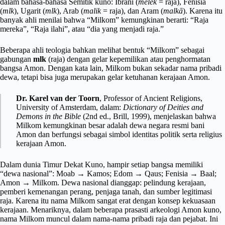
dalam bahasa-bahasa Semitik kuno: Ibrani (
melek
= raja), Fenisia
(
mlk
), Ugarit (
mlk
), Arab (
malik
= raja), dan Aram (
malkā
). Karena itu
banyak ahli menilai bahwa “Milkom” kemungkinan berarti: “Raja
mereka”, “Raja ilahi”, atau “dia yang menjadi raja.”
Beberapa ahli teologia bahkan melihat bentuk “Milkom” sebagai
gabungan
mlk
(raja) dengan gelar kepemilikan atau penghormatan
bangsa Amon. Dengan kata lain, Milkom bukan sekadar nama pribadi
dewa, tetapi bisa juga merupakan gelar ketuhanan kerajaan Amon.
Dr. Karel van der Toorn
, Professor of Ancient Religions,
University of Amsterdam, dalam:
Dictionary of Deities and
Demons in the Bible
(2nd ed., Brill, 1999), menjelaskan bahwa
Milkom kemungkinan besar adalah dewa negara resmi bani
Amon dan berfungsi sebagai simbol identitas politik serta religius
kerajaan Amon.
Dalam dunia Timur Dekat Kuno, hampir setiap bangsa memiliki
“dewa nasional”: Moab → Kamos; Edom → Qaus; Fenisia → Baal;
Amon → Milkom. Dewa nasional dianggap: pelindung kerajaan,
pemberi kemenangan perang, penjaga tanah, dan sumber legitimasi
raja. Karena itu nama Milkom sangat erat dengan konsep kekuasaan
kerajaan. Menariknya, dalam beberapa prasasti arkeologi Amon kuno,
nama Milkom muncul dalam nama-nama pribadi raja dan pejabat. Ini