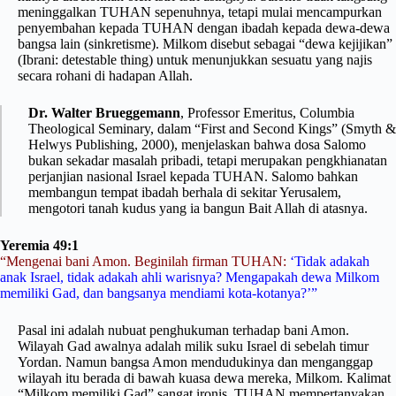
meninggalkan TUHAN sepenuhnya, tetapi mulai mencampurkan
penyembahan kepada TUHAN dengan ibadah kepada dewa-dewa
bangsa lain (sinkretisme). Milkom disebut sebagai “dewa kejijikan”
(Ibrani: detestable thing) untuk menunjukkan sesuatu yang najis
secara rohani di hadapan Allah.
Dr. Walter Brueggemann
, Professor Emeritus, Columbia
Theological Seminary, dalam “First and Second Kings” (Smyth &
Helwys Publishing, 2000), menjelaskan bahwa dosa Salomo
bukan sekadar masalah pribadi, tetapi merupakan pengkhianatan
perjanjian nasional Israel kepada TUHAN. Salomo bahkan
membangun tempat ibadah berhala di sekitar Yerusalem,
mengotori tanah kudus yang ia bangun Bait Allah di atasnya.
Yeremia 49:1
“Mengenai bani Amon. Beginilah firman TUHAN:
‘Tidak adakah
anak Israel, tidak adakah ahli warisnya? Mengapakah dewa Milkom
memiliki Gad, dan bangsanya mendiami kota-kotanya?’”
Pasal ini adalah nubuat penghukuman terhadap bani Amon.
Wilayah Gad awalnya adalah milik suku Israel di sebelah timur
Yordan. Namun bangsa Amon mendudukinya dan menganggap
wilayah itu berada di bawah kuasa dewa mereka, Milkom. Kalimat
“Milkom memiliki Gad” sangat ironis. TUHAN mempertanyakan