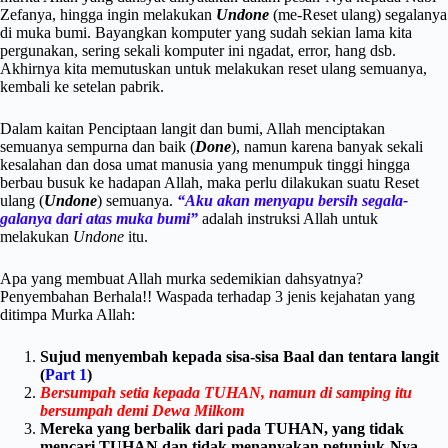
Zefanya, hingga ingin melakukan
Undone
(me-Reset ulang) segalanya
di muka bumi. Bayangkan komputer yang sudah sekian lama kita
pergunakan, sering sekali komputer ini ngadat, error, hang dsb.
Akhirnya kita memutuskan untuk melakukan reset ulang semuanya,
kembali ke setelan pabrik.
Dalam kaitan Penciptaan langit dan bumi, Allah menciptakan
semuanya sempurna dan baik (
Done
), namun karena banyak sekali
kesalahan dan dosa umat manusia yang menumpuk tinggi hingga
berbau busuk ke hadapan Allah, maka perlu dilakukan suatu Reset
ulang (
Undone
) semuanya.
“Aku akan menyapu bersih segala-
galanya dari atas muka bumi”
adalah instruksi Allah untuk
melakukan
Undone
itu.
Apa yang membuat Allah murka sedemikian dahsyatnya?
Penyembahan Berhala!! Waspada terhadap 3 jenis kejahatan yang
ditimpa Murka Allah:
Sujud menyembah kepada sisa-sisa Baal dan tentara langit
(
Part 1
)
Bersumpah setia kepada TUHAN, namun di samping itu
bersumpah demi Dewa Milkom
Mereka yang berbalik dari pada TUHAN, yang tidak
mencari TUHAN dan tidak menanyakan petunjuk-Nya.