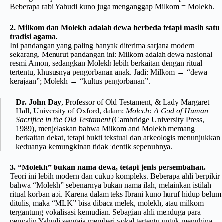
Beberapa rabi Yahudi kuno juga menganggap Milkom = Molekh.
2. Milkom dan Molekh adalah dewa berbeda tetapi masih satu
tradisi agama.
Ini pandangan yang paling banyak diterima sarjana modern
sekarang. Menurut pandangan ini: Milkom adalah dewa nasional
resmi Amon, sedangkan Molekh lebih berkaitan dengan ritual
tertentu, khususnya pengorbanan anak. Jadi: Milkom → “dewa
kerajaan”; Molekh → “kultus pengorbanan”.
Dr. John Day
, Professor of Old Testament, & Lady Margaret
Hall, University of Oxford, dalam:
Molech: A God of Human
Sacrifice in the Old Testament
(Cambridge University Press,
1989), menjelaskan bahwa Milkom and Molekh memang
berkaitan dekat, tetapi bukti tekstual dan arkeologis menunjukkan
keduanya kemungkinan tidak identik sepenuhnya.
3. “Molekh” bukan nama dewa, tetapi jenis persembahan.
Teori ini lebih modern dan cukup kompleks. Beberapa ahli berpikir
bahwa “Molekh” sebenarnya bukan nama ilah, melainkan istilah
ritual korban api. Karena dalam teks Ibrani kuno huruf hidup belum
ditulis, maka “MLK” bisa dibaca melek, molekh, atau milkom
tergantung vokalisasi kemudian. Sebagian ahli menduga para
penyalin Yahudi sengaja memberi vokal tertentu untuk menghina