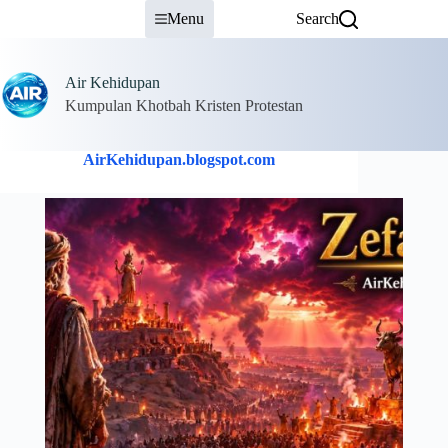
Skip
Menu
Search
to
content
Air Kehidupan
Kumpulan Khotbah Kristen Protestan
AirKehidupan.blogspot.com