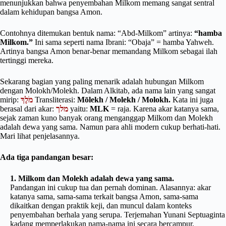
menunjukkan bahwa penyembahan Milkom memang sangat sentral
dalam kehidupan bangsa Amon.
Contohnya ditemukan bentuk nama: “Abd-Milkom” artinya:
“hamba
Milkom.”
Ini sama seperti nama Ibrani: “Obaja” = hamba Yahweh.
Artinya bangsa Amon benar-benar memandang Milkom sebagai ilah
tertinggi mereka.
Sekarang bagian yang paling menarik adalah hubungan Milkom
dengan Molokh/Molekh. Dalam Alkitab, ada nama lain yang sangat
mirip:
מֹלֶךְ
Transliterasi:
Mōlekh / Molekh / Molokh.
Kata ini juga
berasal dari akar:
מלך
yaitu:
MLK
= raja. Karena akar katanya sama,
sejak zaman kuno banyak orang menganggap Milkom dan Molekh
adalah dewa yang sama. Namun para ahli modern cukup berhati-hati.
Mari lihat penjelasannya.
Ada tiga pandangan besar:
1. Milkom dan Molekh adalah dewa yang sama.
Pandangan ini cukup tua dan pernah dominan. Alasannya: akar
katanya sama, sama-sama terkait bangsa Amon, sama-sama
dikaitkan dengan praktik keji, dan muncul dalam konteks
penyembahan berhala yang serupa. Terjemahan Yunani Septuaginta
kadang memperlakukan nama-nama ini secara bercampur.