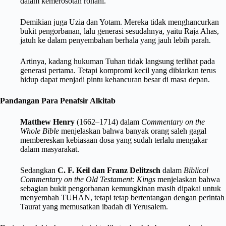
dalam kemerosotan rohani.
Demikian juga Uzia dan Yotam. Mereka tidak menghancurkan
bukit pengorbanan, lalu generasi sesudahnya, yaitu Raja Ahas,
jatuh ke dalam penyembahan berhala yang jauh lebih parah.
Artinya, kadang hukuman Tuhan tidak langsung terlihat pada
generasi pertama. Tetapi kompromi kecil yang dibiarkan terus
hidup dapat menjadi pintu kehancuran besar di masa depan.
Pandangan Para Penafsir Alkitab
Matthew Henry
(1662–1714) dalam
Commentary on the
Whole Bible
menjelaskan bahwa banyak orang saleh gagal
membereskan kebiasaan dosa yang sudah terlalu mengakar
dalam masyarakat.
Sedangkan
C. F. Keil dan Franz Delitzsch
dalam
Biblical
Commentary on the Old Testament: Kings
menjelaskan bahwa
sebagian bukit pengorbanan kemungkinan masih dipakai untuk
menyembah TUHAN, tetapi tetap bertentangan dengan perintah
Taurat yang memusatkan ibadah di Yerusalem.