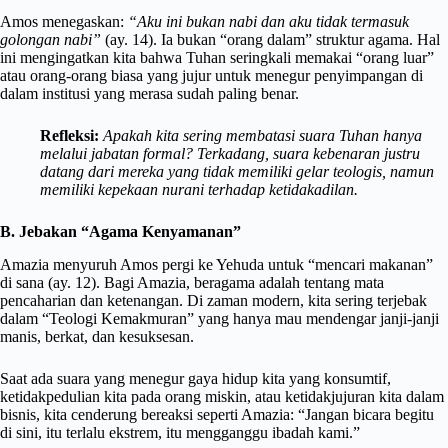
Amos menegaskan:
“Aku ini bukan nabi dan aku tidak termasuk
golongan nabi”
(ay. 14). Ia bukan “orang dalam” struktur agama. Hal
ini mengingatkan kita bahwa Tuhan seringkali memakai “orang luar”
atau orang-orang biasa yang jujur untuk menegur penyimpangan di
dalam institusi yang merasa sudah paling benar.
Refleksi:
Apakah kita sering membatasi suara Tuhan hanya
melalui jabatan formal? Terkadang, suara kebenaran justru
datang dari mereka yang tidak memiliki gelar teologis, namun
memiliki kepekaan nurani terhadap ketidakadilan.
B. Jebakan “Agama Kenyamanan”
Amazia menyuruh Amos pergi ke Yehuda untuk “mencari makanan”
di sana (ay. 12). Bagi Amazia, beragama adalah tentang mata
pencaharian dan ketenangan. Di zaman modern, kita sering terjebak
dalam “Teologi Kemakmuran” yang hanya mau mendengar janji-janji
manis, berkat, dan kesuksesan.
Saat ada suara yang menegur gaya hidup kita yang konsumtif,
ketidakpedulian kita pada orang miskin, atau ketidakjujuran kita dalam
bisnis, kita cenderung bereaksi seperti Amazia: “Jangan bicara begitu
di sini, itu terlalu ekstrem, itu mengganggu ibadah kami.”