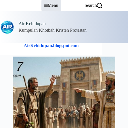
Skip
Menu
Search
to
content
Air Kehidupan
Kumpulan Khotbah Kristen Protestan
AirKehidupan.blogspot.com