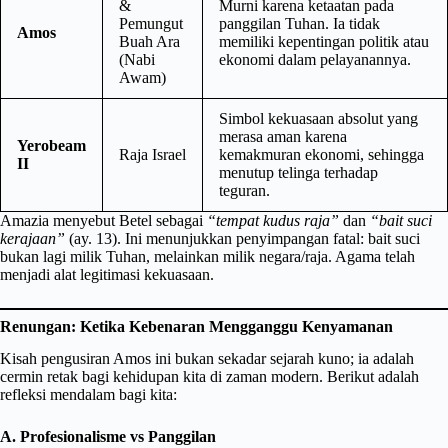
&
Murni karena ketaatan pada
Pemungut
panggilan Tuhan. Ia tidak
Amos
Buah Ara
memiliki kepentingan politik atau
(Nabi
ekonomi dalam pelayanannya.
Awam)
Simbol kekuasaan absolut yang
merasa aman karena
Yerobeam
Raja Israel
kemakmuran ekonomi, sehingga
II
menutup telinga terhadap
teguran.
Amazia menyebut Betel sebagai
“tempat kudus raja”
dan
“bait suci
kerajaan”
(ay. 13). Ini menunjukkan penyimpangan fatal: bait suci
bukan lagi milik Tuhan, melainkan milik negara/raja. Agama telah
menjadi alat legitimasi kekuasaan.
Renungan: Ketika Kebenaran Mengganggu Kenyamanan
Kisah pengusiran Amos ini bukan sekadar sejarah kuno; ia adalah
cermin retak bagi kehidupan kita di zaman modern. Berikut adalah
refleksi mendalam bagi kita:
A. Profesionalisme vs Panggilan