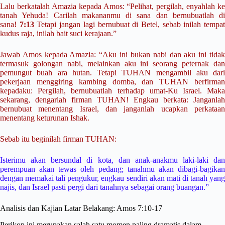
Lalu berkatalah Amazia kepada Amos: “Pelihat, pergilah, enyahlah ke
tanah Yehuda! Carilah makananmu di sana dan bernubuatlah di
sana!
7:13
Tetapi jangan lagi bernubuat di Betel, sebab inilah tempa
kudus raja, inilah bait suci kerajaan.”
Jawab Amos kepada Amazia: “Aku ini bukan nabi dan aku ini tidak
termasuk golongan nabi, melainkan aku ini seorang peternak dan
pemungut buah ara hutan. Tetapi TUHAN mengambil aku dari
pekerjaan menggiring kambing domba, dan TUHAN berfirman
kepadaku: Pergilah, bernubuatlah terhadap umat-Ku Israel. Maka
sekarang, dengarlah firman TUHAN! Engkau berkata: Janganlah
bernubuat menentang Israel, dan janganlah ucapkan perkataan
menentang keturunan Ishak.
Sebab itu beginilah firman TUHAN:
Isterimu akan bersundal di kota, dan anak-anakmu laki-laki dan
perempuan akan tewas oleh pedang; tanahmu akan dibagi-bagikan
dengan memakai tali pengukur, engkau sendiri akan mati di tanah yang
najis, dan Israel pasti pergi dari tanahnya sebagai orang buangan.”
Analisis dan Kajian Latar Belakang: Amos 7:10-17
Perikop ini merupakan salah satu momen paling dramatis dalam